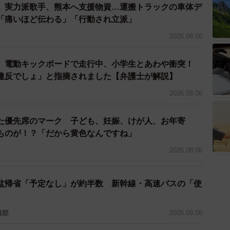
」実力派歌手、熊本へ支援物資…運搬トラックの車体デ
「痛いほど伝わる」「行動され立派」
2026.08.06
 電動キックボードで走行中、小学生とあわや衝突！
違反でしょ」と指摘されました【弁護士が解説】
4/4
2026.08.06
できないダイエット（出典：ONEcosme調べ）
た優先席のマーク 子ども、妊娠、けが人、お年寄
ものが！？「だから黄色なんですね」
めできないダイエット」について回答者からは、「1日1
2026.08.06
てしまう」「ファスティングは短期間でできて手っ取り
「ドリンクタイプの置き換えダイエットは通常の食事に
るダイエットは続かないしリバウンドする」「16時間断
盆帰省「予定なし」が約半数 新幹線・高速バスの「使
ストレス」などの意見が寄せられ、無理をしないといけ
く、リバウンドする人が多い傾向がうかがえました。
報部
2026.08.06