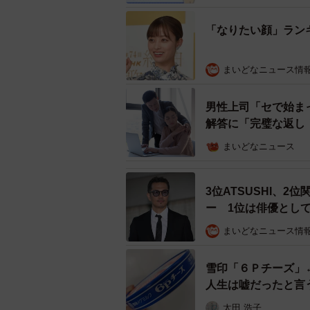
15kg」が多くなっていました。
「なりたい顔」ラン
まいどなニュース情
男性上司「セで始ま
解答に「完璧な返し
まいどなニュース
3位ATSUSHI、2
ー 1位は俳優とし
まいどなニュース情
雪印「６Ｐチーズ」
今までに効果的だっ
人生は嘘だったと言
太田 浩子