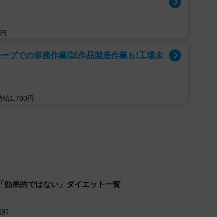
0円
ープでの事務作業!試作品製造作業も!工場未
給1,700円
2/4
に成功しましたか？（出典：ONEcosme調べ）
成功しましたか」と聞いたところ、「4〜5kg」
3kg」（29.3％）、「6～10kg」（27.3％）と続き、
「効果的ではない」ダイエット一覧
トに成功していることが分かりました。
は「1〜5kg」が多くなったのに対して50代では「11～
報部