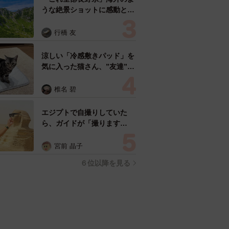
うな絶景ショットに感動と反
響「離れてからいいところだ
ったんだって気づいた」
行橋 友
涼しい「冷感敷きパッド」を
気に入った猫さん、”友達”を
ヨイショヨイショとご招待、
毛づくろいでおもてなし
椎名 碧
エジプトで自撮りしていた
ら、ガイドが「撮ります
よ！」→ノリノリでポーズを
取っていたら……スマホを返
宮前 晶子
してもらえない 「日本人は
６位以降を見る
カモ代表かも」「私は6時間
で3万円払った」