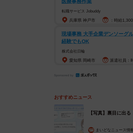
医療事務作業
転職サービス Jobuddy
兵庫県 神戸市
：時給1,30
現場事務 大手企業デンソーグル
経験でもOK
株式会社日輪
愛知県 岡崎市
派遣社員：時
Sponsored by
実際に何kgのダイエット
おすすめニュース
まず、「実際に何kgのダイエットに
（30.3％）が最も多く、次いで、「1〜
【写真】裏目に出る
全体の約6割が1〜5kgのダイエッ
これを年代別に見ると、20代〜40代
まいどなニュース情