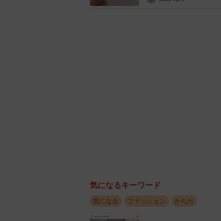
続けて、「今まで効果的だったダイエ
活の見直し」と回答。具体的には、
グ」「カロリー制限」「夜ご飯を野
た。 回答者からは、「毎晩の夜ご
なって満たされる」「自分の基礎代
きた」などの声が寄せられています
他方、「運動」（33.0％）の具体
「YouTubeの宅トレ動を見て運
り、「ウォーキングは、無理なく続け
自宅で手軽に、短時間でできる」な
気になるキーワード
気になる
ファッション
からだ