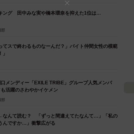
キング 田中みな実や橋本環奈を抑えた1位は…
報部
ってスで終わるものなーんだ？」バイト仲間女性の模範
！」
位関口メンディー「EXILE TRIBE」グループ人気メンバ
ても活躍のさわやかイケメン
報部
3/4
←なんて読む？ 「ずっと間違えてたなんて…」「私の
たダイエット（出典：ONEcosme調べ）
うんですか…」衝撃広がる