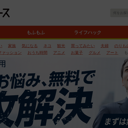
もふもふ
ライフハック
い
家族
気になる
ネコ
観光
買ってみたい
夫婦
のりも
ファッション
おうち時間
アニメ
お菓子
グルメ
アート
も