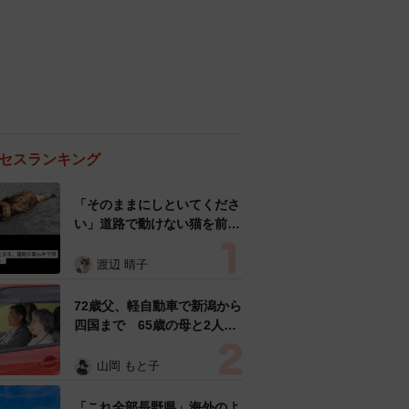
セスランキング
「そのままにしといてくださ
い」道路で動けない猫を前に
返された一言… 懸命に生き
ようとした4日間 「命の重
渡辺 晴子
さはみんな同じ」保護団体代
表の訴え
72歳父、軽自動車で新潟から
四国まで 65歳の母と2人で
3泊4日の旅 パーキングの休
憩まで分刻み… 「大学生で
山岡 もと子
も組まねえよ！」
「これ全部長野県」海外のよ