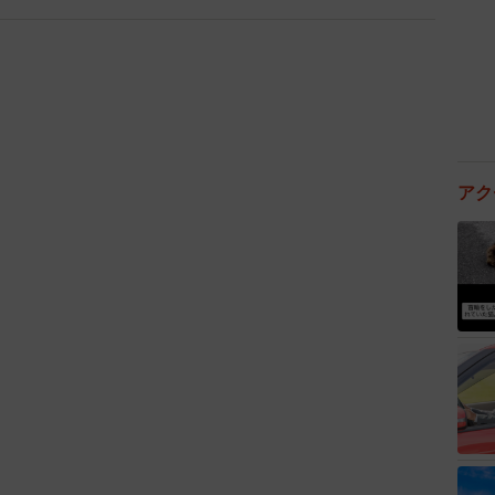
ット」を教えてもらったところ、67.0％の人が「食生
「糖質制限」「夕食のみ炭水化物抜き」「ファスティン
菜中心の料理に置き換え」といった内容が挙げられまし
飯を鍋にして、たくさん野菜を入れるとお腹いっぱいに
謝を考えてカロリー制限したところ半年で減量が実感で
。
アク
的な内容としては、「ウォーキング」「ジョギング」
動」「筋トレ」「ヨガ・ピラティス」などが挙げられてお
られてお金もかからない」「YouTubeの宅トレ動画は
どの意見が寄せられました。