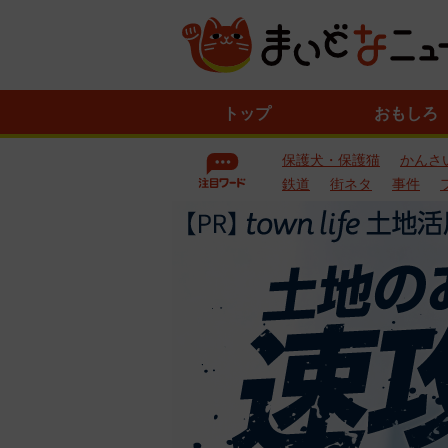
ニ
トップ
おもしろ
ュ
ー
保護犬・保護猫
かんさ
ス
一
鉄道
街ネタ
事件
覧