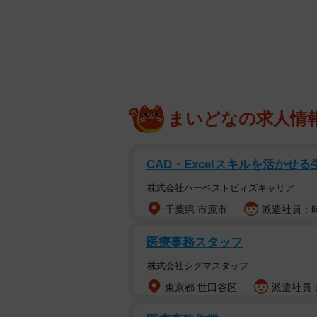
効果的だったダイエットは「食生活の見直し」 
「ダイエットに挑戦してもなかなか
か。そこで、ダイエット経験のある全
エット法や体験談」に関する調査を
まいどなの求人情
て、7割弱の人が「食生活の見直し
としては、「1日1食にする」「我
CAD・Excelスキルを活かせ
株式会社FoR（東京都渋谷区）が運
株式会社ハーベストビィズキャリア
『ONEcosme』が、同プラットフ
千葉県 市原市
派遣社員：時
ットで実施した調査です。なお、回答者
（47.5％）、40代（31.3％）、50
医療事務スタッフ
株式会社シグマスタッフ
東京都 世田谷区
派遣社員：