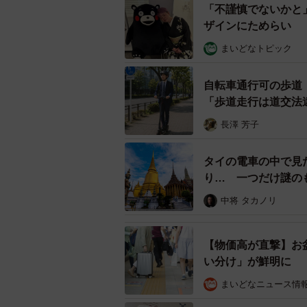
「不謹慎でないかと
ザインにためらい 
まいどなトピック
自転車通行可の歩道
「歩道走行は道交法
長澤 芳子
今まで行ってきておすすめ
タイの電車の中で見
り… 一つだけ謎の
反対に、「今まで行ってきておすす
中将 タカノリ
食にすると、1食の食事で食べ過ぎ
早いが、リバウンドするのも早い」
戻るとすぐに体重が戻る」「我慢す
【物価高が直撃】お
食ダイエットは食べられないことが
い分け」が鮮明に
ないダイエットは続かないことが多
まいどなニュース情