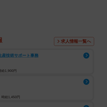
1/4
※画像はイメージです（blanche/stock.adobe.com）
結果が出ない」…そんな人も多いのではないでしょう
国の20～50代男女99人を対象に「効果のあったダイ
実施したところ、今まで効果的だったダイエットについ
報
求人情報一覧へ
」と回答しました。一方、おすすめできないダイエット
慢するダイエット」といった意見が寄せられたそうです。
る生産技術サポート事務
営するコスメスキンケアプラットフォーム
ォームのユーザーを対象として2023年12月にインターネ
給1,900円
の年代の内訳は、20代（13.1％）、30代
代（7.1％）となっています。
時給1,450円