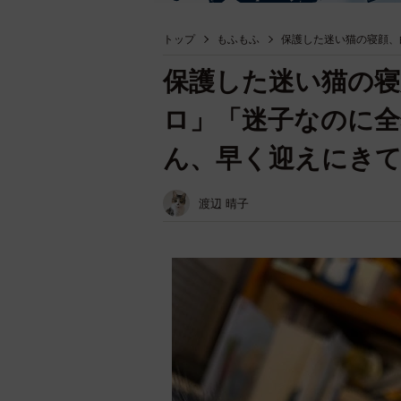
トップ
もふもふ
保護した迷い猫の寝顔、
保護した迷い猫の寝
ロ」「迷子なのに全
ん、早く迎えにき
渡辺 晴子