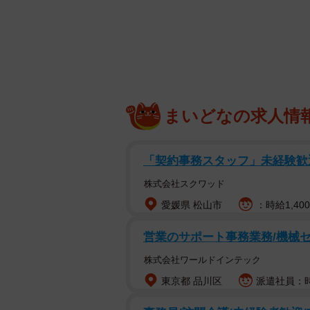
まいどなの求人情
「契約事務スタッフ」未経験歓
迷い猫の危機感全くゼロの寝顔
株式会社スクワッド
愛媛県 松山市
：時給1,400
「飼い主さんへ
10月にあなたが逃してしまったキ
営業のサポート事務業務/機械セ
せん。危機感がゼロです。早く迎え
株式会社ワールドインテック
保護主より」
東京都 品川区
派遣社員：時
迷い猫を保護していると、1枚の写真と