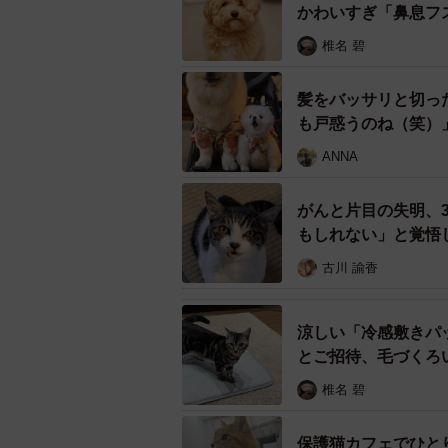
かわいすぎ「鼻息フ
ごみをあさっているところを保護さ
椎名 碧
ごみ捨て場でごみをあさってい
髪をバッサリと切っ
──迷い猫のキジシロ猫くん。保護
も戸惑うのね（笑）
ANNA
「10月下旬ごろ、近所のごみ捨て
の存在に気付くとキジシロくんの方
がんと片目の失明、
リしてきました。近所に何匹かよく
もしれない」と覚悟
と思いつつ、よく見たら首輪をして
古川 諭香
ました」
──首輪をしていたということは飼い
涼しい「冷感敷きパ
とご招待、毛づくろ
「はい。少しやせていた程度で毛並
椎名 碧
ます。自分も猫を飼っているので、
いないかと、保護した後の対応の仕
保護猫カフェでひと