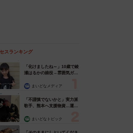
セスランキング
「化けましたね～」10歳で綾
瀬はるかの娘役→雰囲気ガラ
リの18歳に成長 「メイクで
雰囲気が」「宝塚に入れそ
まいどなメディア
う」
「不謹慎でないかと」実力派
歌手、熊本へ支援物資…運搬
トラックの車体デザインにた
めらい 「痛いほど伝わる」
まいどなトピック
「行動され立派」
「そのままにしといてくださ