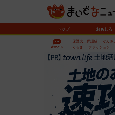
ニ
トップ
おもしろ
ュ
ー
保護犬・保護猫
かんさ
ス
一
くるま
ファッション
覧