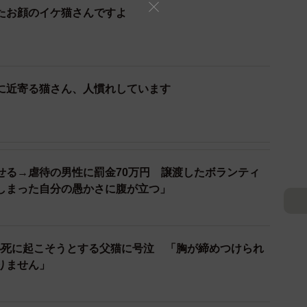
たお顔のイケ猫さんですよ
に近寄る猫さん、人慣れしています
せる→虐待の男性に罰金70万円 譲渡したボランティ
しまった自分の愚かさに腹が立つ」
必死に起こそうとする父猫に号泣 「胸が締めつけられ
りません」