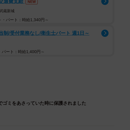
/交通費支給
NEW
o）。そこに写っていたのは、白目をむいて眠る猫ちゃんの
武蔵新城
に…「危機感全くゼロ」の寝顔が話題になりました。
・パート：時給1,340円～
やんw」
当制/受付業務なし/衛生士パート 週1日～
超えるいいねが付いたほか、思わずほほえんでしまう人
られています。
パート：時給1,400円～
wwwww」
なりましたね」
w」
笑）」
子で、他のおうちに迷い出て一周回って帰ってきたとい
でゴミをあさっていた時に保護されました
っぷりです。お心あたりないですか？（笑）」
前後くらいの男の子で、キジシロ猫くんです。今回保護
で呼び掛けています。保護した経緯や猫ちゃんの様子な