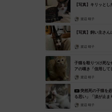
【写真】キリッとし
どを聞きました。
渡辺 晴子
【写真】飼い主さん
渡辺 晴子
子猫を殴りつけ死な
アの嘆き「信用して
渡辺 晴子
突然死の子猫を
る思い」「涙が止ま
渡辺 晴子