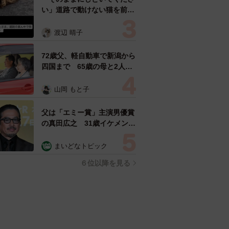
い」道路で動けない猫を前に
返された一言… 懸命に生き
ようとした4日間 「命の重
渡辺 晴子
さはみんな同じ」保護団体代
表の訴え
72歳父、軽自動車で新潟から
四国まで 65歳の母と2人で
3泊4日の旅 パーキングの休
憩まで分刻み… 「大学生で
山岡 もと子
も組まねえよ！」
父は「エミー賞」主演男優賞
の真田広之 31歳イケメン俳
優が長髪ヒゲのワイルド近影
「ガチヒロさんそっくり」
まいどなトピック
「新たな一面もステキ」
６位以降を見る