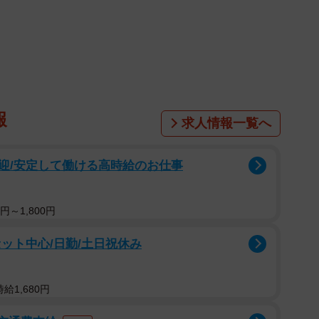
報
求人情報一覧へ
1/4
迎/安定して働ける高時給のお仕事
がXで話題に（「迷子ねこ保護してます」さん提供）
円～1,800円
ジシロくんを保護しています。寝顔が居候の身とは思えま
ット中心/日勤/土日祝休み
に来てあげてください。
給1,680円
ともにX（旧Twitter）に投稿した「迷子ねこ保護して