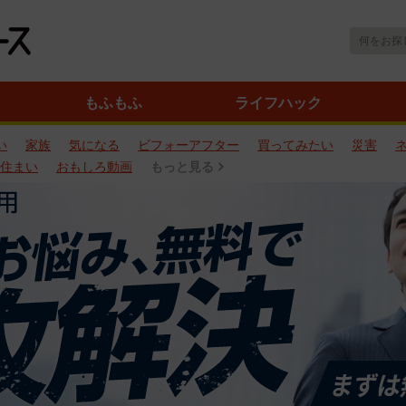
もふもふ
ライフハック
い
家族
気になる
ビフォーアフター
買ってみたい
災害
住まい
おもしろ動画
もっと見る