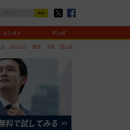
エンタメ
マンガ
ネコ
のりもの
観光
夫婦
思い出