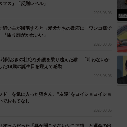
スフス」「反則レベル」
れたキジシロ猫くん（「迷子ねこ保護してます」さん提供）
2026.08.06
るところを保護 首輪をしているキジシロ猫
た飼い主が帰宅すると→愛犬たちの反応に「ワンコ様で
した経緯を教えてください。
」「困り顔がかわいい」
2026.08.06
場でごみをあさって食べていたところを発見しました。私
からニャーニャー鳴きながら近寄ってきて、足にスリス
3時間おきの壮絶な介護を乗り越えた猫 「叶わないか
見かける野良猫がいるのですが、この子は初めて見るな
した19歳の誕生日を迎えて感動
いることに気づいたので、とりあえず保護することにし
2026.08.06
猫のようですね。
ッド」を気に入った猫さん、”友達”をヨイショヨイショ
いでおもてなし
みもきれいだったので、脱走して間もないのではと思い
2026.08.05
かかりつけの動物病院に電話で迷子の猫を探してる人が
方を聞きました。その後、警察、保健所、他の動物病院
りぼっちだった「耳が聞こえないシニア猫」と運命の出