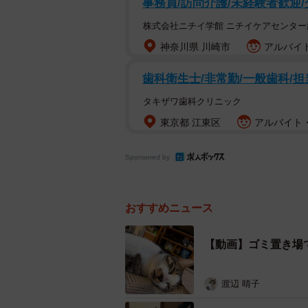
事務員/訪問介護/未経験者歓迎
ます」さん（@maigonekonek
株式会社ニチイ学館 ニチイケアセンター
姿。迷子になってしまったというの
神奈川県 川崎市
アルバイト
「めちゃくちゃくつろいでます
歯科衛生士/非常勤/一般歯科/担
そんな迷い猫ならぬ寝顔には2万を
タキザワ歯科クリニック
たちからたくさんのコメントも寄せ
東京都 江東区
アルバイト・
「迷子なの全然気にしてないですねw
Sponsored by
「保護主様の優しさに危機感ゼロに
「めちゃくちゃくつろいでますやん
おすすめニュース
「もう完全に居着く気で居ますね（
「おそらく元々はこちらのおうちの
【動画】ゴミ置き場
うことも？と思えるほどのくつろぎ
多くの人を笑わせた猫ちゃん。1歳
渡辺 晴子
主さんは飼い主さんを探そうと、X