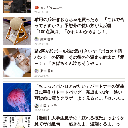
まいどなニュース
刈り上げる頻度はだいたい2週間に1回くらいで、目安と
2026.08.07
猫用の爪研ぎおもちゃを買ったら…「これで合
しては寝癖がついたら刈り上げます。二人とも、以前は刈
ってますか？」予想外の使い方が大反響
り上げるときに泣いていましたが、今は無反応になりまし
「100点満点」「かわいいからよし！」
た（笑）」
梨木 香奈
2026.08.07
猫2匹が段ボール箱の取り合いで「ポコスカ猫
パンチ」の応酬 その後の心温まる結末に「愛
～！」「おばちゃん泣きそうや…」
梨木 香奈
2026.08.07
「ちょっとババロアみたい」パートナーの誕生
日に手作りトートバッグ 完成まで1年 淡い
藍染めに漂うクラゲ よく見ると…「センスす
ごい」
山岡 もと子
2026.08.07
【漫画】大学生息子の「頼れる彼氏」っぷりを
見て母は絶句 「起きなよ、遅刻するよ」っ