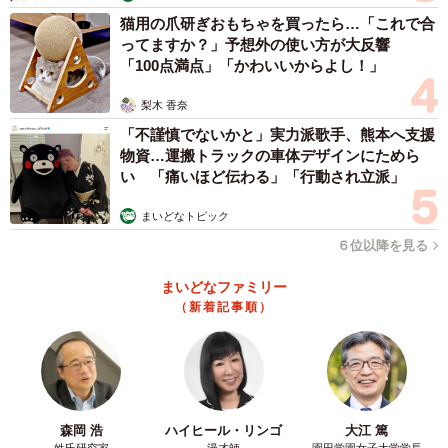
猫用の爪研ぎおもちゃを買ったら…「これで合
ってますか？」予想外の使い方が大反響
「100点満点」「かわいいからよし！」
梨木 香奈
「不謹慎でないかと」実力派歌手、熊本へ支援
物資…運搬トラックの車体デザインにためら
い 「痛いほど伝わる」「行動され立派」
まいどなトピック
4/6
６位以降を見る
「ママ〜！」とママに訴えるせいたろう君ですが…（提供：サンサンフ
まいどなファミリー
ァミリーさん）
（新着記事順）
すると、条件反射のように一瞬で真剣な表情になり、再
び走り出すせいたろう君。5秒ほど走って、またもやママに
抱っこを求めますが、ここでもママは、「よう〜い、ド
ン！」。その言葉に、どうしても走り出さずにはいられな
森岡 浩
ハイヒール・リンゴ
大江 篤