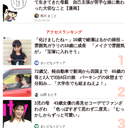
て生きてきた母親 自己主張が苦手な娘に教わ
った大切なこと【漫画】
「ほっほっ」と荒い息で頑張って走っていたせいたろう
海川 まこと
君、途中で「ママ〜」と両手をあげてママに助けを求めま
2026.08.06
すが……すかさずママは「よう〜い、ドン！」と一言！
アクセスランキング
「化けましたね～」10歳で綾瀬はるかの娘役→
雰囲気ガラリの18歳に成長 「メイクで雰囲気
が」「宝塚に入れそう」
まいどなメディア
72歳父、軽自動車で新潟から四国まで 65歳の
母と2人で3泊4日の旅 パーキングの休憩まで
分刻み… 「大学生でも組まねえよ！」
山岡 もと子
3児の母 43歳女優の肩見せコーデでファンざ
わざわ 「色っぽすぎて思わず二度見」「むっ
かしからずっと可愛い」
まいどなトピック