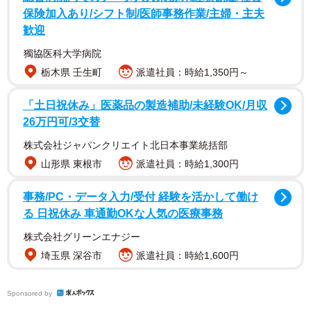
保険加入あり/シフト制/医師事務作業/主婦・主夫
歓迎
獨協医科大学病院
栃木県 壬生町
派遣社員：時給1,350円～
動画はママと3人でお散歩中のワンシーン。ママの突然の
「土日祝休み」医薬品の製造補助/未経験OK/月収
「よう〜い、ドン！」を合図に、走り出す二人。勢いよく
26万円可/3交替
走って遠ざかるお兄ちゃんを追いかけて、せいたろう君も
両腕を振って、ほっぺを揺らしながら、一生懸命走りま
株式会社ジャパンクリエイト北日本事業統括部
山形県 東根市
派遣社員：時給1,300円
す。せいたろう君の表情は真剣そのもの……！
事務/PC・データ入力/受付 経験を活かして働け
る 日祝休み 車通勤OKな人気の医療事務
株式会社グリーンエナジー
埼玉県 深谷市
派遣社員：時給1,600円
Sponsored by