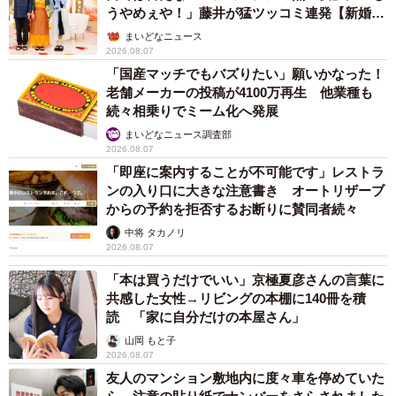
うやめぇや！」藤井が猛ツッコミ連発【新婚さ
ん】
まいどなニュース
2026.08.07
「国産マッチでもバズりたい」願いかなった！
老舗メーカーの投稿が4100万再生 他業種も
続々相乗りでミーム化へ発展
まいどなニュース調査部
2026.08.07
「即座に案内することが不可能です」レストラ
6/6
ンの入り口に大きな注意書き オートリザーブ
からの予約を拒否するお断りに賛同者続々
ハロウィンは坊主頭にぴったりの一休さんに変装！（提供：サンサンフ
中将 タカノリ
ァミリーさん）
2026.08.07
「本は買うだけでいい」京極夏彦さんの言葉に
共感した女性→リビングの本棚に140冊を積
読 「家に自分だけの本屋さん」
山岡 もと子
2026.08.07
友人のマンション敷地内に度々車を停めていた