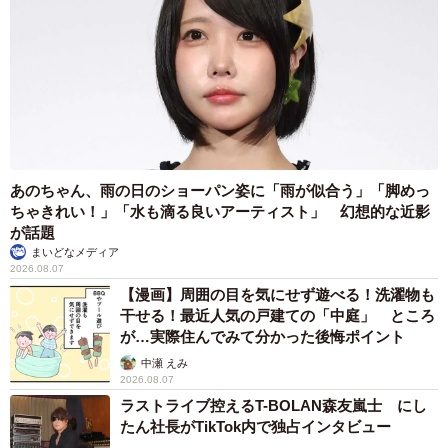
の男の子二人を育てるママ（
@san_sanfamily
）に話を聞
きました。
ーーせいたろう君は普段もたいよう君を追いかけてます
か？
「そうですね〜！普段から追いかけています（笑）。たい
あのちゃん、雨の日のショーパン姿に「雨が似合う」「脚めっ
ようが走るのが速いので、せいたろうはいつも『待っ
ちゃきれい！」「水も滴る良いアーティスト」 幻想的な近影
て〜！』と言っています」
が話題
まいどなメディア
2026.08.07
ーー坊主頭について。
【漫画】周囲の目を気にせず遊べる！洗濯物も
干せる！最近人気の戸建ての「中庭」 ところ
「私が子どもたちの髪の毛を切っているのですが、もとも
が…実際住んでみて分かった後悔ポイント
とはずっと坊ちゃんヘアーでした。少しカットミスしてし
中瀬 えみ
まったことがあり、そのときに坊主にしてからはずっと坊
2026.08.07
ラストライブ控えるT-BOLAN森友嵐士 にし
主です。公園など人がいっぱいいる場所で見つけやすいこ
たん社長がTikTok内で独占インタビュー
とも、坊主にしている理由の一つです（笑）。