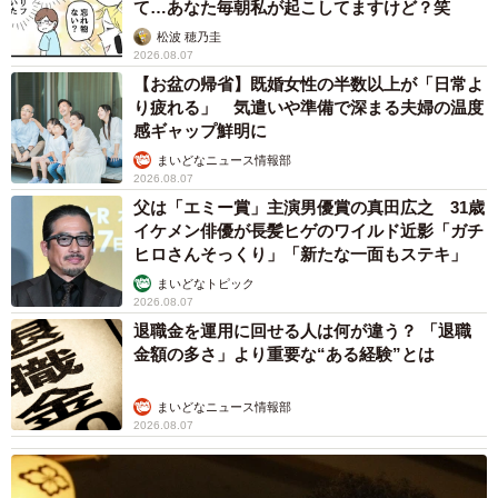
て…あなた毎朝私が起こしてますけど？笑
松波 穂乃圭
2026.08.07
【お盆の帰省】既婚女性の半数以上が「日常よ
り疲れる」 気遣いや準備で深まる夫婦の温度
感ギャップ鮮明に
まいどなニュース情報部
2026.08.07
父は「エミー賞」主演男優賞の真田広之 31歳
イケメン俳優が長髪ヒゲのワイルド近影「ガチ
5/6
ヒロさんそっくり」「新たな一面もステキ」
まいどなトピック
頭より大きなスイカにチョップ！（提供：サンサンファミリーさん）
2026.08.07
退職金を運用に回せる人は何が違う？ 「退職
ーー年子育児で大変なことは？
金額の多さ」より重要な“ある経験”とは
「年子育児で大変なことは、二人とも同時に『抱っこし
まいどなニュース情報部
2026.08.07
て〜！』と言われるとキツイなぁ〜と思うときがありま
す。たいようは16キロ、せいたろうは14キロあるの