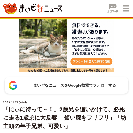
まいどなニュースをGoogle検索でフォローする
2023.11.29(Wed)
「にぃに待って～！」2歳兄を追いかけて、必死
に走る1歳弟に大反響 「短い腕をフリフリ」「坊
主頭の年子兄弟、可愛い」