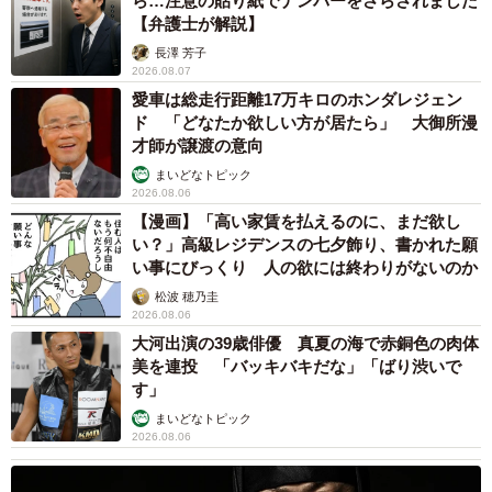
ら…注意の貼り紙でナンバーをさらされました
【弁護士が解説】
長澤 芳子
2026.08.07
愛車は総走行距離17万キロのホンダレジェン
ド 「どなたか欲しい方が居たら」 大御所漫
才師が譲渡の意向
まいどなトピック
2026.08.06
【漫画】「高い家賃を払えるのに、まだ欲し
い？」高級レジデンスの七夕飾り、書かれた願
い事にびっくり 人の欲には終わりがないのか
松波 穂乃圭
2026.08.06
大河出演の39歳俳優 真夏の海で赤銅色の肉体
美を連投 「バッキバキだな」「ばり渋いで
す」
まいどなトピック
2026.08.06