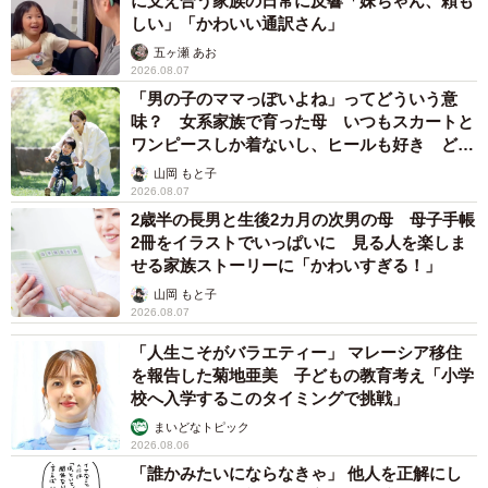
に支え合う家族の日常に反響「妹ちゃん、頼も
しい」「かわいい通訳さん」
五ヶ瀬 あお
2026.08.07
「男の子のママっぽいよね」ってどういう意
味？ 女系家族で育った母 いつもスカートと
ワンピースしか着ないし、ヒールも好き どの
へんが…
山岡 もと子
2026.08.07
2歳半の長男と生後2カ月の次男の母 母子手帳
2冊をイラストでいっぱいに 見る人を楽しま
せる家族ストーリーに「かわいすぎる！」
山岡 もと子
2026.08.07
「人生こそがバラエティー」 マレーシア移住
を報告した菊地亜美 子どもの教育考え「小学
校へ入学するこのタイミングで挑戦」
まいどなトピック
3/6
2026.08.06
「誰かみたいにならなきゃ」 他人を正解にし
表情は真剣そのもの……！（提供：サンサンファミリーさん）