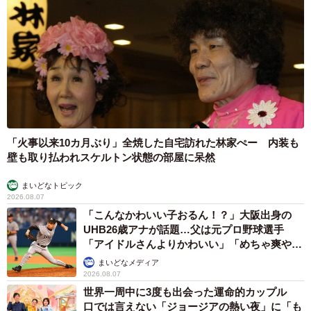
で……！ですが、想像ではもっと年子育児は大変なのかな
と思っていましたが、ケンカもしつつ、友達のように仲良
く育ってくれているので、年子で良かったなと今では思っ
ています」
Instagram（
@san_sanfamily
）や
TikTok（
@sunsunfamily45712
）では、仲良し坊主兄弟た
いよう君とせいたろう君の愉快な日常を見ることができま
「火事以来10カ月ぶり」全焼した自宅訪れた林家ぺー 内装も
す。
壁も取り払われスケルトン状態の部屋に呆然
まいどなトピック
2026.08.07
「こんなかわいい子おるん！？」大阪出身の
UHB26歳アナが話題…父は元プロ野球選手
「アイドルさんよりかわいい」「めちゃ爽や
か」
まいどなメディア
2026.08.07
世界一周中に3度も出会った運命的カップル
口では言えない「ジョージアの熱い夜」に「も