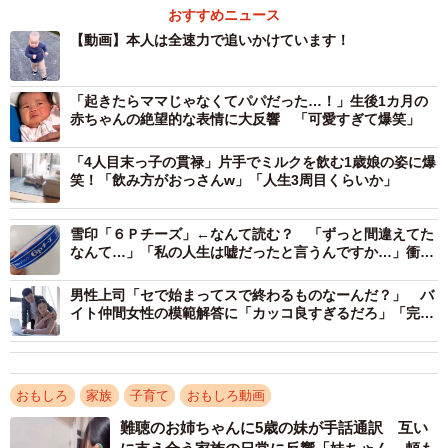
おすすめニュース
【動画】本人は全速力で追いかけています！
「起きたらママじゃなくてパパだった…！」生後1カ月の
赤ちゃんの絶望的な表情に大反響 「可愛すぎて爆笑」
「4人目末っ子の貫禄」片手でミルクを飲む1歳娘の姿に爆
笑！「飲み方がおっさんw」「人生3周目くらいか」
雪印「６Ｐチーズ」←なんて読む？ 「ずっと間違えてた
なんて…」「私の人生は嘘だったと言うんですか…」衝撃
広がる
男性上司「セで始まってスで終わるものなーんだ？」 バ
イト仲間女性の模範解答に「カッコ良すぎるだろ」「完璧
な返し！」
2/6
「にぃに待って〜！」懸命に兄を追いかけるせいたろう君（提供：サン
おもしろ
家族
子育て
おもしろ動画
サンファミリーさん）
難聴のお姉ちゃんに5歳の妹が手話通訳 互い