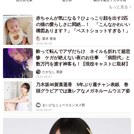
姓氏研究家
漫才師
園田学園女子大学学長
いせいたろう君なのでした。
もっと見る
赤ちゃんが気になる？ひょっこり顔を出す2匹
ママの合図で頑張って走り続けるせいたろう君の姿に、
の猫の愛らしさに悶絶…！ 「こんなかわいい
12000件を超える多くのコメントが寄せられました。
構図あります？」「ベストショットすぎる！」
梨木 香奈
「走ってるときの『ほっほっほっほっ』が可愛すぎ
2026.08.08
る……！」
酔って転んでアザだらけ ネイルも折れて超悲
惨 ケガが絶えない夜のお仕事 「病院代」と
「最初の真剣な眼差しがたまらんです」
数万円を渡す神客も！【現役キャストに取材】
「なんだろ、この小さいおじさん感（笑）」
たかなし 亜妖
「短い腕を必死にフリフリしてたまりません！」
2026.08.07
「よーいドンでリセットされるのが可愛い！」
乃木坂46賀喜遥香 5年ぶり週チャン表紙 巻
頭グラビアでは激レアなメガネルームウエア姿
「この速さで精一杯なの、可愛いすぎる」
「坊主頭の年子兄弟、癒される～」
まいどなニュースエンタメ部
2026.08.07
ママに聞いた
現在、たいよう君は3歳、せいたろう君は2歳です。年子