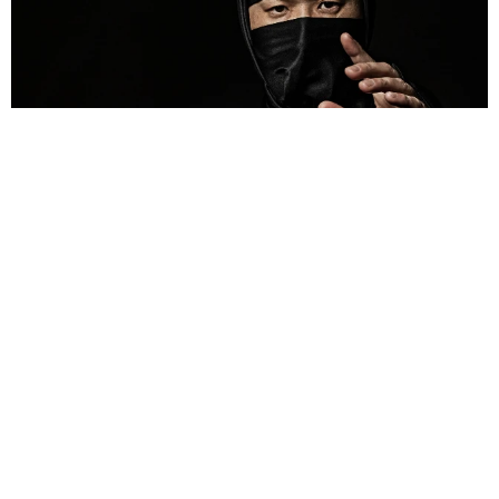
京都駅をぶらぶら→ホームの隅に何やら「ドロン」のポーズを
する忍者 この暑い中いったいなぜ？ 近づいてみたら…
「見つかるなんて未熟」
中将 タカノリ
2026.08.06
「明日ひま？」 知り合いから唐突なメッセー
ジ 用件次第で断ることもできる賢い返信文と
は？【漫画】
海川 まこと
2026.08.06
飼い主が食べているヨーグルトをもらえなかっ