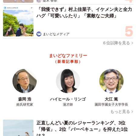
梨木 香奈
「我慢できず」村上佳菜子、イケメン夫と全力
ほとんど毎日遊びに行き、じいじがごはんを食べていると
ハグ「可愛いふたり」「素敵なご夫婦」
必ず隣に座って「何食べてるの？食べたい！」とくっつい
ていきお話ししています。じいじは孫たちを生まれた時か
まいどなメディア
らとても可愛がってくれていて、毎回全力で遊んでくれる
６位以降を見る
ので、子どもたちはみんな優しいじいじが大好きです。
まいどなファミリー
（新着記事順）
森岡 浩
ハイヒール・リンゴ
大江 篤
姓氏研究家
漫才師
園田学園女子大学学長
もっと見る
正直しんどい夏のレジャーランキング、3位
3/6
「帰省」、2位「バーベキュー」を抑えた1位
は？