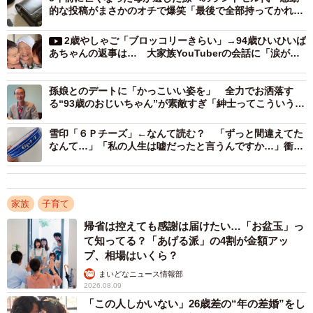
保育園生活の順調さを一言で表す最高の言葉「じゅうじつ」
的な投稿がまさかのオチで爆笑「最後で全部持ってかれま
（Momo&HandさんInstagramよりスクリーンショット）
した」
2歳やしゃご「ブロッコリーきらい」→94歳ひいひいば
あちゃんの返事は… 大家族YouTuberの会話に「涙が出
ます」
まさかの回答「じゅうじつ」に、思わず笑ってしまった
孫娘とのデートに「かっこいい姿を」 全力でお洒落す
Momo&Handさんの声も入っており、息子くんのあまりに
る“93歳のおじいちゃん”が素敵すぎ「紳士ってこういう
しっかりとした回答にとても満足そうなおじいちゃんの姿
人」
雪印「６Ｐチーズ」←なんて読む？ 「ずっと間違えてた
も印象的で、和やかな様子が伝わってきます。
なんて…」「私の人生は嘘だったと言うんですか…」衝撃
広がる
撮影されたのはちょうど1年前。「息子くんが1歳の時、保
育園に連れて行っても毎日ギャン泣きでしたが、じいじか
家族
子育て
らの質問にまさかの『充実』の答えでめっちゃ笑いまし
帰省は控えても感謝は届けたい…「お盆玉」っ
た。今は口達者でしょっちゅう口喧嘩していますが、この
て知ってる？「あげる派」の4割が金額アッ
頃は会話ができるようになり始めたばかりでただただ可愛
プ、相場はいくら？
かった」と、動画に投稿したMomo&Handさんにお話を聞
まいどなニュース情報部
2026.08.09
いてみました。
「この人しかいない」26歳差の“年の差婚”をし