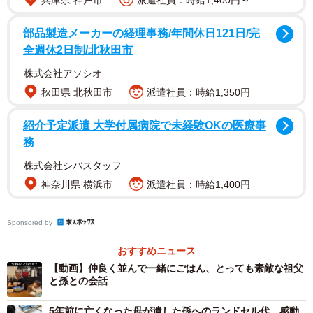
兵庫県 神戸市
派遣社員：時給1,400円～
部品製造メーカーの経理事務/年間休日121日/完
全週休2日制/北秋田市
じいじ「うまいこといった？」
息子くん「じゅうじつ」（眉間に皺を寄せてうなずく）
株式会社アソシオ
じいじ「おぉそうか？充実してたん？」
秋田県 北秋田市
派遣社員：時給1,350円
うなずく息子くん。
紹介予定派遣 大学付属病院で未経験OKの医療事
務
株式会社シバスタッフ
神奈川県 横浜市
派遣社員：時給1,400円
Sponsored by
おすすめニュース
【動画】仲良く並んで一緒にごはん、とっても素敵な祖父
と孫との会話
2/6
5年前に亡くなった母が遺した孫へのランドセル代 感動