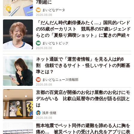
7割超に
また、「日々の語りかけが重要だと気づかされた」「赤ち
まいどなデータ
2026.08.08
ゃん言葉で話し掛けない事が大切なのかもしれません
「だんだん時代劇俳優みたく…」国民的バンド
ね…」「1歳の子を赤ちゃんとして話してないのがまたいい
の55歳ボーカリスト 競馬界の57歳レジェンド
らとの「夏祭り満喫ショット」に驚きの声続々
ですね。癒されました」など、おじいちゃんが息子くんと
まいどなトピック
対等にコミュニケーションをとっていることへの賛辞も寄
2026.08.08
せられています。
ネット通販で「運営者情報」を見る人は約8
割 信頼できるサイト・怪しいサイトの判断基
■Momo&HandさんInstagram
準とは？
https://www.instagram.com/163sv/
まいどなニュース情報部
2026.08.08
京都の百貨店が開催のお化け屋敷のお化けにモ
デルがいる 比叡山延暦寺の僧侶が語る伝説と
は
浅井 佳穂
2026.08.08
熊本地震でペット同伴の避難を諦める人に胸を
痛め… 被災ペットの受け入れ先をアプリに表