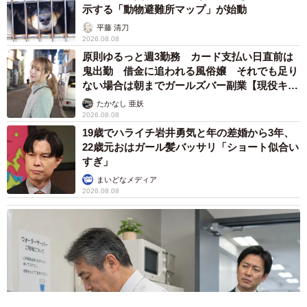
示する「動物避難所マップ」が始動
平藤 清刀
2026.08.08
原則ゆるっと週3勤務 カード支払い日直前は
鬼出勤 借金に追われる風俗嬢 それでも足り
ない場合は朝までガールズバー副業【現役キャ
ストに取材】
たかなし 亜妖
2026.08.08
19歳でハライチ岩井勇気と年の差婚から3年、
22歳元おはガール髪バッサリ「ショート似合い
すぎ」
まいどなメディア
2026.08.08