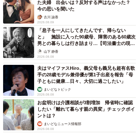
た夫婦 出会いは？反対する声はなかった？
2歳になり、起きた瞬間から寝るまでずっと喋っ
今の思いを聞いた
ています
古川 諭香
2026.08.09
――まさかの単語に驚きました！この時の月齢は？
「息子を一人にしてきたんです、帰らない
と」 施設に入った90歳母、障害のある60歳次
1歳5カ月の時で、私の実家で撮影しました。
男との暮らしは行き詰まり…【司法書士の現場
から】
山下 静香
2026.08.08
――言葉やコミュニケーションは早い時期から？
夫はマイファスHiro、義父母も義兄も超有名歌
9カ月くらいからフェレットの名前（モモ）を呼んだりして
手の28歳モデル兼俳優が第1子出産を報告「母
子ともに健康…日々、大切に過ごしたい」
いました。大人の言っていることもよく理解していたよう
まいどなトピック
で、指差しや拍手、頷いたりも早くからしていました。実
2026.08.08
家が近いので毎日のように遊びに行き、今でもじいじ、ば
お盆明けは介護相談が3割増加 帰省時に確認
あばにいつも遊んでもらっています。親戚が多いので色ん
したい「離れて暮らす親の異変」チェックポイ
ントは？
な人に可愛がってもらいありがたく思っています。
まいどなニュース情報部
2026.08.08
――たくさんの大人の方に囲まれているのですね。この時