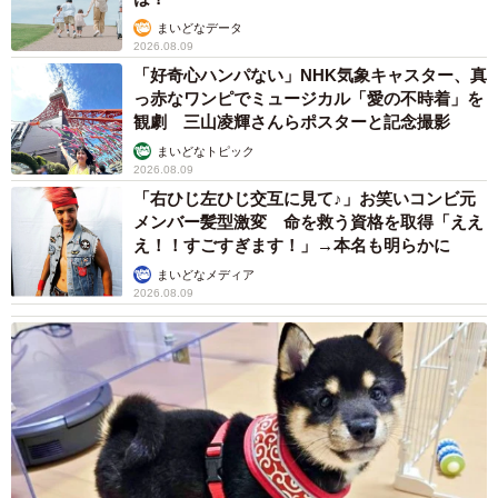
しっかり目を合わせてお話する姿にも癒されます。おじいちゃんも嬉し
そう（Momo&HandさんInstagramよりスクリーンショット）
まいどなデータ
2026.08.09
――弟くんも生まれ、2歳のお兄ちゃんに。
「好奇心ハンパない」NHK気象キャスター、真
っ赤なワンピでミュージカル「愛の不時着」を
観劇 三山凌輝さんらポスターと記念撮影
弟が泣いていると「はいはーい！だいじょうぶだよ！」と
まいどなトピック
隣にそっと添い寝してくれたり、2人でよく遊んでいます。
2026.08.09
そして、起きた瞬間から寝るまでずっと喋っています。
「右ひじ左ひじ交互に見て♪」お笑いコンビ元
メンバー髪型激変 命を救う資格を取得「ええ
え！！すごすぎます！」→本名も明らかに
最近では家に遊びに来たじいじ、ばあばが帰る時に突然
まいどなメディア
「おつかれさま！またきてね！」と言ったり、保育園の連
2026.08.09
絡ノートを手に持って「きょうは…ブロックをして…あそ
びました！」等、文字を読んでいるみたいに一日の出来事
を教えてくれてみんなを笑わせています。
――将来が楽しみですね！今回の動画にたくさんの反響が
ありました。