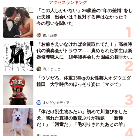
アクセスランキング
の言葉は偶然？
「この人しかいない」26歳差の“年の差婚”をし
た夫婦 出会いは？反対する声はなかった？
偶然でした！それまでは「楽しかった？」「うん」くらい
今の思いを聞いた
の会話しかしていなかったのでみんなこのやりとりにびっ
くりでした。
古川 諭香
「お前さえいなければ金賞取れてた！」高校時
代の演奏会がトラウマ……責められた学生は楽
――保育園生活、本人は「じゅうじつ」とのことでしたが
器修理職人に 10年後再会した因縁の相手から
毎日ギャン泣きだった、と。
思わぬ申し出【漫画】
海川 まこと
休み明けはいつも大泣きでした。日中は機嫌良く過ごして
「ウソだろ」体重130kgの女性芸人オダウエダ
植田 大学時代のほっそり姿に「マジで」
いたようですが、朝は「おかあさんがいい～」となかなか
慣れるまでに時間がかかり、こちらも可哀想で離れるのが
辛かったです。最近はお友達も増えほとんど泣かなくなり
まいどなメディア
ました！帰りたくないと言うくらいご機嫌で通ってくれて
「体だけ別生物みたい」初めて川遊びをした
犬、濡れた直後の激変ぶりが話題 「新種
います。
だ！」「河童だ」「毛刈りされたあとの羊」
――おじいちゃんの嬉しそうな様子も印象的です。