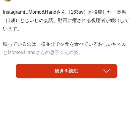
InstagramにMomo&Handさん（163sv）が投稿した「長男
（1歳）とじいじの会話」動画に癒される視聴者が続出して
います。
映っているのは、横並びで夕食を食べているおじいちゃん
とMomo&Handさんの息子くんの姿。
じいじ「今日は保育園どうでしたか？」
続きを読む
息子くん「うん、まあまあ」
じいじ「ん？よかった？」
息子くん「ん」
じいじ「よかった！」