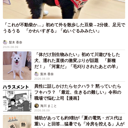
コメントをいただくまで、じいじが会話に夢中でポン酢の
蓋を開けられていないことに気がつきませんでした
（笑）。
「これが不動柴か…」初めて外を散歩した豆柴→2分後、足元で
うるうる 「かわいすぎる」「ぬいぐるみみたい」
たくさんの方にコメントいただき、喋り出したばかりの息
梨木 香奈
子を可愛いと言ってもらえて嬉しかったです。人に好かれ
2026.08.09
る優しい子になってくれたら嬉しいですし、好きなことを
「体だけ別生物みたい」初めて川遊びをした
犬、濡れた直後の激変ぶりが話題 「新種
たくさんしてのびのび育ってほしいと思っています。
だ！」「河童だ」「毛刈りされたあとの羊」
梨木 香奈
◇ ◇
2026.08.09
異性に話しかけたらセクハラ？ 黙っていたら
動画は現在452万再生され、「語彙力すごい」「何回見ても
フキハラ？ 「最近、生きるの難しい」令和の
職場で悩む上司【漫画】
ほっこりします」「見つめあって食べてるのちょー可愛
海川 まこと
い」「最高の食卓♡」「人生何回目？」「上手に言うな
2026.08.09
あ」「じいじのお顔が幸せそう」と、あまりの可愛さにみ
補助があっても約9割が「夏の電気・ガス代は
なさんリピートが止まらない様子。
重い」と回答…猛暑でも「冷房を控える」人が