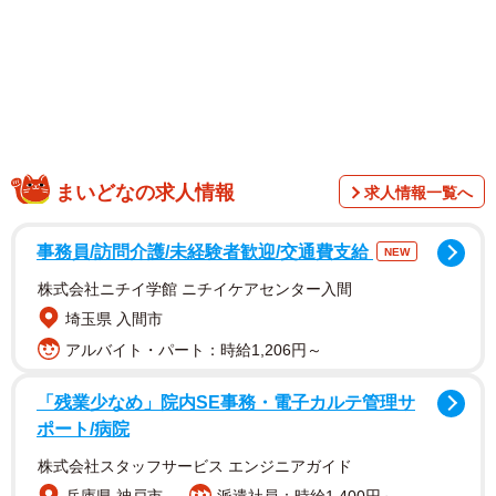
1/6
まいどなの求人情報
求人情報一覧へ
「保育園どうでしたかぁ？」の質問に大人顔負けの感想「まあまあ」
（Momo&HandさんInstagramよりスクリーンショット）
事務員/訪問介護/未経験者歓迎/交通費支給
NEW
株式会社ニチイ学館 ニチイケアセンター入間
埼玉県 入間市
アルバイト・パート：時給1,206円～
「残業少なめ」院内SE事務・電子カルテ管理サ
ポート/病院
株式会社スタッフサービス エンジニアガイド