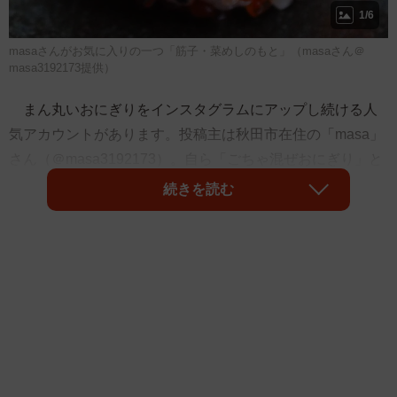
1/6
masaさんがお気に入りの一つ「筋子・菜めしのもと」（masaさん＠
masa3192173提供）
まん丸いおにぎりをインスタグラムにアップし続ける人
気アカウントがあります。投稿主は秋田市在住の「masa」
さん（＠masa3192173）。自ら「ごちゃ混ぜおにぎり」と
表現するおにぎりの具は、筋子や塩もみキュウリ、秋田な
続きを読む
らではの「ボダッコ」（紅鮭）など。身近な食材を使った
センスのいいおにぎりが評判を呼び、フォロワー数は約2万
人を誇ります。