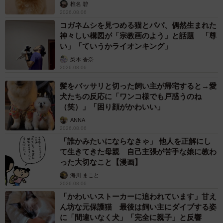
椎名 碧
2026.08.06
コガネムシを見つめる猫とパパ、偶然生まれた
神々しい構図が「宗教画のよう」と話題 「尊
い」「ていうかライオンキング」
梨木 香奈
2026.08.06
髪をバッサリと切った飼い主が帰宅すると→愛
犬たちの反応に「ワンコ様でも戸惑うのね
（笑）」「困り顔がかわいい」
ANNA
6/6
2026.08.06
「誰かみたいにならなきゃ」 他人を正解にし
「なるとオムライス」（masaさん＠masa3192173提供）
て生きてきた母親 自己主張が苦手な娘に教わ
った大切なこと【漫画】
材料：卵、砂糖、マヨネーズ、なると、チキンライス
海川 まこと
2026.08.06
「かわいいストーカーに追われています」甘え
作り方：
ん坊な元保護猫 最後は飼い主にダイブする姿
（１）溶いた卵に砂糖とマヨネーズを入れて混ぜ、フライ
に「間違いなく犬」「完全に親子」と反響