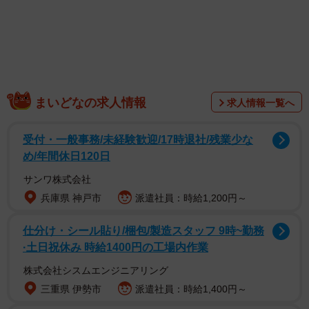
まいどなの求人情報
求人情報一覧へ
インスタは約4年前、息子さんのお弁当写真を記録するた
めにスタートしましたが、息子さんも独立し、現在は旦那
受付・一般事務/未経験歓迎/17時退社/残業少な
さまと2人暮らし。ということは、このおにぎりは誰のため
め/年間休日120日
のおにぎりなのでしょうか。masaさんに話を聞きました。
サンワ株式会社
兵庫県 神戸市
派遣社員：時給1,200円～
仕分け・シール貼り/梱包/製造スタッフ 9時~勤務
·土日祝休み 時給1400円の工場内作業
株式会社シスムエンジニアリング
三重県 伊勢市
派遣社員：時給1,400円～