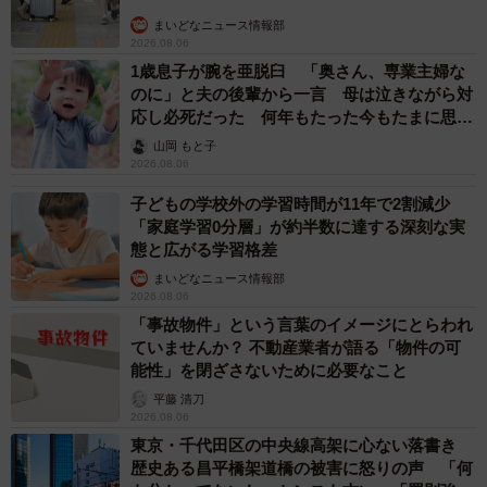
まいどなニュース情報部
2026.08.06
1歳息子が腕を亜脱臼 「奥さん、専業主婦な
のに」と夫の後輩から一言 母は泣きながら対
応し必死だった 何年もたった今もたまに思い
出し…
山岡 もと子
2026.08.06
子どもの学校外の学習時間が11年で2割減少
「家庭学習0分層」が約半数に達する深刻な実
態と広がる学習格差
まいどなニュース情報部
2026.08.06
「事故物件」という言葉のイメージにとらわれ
ていませんか？ 不動産業者が語る「物件の可
能性」を閉ざさないために必要なこと
平藤 清刀
2026.08.06
東京・千代田区の中央線高架に心ない落書き
歴史ある昌平橋架道橋の被害に怒りの声 「何