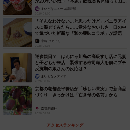
が20万いいね→「本家」総院長も体張って31万
「私は『絶対！白飯派！』なので（笑）、インスタにアッ
いいね
まいどなニュース調査部
プするおにぎりは食べたことないんですよ」
2026.08.05
「そんなわけない…と思ったけど」バニラアイ
スに混ぜてみたら……意外なおいしさ 口の中
で気づいた斬新な「和の薬味コラボ」が話題
中将 タカノリ
2026.08.05
逆参観日？ はんにゃ川島の高級すし店に元妻
と子どもが来店 緊張する寿司職人を前にプチ
反抗期の娘さんの反応は？
まいどなメディア
2026.08.02
京都の老舗金平糖店が「珍しい果実」で新商品
づくり きっかけは「亡き母の名前」から
京都新聞社
2026.08.02
アクセスランキング