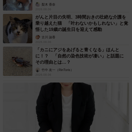
パンに流す
梨木 香奈
（２）流し入れた卵の表面に極薄に切ったなるとを並べる
2026.08.06
がんと片目の失明、3時間おきの壮絶な介護を
（３）ふたをして卵に火が通ったらOK
乗り越えた猫 「叶わないかもしれない」と覚
（４）ラップに卵を置き（なると側を下に）、その上にチ
悟した19歳の誕生日を迎えて感動
キンライスを載せる
古川 諭香
（５）ラップを包み、形を整え、キュッと絞る。冷めるの
2026.08.06
「カニにアジをあげると青くなる」ほんと
を待ち、ラップを外したら完成
に！？ 「自然の染色技術が凄い」と話題に
その理由とは…？
▽
masaさんのインスタグラム（＠masa3192173）
竹中 友一（RinToris）
2026.08.06