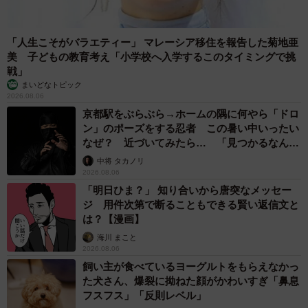
「人生こそがバラエティー」 マレーシア移住を報告した菊地亜
美 子どもの教育考え「小学校へ入学するこのタイミングで挑
5/6
戦」
まいどなトピック
「梅・炒り卵・塩もみキュウリ・ごま・酢めし」（masaさん＠
2026.08.06
masa3192173提供）
京都駅をぶらぶら→ホームの隅に何やら「ドロ
ン」のポーズをする忍者 この暑い中いったい
「なるとオムライス」の作り方
なぜ？ 近づいてみたら… 「見つかるなんて
未熟」
ずらりと並ぶおにぎりの中でも、ひときわ目立つ「なる
中将 タカノリ
2026.08.06
とオムライス」の作り方を教えてもらいました。
「明日ひま？」 知り合いから唐突なメッセー
ジ 用件次第で断ることもできる賢い返信文と
は？【漫画】
海川 まこと
2026.08.06
飼い主が食べているヨーグルトをもらえなかっ
た犬さん、爆裂に拗ねた顔がかわいすぎ「鼻息
フスフス」「反則レベル」