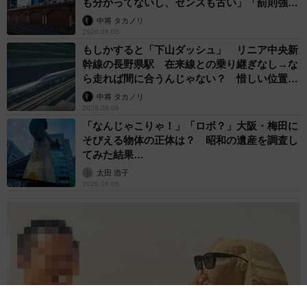
も分かってないし、センスも古い」「罰則強化
して」
中将 タカノリ
2026.08.06
もしかすると「下山ダッシュ」 リニア中央新
幹線の長野県駅 在来線との乗り継ぎなし→な
ら走れば間に合うんじゃない？ 惜しい位置関
係が反響
中将 タカノリ
2026.08.06
「なんじゃこりゃ！」「ロボ？」大阪・梅田に
そびえる物体の正体は？ 昭和の遺産を調査し
てみた結果…
太田 浩子
2026.08.06