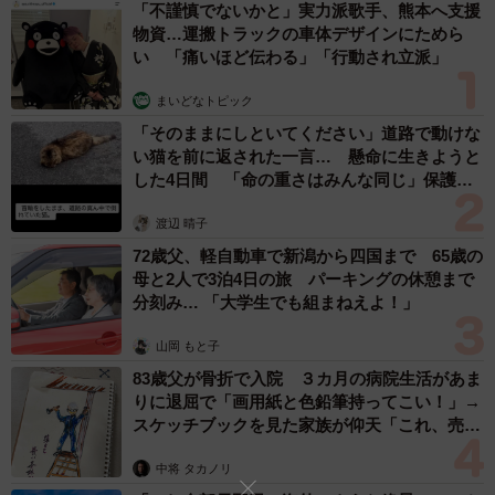
「不謹慎でないかと」実力派歌手、熊本へ支援
物資…運搬トラックの車体デザインにためら
3/6
い 「痛いほど伝わる」「行動され立派」
「梅・ゆかり・ごま」 （masaさん＠masa3192173提供）
まいどなトピック
──食べたことがないのにお気に入りの具を聞くのも変です
「そのままにしといてください」道路で動けな
い猫を前に返された一言… 懸命に生きようと
が…ありますか。
した4日間 「命の重さはみんな同じ」保護団
体代表の訴え
「見た目で好きなものになりますが、自分で『映えたな』
渡辺 晴子
と思ったのは、筋子＋菜めしのもと、しば漬け＋野沢菜＋
72歳父、軽自動車で新潟から四国まで 65歳の
母と2人で3泊4日の旅 パーキングの休憩まで
しらす、おかか昆布＋大根の葉＋ごま、でしょうか。ふり
分刻み… 「大学生でも組まねえよ！」
かけ類を使ったものも好きです。合わせる具材によってい
ろいろと出来るので使う回数が多いと思います。最近は思
山岡 もと子
いもしないようなふりかけがたくさん出てるので、買い物
83歳父が骨折で入院 ３カ月の病院生活があま
りに退屈で「画用紙と色鉛筆持ってこい！」→
に行くと必ずチェックします」
スケッチブックを見た家族が仰天「これ、売れ
ますよ…」
中将 タカノリ