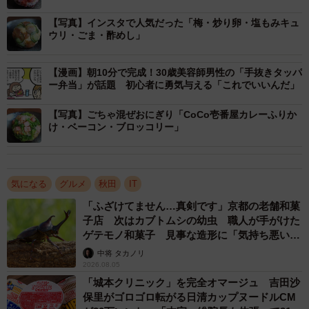
握るのは「3分もかからずあっという間です」
【写真】インスタで人気だった「梅・炒り卵・塩もみキュ
ウリ・ごま・酢めし」
──おにぎりを握っているのはどなたですか。
【漫画】朝10分で完成！30歳美容師男性の「手抜きタッパ
「私が握ってます。朝炊いたご飯で､夫の朝ごはんと弁当の
ー弁当」が話題 初心者に勇気与える「これでいいんだ」
残りで作ってます」
【写真】ごちゃ混ぜおにぎり「CoCo壱番屋カレーふりか
け・ベーコン・ブロッコリー」
──1日に作るおにぎりの数は。
「1日1個です。3分もかからずの、あっという間です」
気になる
グルメ
秋田
IT
「ふざけてません…真剣です」京都の老舗和菓
──1個？
子店 次はカブトムシの幼虫 職人が手がけた
ゲテモノ和菓子 見事な造形に「気持ち悪いく
「夫が晩酌の時にパクっと…です」
らいリアル」
中将 タカノリ
2026.08.05
──旦那さまの晩酌用でしたか。
「城本クリニック」を完全オマージュ 吉田沙
保里がゴロゴロ転がる日清カップヌードルCM