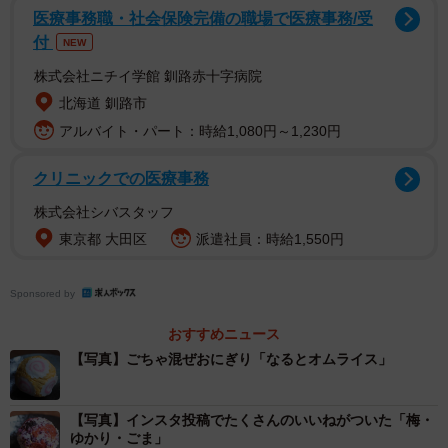
医療事務職・社会保険完備の職場で医療事務/受
付
NEW
株式会社ニチイ学館 釧路赤十字病院
北海道 釧路市
アルバイト・パート：時給1,080円～1,230円
クリニックでの医療事務
株式会社シバスタッフ
東京都 大田区
派遣社員：時給1,550円
Sponsored by
おすすめニュース
【写真】ごちゃ混ぜおにぎり「なるとオムライス」
2/6
ずらりと並ぶ丸いおにぎり（masaさんインスタグラムのスクリーンショ
【写真】インスタ投稿でたくさんのいいねがついた「梅・
ット）
ゆかり・ごま」