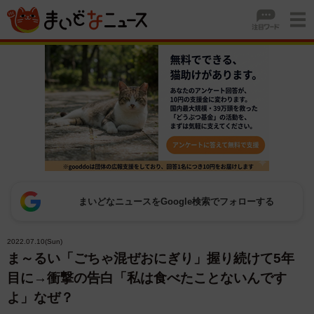
まいどなニュースをGoogle検索でフォローする
2022.07.10(Sun)
ま～るい「ごちゃ混ぜおにぎり」握り続けて5年
目に→衝撃の告白「私は食べたことないんです
よ」なぜ？