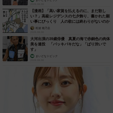
「『映え』といっても、具材いろいろ、盛り盛りはなしで
2026.08.06
【漫画】「高い家賃を払えるのに、まだ欲し
す。（モットーは）『なるべく普通のおにぎりを』なの
い？」高級レジデンスの七夕飾り、書かれた願
で、見てくれている皆さまには面白味がないかもですね。
い事にびっくり 人の欲には終わりがないのか
時々、おもしろ系や顔おにぎりを作るのが息抜きです」
松波 穂乃圭
2026.08.06
大河出演の39歳俳優 真夏の海で赤銅色の肉体
美を連投 「バッキバキだな」「ばり渋いで
す」
まいどなトピック
2026.08.06