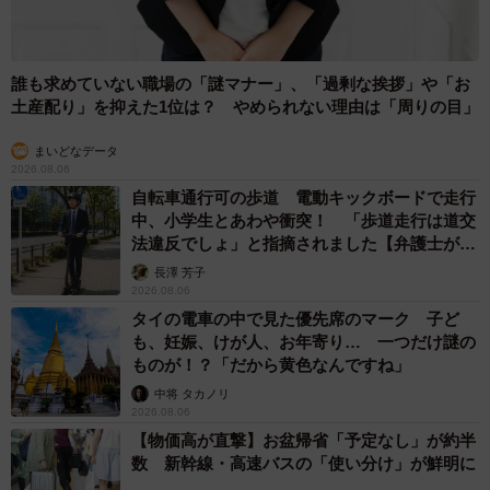
誰も求めていない職場の「謎マナー」、「過剰な挨拶」や「お
土産配り」を抑えた1位は？ やめられない理由は「周りの目」
まいどなデータ
2026.08.06
自転車通行可の歩道 電動キックボードで走行
中、小学生とあわや衝突！ 「歩道走行は道交
法違反でしょ」と指摘されました【弁護士が解
説】
長澤 芳子
2026.08.06
タイの電車の中で見た優先席のマーク 子ど
も、妊娠、けが人、お年寄り… 一つだけ謎の
ものが！？「だから黄色なんですね」
中将 タカノリ
2026.08.06
【物価高が直撃】お盆帰省「予定なし」が約半
数 新幹線・高速バスの「使い分け」が鮮明に