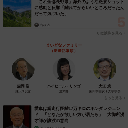
「これ全部長野県」海外のような絶景ショット
に感動と反響「離れてからいいところだったん
だって気づいた」
行橋 友
６位以降を見る
まいどなファミリー
（新着記事順）
森岡 浩
ハイヒール・リンゴ
大江 篤
姓氏研究家
漫才師
園田学園女子大学学長
もっと見る
4/6
愛車は総走行距離17万キロのホンダレジェン
「CoCo壱番屋カレーふりかけ・ベーコン・ブロッコリー」（masaさん＠
ド 「どなたか欲しい方が居たら」 大御所漫
masa3192173提供）
才師が譲渡の意向
まいどなトピック