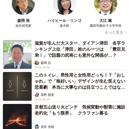
の思いは？
森岡 浩
ハイヒール・リンゴ
大江 篤
器の数が足りず一度に20程度しか補充できなくなったた
姓氏研究家
漫才師
園田学園女子大学学長
め、補充が間に合わなかったり、回数でカバーしなければ
もっと見る
いけなくなりました。また、うどんがすぐに売り切れてし
滋賀が生んだ大スター、ダイアン津田 名字ラ
まうので、せっかく来ていただいたお客さまに残念な思い
ンキング上位「津田」姓のルーツは 「豊臣兄
をさせてしまいました。
弟！」で話題の武将にも意外な関係が…？
森岡 浩
2026.08.09
このトイレ、男性用と女性用どっち！？「おし
ゃれ」で「格好いい」デザインが生む笑えない
悲喜劇 本当に大事なのは目立つことではな
く…
高野 朋美
2026.08.09
京都五山送り火ピンチ 気候変動や獣害に施設
老朽化「もう限界」 クラファン募る
浅井 佳穂