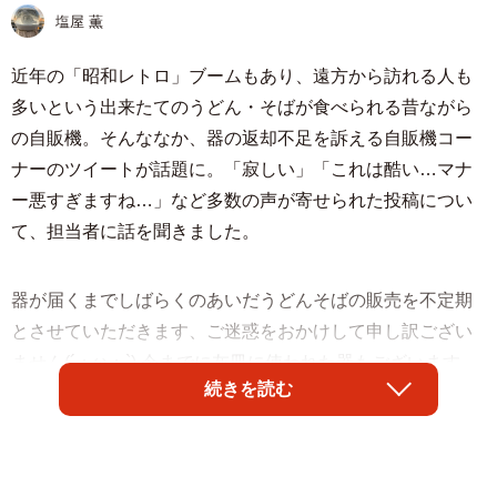
塩屋 薫
近年の「昭和レトロ」ブームもあり、遠方から訪れる人も
多いという出来たてのうどん・そばが食べられる昔ながら
の自販機。そんななか、器の返却不足を訴える自販機コー
ナーのツイートが話題に。「寂しい」「これは酷い…マナ
ー悪すぎますね…」など多数の声が寄せられた投稿につい
て、担当者に話を聞きました。
器が届くまでしばらくのあいだうどんそばの販売を不定期
とさせていただきます、ご迷惑をおかけして申し訳ござい
ません(´；ω；`) 今までに灰皿に使われた器もございます、
続きを読む
破棄です、こちらの方が効きました。
pic.twitter.com/V2ljnuxR0s
— なかよし自販機コーナー (@zihancorner)
June 4, 2022