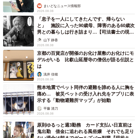
くの方に来ていただいております。
まいどなニュース情報部
2026.08.08
――改めまして、この場所をどう利用されたいかなどメッ
「息子を一人にしてきたんです、帰らない
と」 施設に入った90歳母、障害のある60歳次
セージをお願いします。
男との暮らしは行き詰まり…【司法書士の現場
から】
山下 静香
やはりみなさんなかよしで、私どもも一緒に楽しみたい、
2026.08.08
名所を作っていきたいと思います。そのためにはセルフ要
京都の百貨店が開催のお化け屋敷のお化けにモ
デルがいる 比叡山延暦寺の僧侶が語る伝説と
素が多いこの場所は、お客さまのご協力が不可欠です。ど
は
うかあたたかい目で見守ってやって下さい。人類は麺類！
浅井 佳穂
2026.08.08
熊本地震でペット同伴の避難を諦める人に胸を
痛め… 被災ペットの受け入れ先をアプリに表
示する「動物避難所マップ」が始動
平藤 清刀
2026.08.08
原則ゆるっと週3勤務 カード支払い日直前は
鬼出勤 借金に追われる風俗嬢 それでも足り
ない場合は朝までガールズバー副業【現役キャ