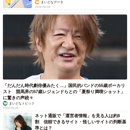
まいどなデータ
2026.08.08
こういった店舗を持ちたいと思ったのは約20年前で、その
時は誰も見向きをしませんでしたが、ここ3〜4年前から急
にブームのようなものが到来したかと。約3年前に3台ほど
の自販機とゲーム機のある小さなお店を経営していました
が、今回は入手しにくいうどんなどの自販機をそろえるこ
とができ、移転しほぼ新規参入状態で始めました。お客さ
まの数を見ると反響を大きく感じております。
――人気なのは、うどん・そばの自販機ですか？
「だんだん時代劇俳優みたく…」国民的バンドの55歳ボーカリ
まだ始まって2カ月ほどですが、5月は2530杯以上出た計算
スト 競馬界の57歳レジェンドらとの「夏祭り満喫ショット」
に驚きの声続々
になっています。ハンバーガー、トースト、うどんあたり
まいどなトピック
が同じくらいの1番人気ですね。土日祝日は特にお客さまが
2026.08.08
ネット通販で「運営者情報」を見る人は約8
多く、人員が増えるまでとても間に合わない状態です。平
割 信頼できるサイト・怪しいサイトの判断基
日は一気に1/4程度に落ち着きますが、それでも想定より多
準とは？