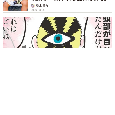
■「なかよし自販機コーナー」Twitter
「尊…」
梨木 香奈
https://twitter.com/zihancorner
2026.08.08
何かと人に舐められた黒髪時代 30代後半で金髪デビューした
ら…人生が激変！【漫画】
海川 まこと
2026.08.08
夫はマイファスHiro、義父母も義兄も超有名歌
手の28歳モデル兼俳優が第1子出産を報告「母