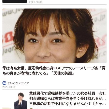
2026.08.09
4/6
アイスクリームやトーストなど、さまざまな自販機がそろう(「なかよし
自販機コーナー」Twitterより)
――今後の対応はどうなされるのでしょうか？費用も気に
なりますが。
このままではお客さまにご迷惑をおかけするので、器を補
母は有名女優、慶応幼稚舎出身CBCアナのノースリーブ姿「育
充せねばと1000個注文しました。取り扱いのお店が少な
ちの良さが表情に表れてる」「天使の笑顔」
く、探すのには苦労しました。また受注生産品なので日数
もかかってしまい…値段は1000個からの生産で1個158円で
まいどなメディア
2026.08.09
す。
業績悪化で退職勧奨を受けた30代会社員 会社
都合退職ならば失業手当を早く受け取れるが…
◇ ◇
再就職の活動で不利になりませんか？【キャリ
アカウンセラーが解説】