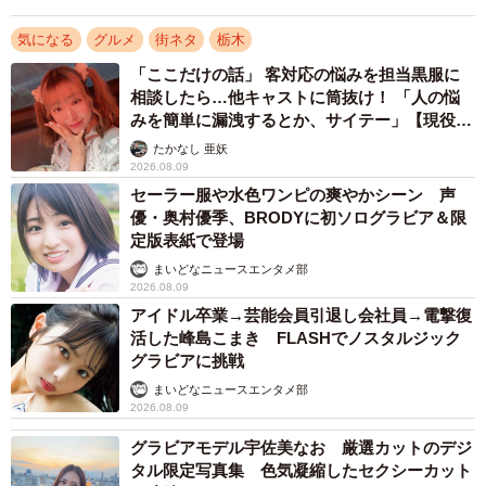
リプライには「素敵な場所を大事にしてくれない人が居る
気になる
グルメ
街ネタ
栃木
のは悲しいことです…運営、管理大変だと思いますが頑張
「ここだけの話」 客対応の悩みを担当黒服に
って下さい！」「今では見かけない自動販売機なので大変
相談したら…他キャストに筒抜け！ 「人の悩
貴重な存在ですね。1日でも長く稼働することを切に願って
みを簡単に漏洩するとか、サイテー」【現役キ
ャストに取材】
ます」と応援したり、「あに、やってんのさ～。さらに愛
たかなし 亜妖
2026.08.09
煙家の肩身がさらに狭くなる残念な人だな～」と苦言する
セーラー服や水色ワンピの爽やかシーン 声
人も。
優・奥村優季、BRODYに初ソログラビア＆限
定版表紙で登場
まいどなニュースエンタメ部
2026.08.09
アイドル卒業→芸能会員引退し会社員→電撃復
活した峰島こまき FLASHでノスタルジック
グラビアに挑戦
まいどなニュースエンタメ部
2026.08.09
グラビアモデル宇佐美なお 厳選カットのデジ
タル限定写真集 色気凝縮したセクシーカット