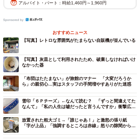
アルバイト・パート：時給1,460円～1,960円
Sponsored by
おすすめニュース
【写真】レトロな雰囲気がたまらない自販機が並んでいる
【写真】灰皿として利用されたため、破棄しなければいけ
なかった器
「布団はたたまない」が旅館のマナー 「大変だろうか
ら」の親切心…実はスタッフの手間増やすありがた迷惑
雪印「６Ｐチーズ」←なんて読む？ 「ずっと間違えてた
なんて」「私の人生は嘘だったと言うんですか」衝撃広が
る
2/6
放置された粗大ゴミ→「誰じゃあ！」と激怒の張り紙
「字が上品」「強調するところは赤線」怒りの隙間からあ
灰皿にされてしまった自販機の器(「なかよし自販機コーナー」Twitterよ
ふれ出る丁寧さが話題に
り)