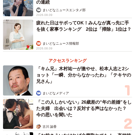
の連続
まいどなニュースエンタメ部
3/6
2026.08.09
疲れた日はサボってOK！みんなが真っ先に手
盗難について記された、実際の張り紙(「なかよし自販機コーナー」
を抜く家事ランキング 2位は「掃除」1位は？
Twitterより)
まいどなニュース情報部
なかには、「器に、再利用する内容のステッカー貼るな
2026.08.09
り、書き込みなり、するしかないか」「貼り紙追加しまし
アクセスランキング
ょう。器は再利用しているので灰皿代わりにしないで下さ
「キム兄」木村祐一が激やせ、松本人志と2シ
いと…」と提案してくれる人もいました。
ョット「一瞬、分からなかったわ」「テキヤの
兄さん」
「お客さまに残念な思いを…」と器1000個を注文
まいどなメディア
投稿したのは、「なかよし自販機コーナー」さん
「この人しかいない」26歳差の“年の差婚”をし
（@zihancorner）。こちらのレトロ自販機があるのは栃木
た夫婦 出会いは？反対する声はなかった？
県那珂川町です。「 娯楽が少ない所なので、子供の思い出
今の思いを聞いた
作りとして活用してもらえれば。雰囲気好きな大人の方も
古川 諭香
大歓迎」との思いで、今年の4月28日に移転開業し、現在