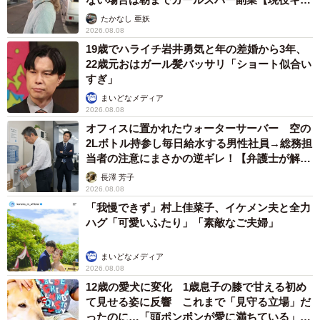
ストに取材】
たかなし 亜妖
2026.08.08
19歳でハライチ岩井勇気と年の差婚から3年、
22歳元おはガール髪バッサリ「ショート似合い
6/6
すぎ」
まいどなメディア
4月下旬に移転開業。新たな名所に！？(「なかよし自販機コーナー」
2026.08.08
Twitterより)
オフィスに置かれたウォーターサーバー 空の
2Lボトル持参し毎日給水する男性社員→総務担
◇ ◇
当者の注意にまさかの逆ギレ！【弁護士が解
説】
長澤 芳子
「なかよし自販機コーナー」では、時期によりお客さんへ
2026.08.08
「我慢できず」村上佳菜子、イケメン夫と全力
のおすそ分けとしてタケノコや甘酒が置かれたり、子猫の
ハグ「可愛いふたり」「素敵なご夫婦」
里親募集のツイートなども見られ、まさに名のとおりフレ
ンドリーな雰囲気が感じられます。個々の協力があれば、
まいどなメディア
2026.08.08
訪れた人がさらに楽しめる新たな名所として成長しそうで
12歳の愛犬に変化 1歳息子の膝で甘える初め
す。
て見せる姿に反響 これまで「見守る立場」だ
ったのに…「頭ポンポンが愛に満ちている」