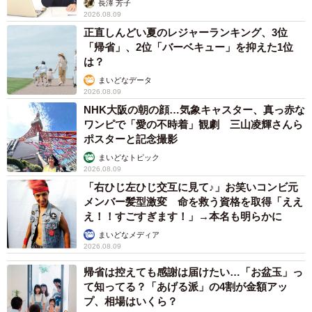
長澤 芳子
2026.08.09
その後（6月10日）器が無事補充されたことをTwitterで報告
正直しんどい夏のレジャーランキング、3位
し、「器の数だけお客さんの美味しい笑顔があると良いで
「帰省」、2位「バーベキュー」を抑えた1位
すね」など喜びの声が寄せられ、早速補充したうどんは売
は？
り切れるほど好評だったとのこと。
まいどなデータ
2026.08.09
NHK大阪の朝の顔…気象キャスター、真っ赤な
また今後、注意喚起を強化するのか伺ったところ、「特に
ワンピで「愛の不時着」観劇 三山凌輝さんら
何もしません。景観を損なうくらいに大きく書かないと読
ポスターと記念撮影
まない人は読んではくれませんので...。自販機うどん販売は
まいどなトピック
2026.08.09
昔から器の問題があった経緯から今は使い捨ての器を採用
「右ひじ左ひじ交互に見て♪」お笑いコンビ元
するところが多くなってしまいました。ただ自分らのとこ
メンバー髪型激変 命を救う資格を取得「ええ
ろは雰囲気を壊したくないので昔ながらの器でいきたいと
え！！すごすぎます！」→本名も明らかに
思っています。対策として前回のようにならないようにも
まいどなメディア
2026.08.09
っとかなり早めに器の追加注文をすることぐらいです」と
明るく答えてくれました。
帰省は控えても感謝は届けたい…「お盆玉」っ
て知ってる？「あげる派」の4割が金額アッ
プ、相場はいくら？
レトロ自販機ブームで、2500杯以上売れた月も