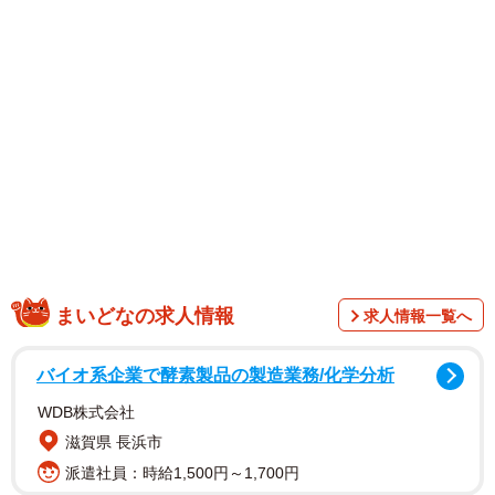
6月4日の投稿では「器が届くまでしばらくのあいだうどん
そばの販売を不定期とさせていただきます、ご迷惑をおか
けして申し訳ございません。今までに灰皿に使われた器も
ございます、破棄です、こちらの方が効きました」と書か
れ、「ごめんね」の自販機張り紙や煙草の吸い殻が入った
皿の写真も…。
まいどなの求人情報
求人情報一覧へ
バイオ系企業で酵素製品の製造業務/化学分析
WDB株式会社
滋賀県 長浜市
派遣社員：時給1,500円～1,700円