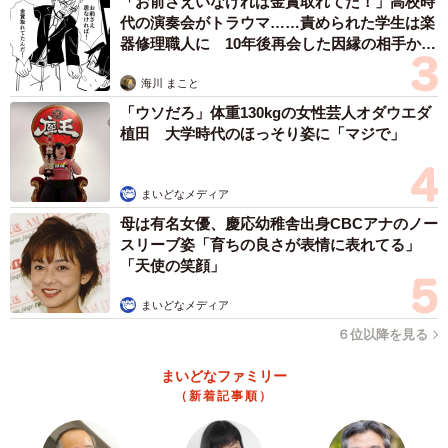
「お前さえいなければ金賞取れてた！」高校時
14種類もの自販機があるそう。担当の手塚純一さんに話を
代の演奏会がトラウマ……責められた学生は楽
聞きました。
器修理職人に 10年後再会した因縁の相手から
思わぬ申し出【漫画】
海川 まこと
――このうどん・そば自販機は仕込み・補充など手作業で
「ウソだろ」体重130kgの女性芸人オダウエダ
されているそうですが、器は再利用なのですね？
植田 大学時代のほっそり姿に「マジで」
はい、使い捨てではなくポリプロピレン製（PP）の物を洗
まいどなメディア
って、再利用しております。
母は有名女優、慶応幼稚舎出身CBCアナのノー
スリーブ姿「育ちの良さが表情に表れてる」
――これまでどれぐらい未返却や再利用できないものがあ
「天使の笑顔」
りましたか？
まいどなメディア
灰皿にされた事は1回ですが、3個に焦げ目をつけられたの
６位以降を見る
で3個破棄、盗難または再利用と知らず勘違いで持って行か
まいどなファミリー
れた物は40〜50個です。
（新着記事順）
――かなりの数ですね。改めまして、今回の投稿について