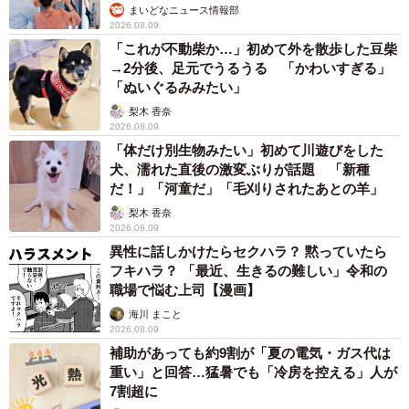
まいどなニュース情報部
2026.08.09
「これが不動柴か…」初めて外を散歩した豆柴
→2分後、足元でうるうる 「かわいすぎる」
「ぬいぐるみみたい」
梨木 香奈
2026.08.09
「体だけ別生物みたい」初めて川遊びをした
犬、濡れた直後の激変ぶりが話題 「新種
だ！」「河童だ」「毛刈りされたあとの羊」
梨木 香奈
2026.08.09
異性に話しかけたらセクハラ？ 黙っていたら
フキハラ？ 「最近、生きるの難しい」令和の
職場で悩む上司【漫画】
5/6
海川 まこと
2026.08.09
新たに届いた自販機の器(「なかよし自販機コーナー」Twitterより)
補助があっても約9割が「夏の電気・ガス代は
重い」と回答…猛暑でも「冷房を控える」人が
――年々、このような自販機の人気は高まっていると感じ
7割超に
ますか？