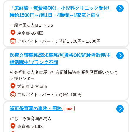
「未経験・無資格OK!」小児科クリニック受付/
1/6
時給1500円～/週1日・4時間～!/家庭と両立
一般社団法人METKIDS
器不足で不定期販売になり「ごめんね」の張り紙が…(「なかよし自販機
コーナー」Twitterより)
東京都 板橋区
アルバイト・パート：時給1,500円～1,600円
医療介護事務/請求事務/無資格OK/経験者歓迎/主
婦活躍中/ブランク不問
社会福祉法人名古屋市社会福祉協議会 昭和区西部いきいき
支援センター
愛知県 名古屋市
アルバイト・パート：時給1,160円
認可保育園の事務・用務
NEW
にじいろ保育園西馬込
東京都 大田区