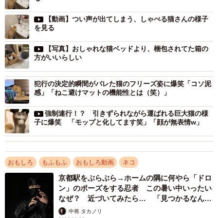
【動画】つい声が出てしまう、しゃべる猫さんの様子
を見る
【写真】おしゃれな猫ベッドより、梱包されてた箱の
方がいいらしい
犯行の決定的瞬間がバレた猫のフリーズ姿に爆笑「コソ泥
感」「ねこ避けマットの機能性とは（笑）」
強制連行！？ 引きずられながら運ばれる巨大猫の様
子に爆笑 「モップと化してます笑」「顔が無表情w」
1/8
「『朝起きたらワクチン副反応で猫になってたので会社休みます。』に
どうぞ使って下さい」と、Twitter上に投稿した「ネコランド」さんの写真
おもしろ
もふもふ
おもしろ動画
ネコ
が話題に（提供写真）
京都駅をぶらぶら→ホームの隅に何やら「ドロ
ン」のポーズをする忍者 この暑い中いったい
写真の猫はラガマフィンの「エマちゃん」 洗面
なぜ？ 近づいてみたら… 「見つかるなんて
所で何してた？
未熟」
中将 タカノリ