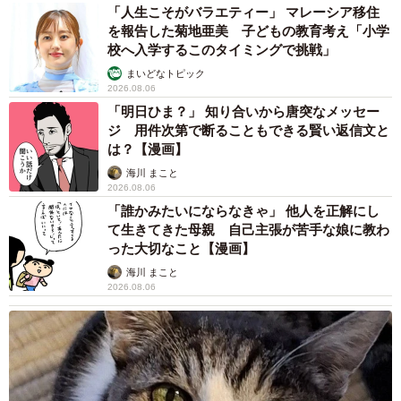
「人生こそがバラエティー」 マレーシア移住
ネコランドさんのおうちには、エマちゃんとノルウェージ
を報告した菊地亜美 子どもの教育考え「小学
ャンフォレストキャットのレイくん（雄・2歳9カ月）がい
校へ入学するこのタイミングで挑戦」
ます。最近YouTubeに投稿したという、2匹が初めてメトロ
まいどなトピック
2026.08.06
ノームを見たときの反応も面白くて可愛いですね。
「明日ひま？」 知り合いから唐突なメッセー
ジ 用件次第で断ることもできる賢い返信文と
は？【漫画】
海川 まこと
2026.08.06
「誰かみたいにならなきゃ」 他人を正解にし
て生きてきた母親 自己主張が苦手な娘に教わ
った大切なこと【漫画】
海川 まこと
2026.08.06