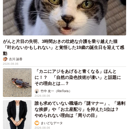
がんと片目の失明、3時間おきの壮絶な介護を乗り越えた猫
「叶わないかもしれない」と覚悟した19歳の誕生日を迎えて感
動
古川 諭香
2026.08.06
「カニにアジをあげると青くなる」ほんと
に！？ 「自然の染色技術が凄い」と話題に
その理由とは…？
竹中 友一（RinToris）
2026.08.06
誰も求めていない職場の「謎マナー」、「過剰
な挨拶」や「お土産配り」を抑えた1位は？
やめられない理由は「周りの目」
まいどなデータ
2026.08.06