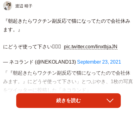
渡辺 晴子
『朝起きたらワクチン副反応で猫になってたので会社休み
ます。』
にどうぞ使って下さい💁‍♂️✨
pic.twitter.com/IinxtbjaJN
— ネコランド (@NEKOLAND13)
September 23, 2021
「『朝起きたらワクチン副反応で猫になってたので会社休
みます。』にどうぞ使って下さい」とつぶやき、1枚の写真
をツイッターに投稿した「ネコランド」
（@NEKOLAND13）さん。そこに写っていたのは、洗面台
続きを読む
にたたずむ猫の後ろ姿！ 「猫になってた」ということです
が…そんな衝撃？の写真に注目が集まり、「使います」と
新型コロナウイルスワクチンの接種を控えた人などからた
くさんのコメントが寄せられました。