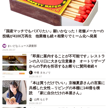
「国産マッチでもバズりたい」願いかなった！老舗メーカーの
投稿が4100万再生 他業種も続々相乗りでミーム化へ発展
まいどなニュース調査部
3/8
2026.08.07
「即座に案内することが不可能です」レストラ
猫になっても、リモートワークならバレかも（提供写真）
ンの入り口に大きな注意書き オートリザーブ
からの予約を拒否するお断りに賛同者続々
――ネコランドさんもワクチン接種の際には、このお写真
中将 タカノリ
を？
2026.08.07
「本は買うだけでいい」京極夏彦さんの言葉に
ネコランドさん「私も先日1回目を打ちましたので、次は2
共感した女性→リビングの本棚に140冊を積
読 「家に自分だけの本屋さん」
回目の接種です。冗談が通じる取り引き先でしたら、写真
山岡 もと子
を使ってみようと思ってます（笑）」
2026.08.07