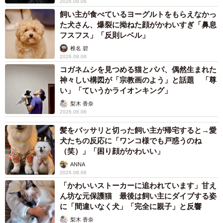
2026.08.06
――「猫になってた」ということなのですが･･･こちらの猫
飼い主が食べているヨーグルトをもらえなかっ
ちゃんは？
た犬さん、爆裂に拗ねた顔がかわいすぎ「鼻息
フスフス」「反則レベル」
ネコランドさん「我が家の猫、ラガマフィンのエマちゃん
椎名 碧
2026.08.06
です。1歳7カ月の女の子です」
コガネムシを見つめる猫とパパ、偶然生まれた
神々しい構図が「宗教画のよう」と話題 「尊
――ネコランドさんちの愛猫、エマちゃんでしたか！ 今
い」「ていうかライオンキング」
回のような投稿をしようと思った理由は。
梨木 香奈
2026.08.06
ネコランドさん「コロナ禍で大変な思いをして疲れてる方
髪をバッサリと切った飼い主が帰宅すると→愛
たちに、少しでも笑顔になってもらおうと思ってツイート
犬たちの反応に「ワンコ様でも戸惑うのね
（笑）」「困り顔がかわいい」
したんです。冗談なのですが（苦笑）」
ANNA
2026.08.06
――昨年から続くコロナ禍。少しでも明るい気持ちになっ
「かわいいストーカーに追われています」甘え
てもらうと投稿されたのですね。そこで「ワクチン接種の
ん坊な元保護猫 最後は飼い主にダイブする姿
に「間違いなく犬」「完全に親子」と反響
副反応で猫になった」とエマちゃんのお写真を？
梨木 香奈