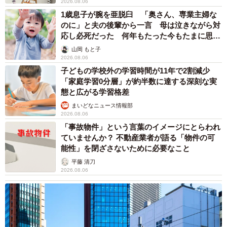
2026.08.06
1歳息子が腕を亜脱臼 「奥さん、専業主婦な
のに」と夫の後輩から一言 母は泣きながら対
応し必死だった 何年もたった今もたまに思い
出し…
山岡 もと子
2026.08.06
子どもの学校外の学習時間が11年で2割減少
「家庭学習0分層」が約半数に達する深刻な実
態と広がる学習格差
まいどなニュース情報部
2026.08.06
「事故物件」という言葉のイメージにとらわれ
ていませんか？ 不動産業者が語る「物件の可
能性」を閉ざさないために必要なこと
平藤 清刀
2026.08.06