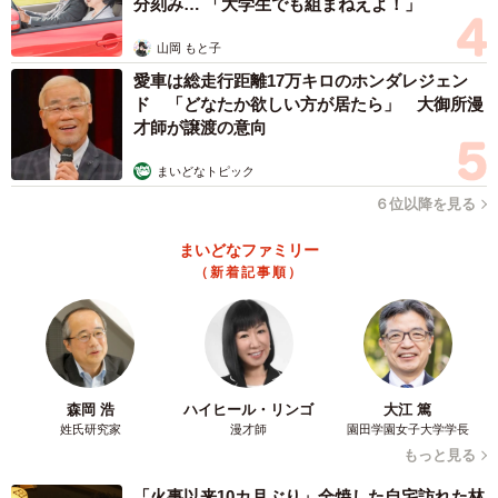
分刻み… 「大学生でも組まねえよ！」
山岡 もと子
愛車は総走行距離17万キロのホンダレジェン
2/8
ド 「どなたか欲しい方が居たら」 大御所漫
「猫になった！？」証拠写真にいかが？（提供写真）
才師が譲渡の意向
まいどなトピック
――なるほど。エマちゃんが蛇口から水が落ちているのを
６位以降を見る
じっと見ているところをパチリ。どこか哀愁を感じさせる
後ろ姿…まるで「猫になってしまった」と放心状態になっ
まいどなファミリー
ているような雰囲気も漂っています（笑）。撮影後、エマ
（新着記事順）
ちゃんはどうなったのでしょう。
ネコランドさん「私が『歯を磨きたいんですけど、、、』
と言ったら、渋々リビングに行ってしまいました（笑）」
森岡 浩
ハイヒール・リンゴ
大江 篤
姓氏研究家
漫才師
園田学園女子大学学長
――投稿写真には「早速使います」「使わせていただきま
もっと見る
す」と、ジョーク写真に乗っかるリプライも殺到しまし
「火事以来10カ月ぶり」全焼した自宅訪れた林