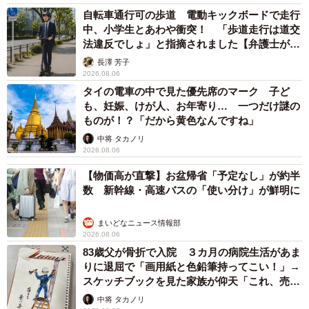
自転車通行可の歩道 電動キックボードで走行
中、小学生とあわや衝突！ 「歩道走行は道交
法違反でしょ」と指摘されました【弁護士が解
説】
長澤 芳子
2026.08.06
タイの電車の中で見た優先席のマーク 子ど
も、妊娠、けが人、お年寄り… 一つだけ謎の
ものが！？「だから黄色なんですね」
中将 タカノリ
2026.08.06
【物価高が直撃】お盆帰省「予定なし」が約半
数 新幹線・高速バスの「使い分け」が鮮明に
まいどなニュース情報部
2026.08.06
83歳父が骨折で入院 ３カ月の病院生活があま
りに退屈で「画用紙と色鉛筆持ってこい！」→
スケッチブックを見た家族が仰天「これ、売れ
ますよ…」
中将 タカノリ