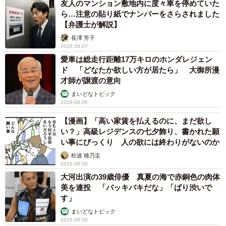
友人のマンション敷地内に度々車を停めていた
ネコランドさんによると、コロナワクチン接種はいろいろ
ら…注意の貼り紙でナンバーをさらされました
【弁護士が解説】
な事情で打てない方もおり、今回のツイートはワクチン接
長澤 芳子
種を推奨する投稿ではないとのこと。「少しでも猫の投稿
2026.08.07
を通じて癒してもらいたい」と話してくれました。
愛車は総走行距離17万キロのホンダレジェン
ド 「どなたか欲しい方が居たら」 大御所漫
◇ ◇
才師が譲渡の意向
まいどなトピック
2026.08.06
【漫画】「高い家賃を払えるのに、まだ欲し
い？」高級レジデンスの七夕飾り、書かれた願
い事にびっくり 人の欲には終わりがないのか
松波 穂乃圭
2026.08.06
大河出演の39歳俳優 真夏の海で赤銅色の肉体
美を連投 「バッキバキだな」「ばり渋いで
す」
まいどなトピック
2026.08.06