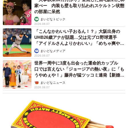
た。
家ぺー 内装も壁も取り払われスケルトン状態
の部屋に呆然
ネコランドさん「さすがに実際使用した猛者は今のところ
まいどなトピック
2026.08.07
現れていませんが…（苦笑）冗談で投稿したものがここま
「こんなかわいい子おるん！？」大阪出身の
で反響あるとは思っていませんでした。ワクチン接種を希
UHB26歳アナが話題…父は元プロ野球選手
望して受けられる方の中には腕が痛くなったり、発熱した
「アイドルさんよりかわいい」「めちゃ爽や
か」
りと副反応がつらい人もいらっしゃいますので、ツイート
まいどなメディア
2026.08.07
を見て少しでも心を和らげていただければ」
世界一周中に3度も出会った運命的カップル
口では言えない「ジョージアの熱い夜」に「も
うやめぇや！」藤井が猛ツッコミ連発【新婚さ
ん】
まいどなニュース
2026.08.07