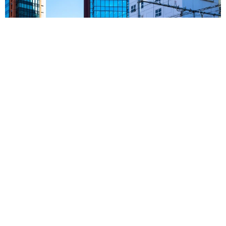
東京・千代田区の中央線高架に心ない落書き 歴史ある昌平橋
架道橋の被害に怒りの声 「何も分かってないし、センスも古
い」「罰則強化して」
中将 タカノリ
2026.08.06
もしかすると「下山ダッシュ」 リニア中央新
幹線の長野県駅 在来線との乗り継ぎなし→な
ら走れば間に合うんじゃない？ 惜しい位置関
係が反響
中将 タカノリ
2026.08.06
「なんじゃこりゃ！」「ロボ？」大阪・梅田に
そびえる物体の正体は？ 昭和の遺産を調査し
てみた結果…
太田 浩子