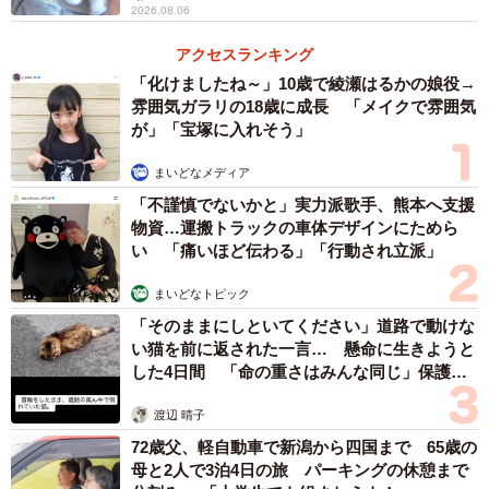
2026.08.06
ネコランドさん「はい。エマは洗面所で水の滴る様子を見
ていたのだと思います。猫は水の音や流れる様子を眺める
アクセスランキング
「化けましたね～」10歳で綾瀬はるかの娘役→
のが好きなようですから」
雰囲気ガラリの18歳に成長 「メイクで雰囲気
が」「宝塚に入れそう」
まいどなメディア
「不謹慎でないかと」実力派歌手、熊本へ支援
物資…運搬トラックの車体デザインにためら
い 「痛いほど伝わる」「行動され立派」
まいどなトピック
「そのままにしといてください」道路で動けな
い猫を前に返された一言… 懸命に生きようと
した4日間 「命の重さはみんな同じ」保護団
体代表の訴え
渡辺 晴子
72歳父、軽自動車で新潟から四国まで 65歳の
母と2人で3泊4日の旅 パーキングの休憩まで