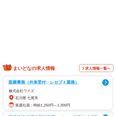
「今週末2回目で数日動けないと思うので使わせていただき
ます」
「2回終わってますが、3回目がありそうなので使わせて頂
きます」
「良かった！仕事気兼ねなく休める！！」
「その手があったか」
「自分が上司なら『かわいがるから出勤しなさい』って言
っちゃいそう」
「これはいいね。猫の手も借りたいから来い、っていわれ
まいどなの求人情報
求人情報一覧へ
たりして･･･」
医療事務（外来受付・レセプト業務）
「鉄道関係にお勤めの人なら、逆に駅長に出世のチャンス
かも…」
株式会社ワイズ
石川県 七尾市
話題を集めたお写真の猫ちゃんはいったい“どなた”なのでし
派遣社員：時給1,250円～1,300円
ょう？ 投稿した「ネコランド」さんにお話を伺いまし