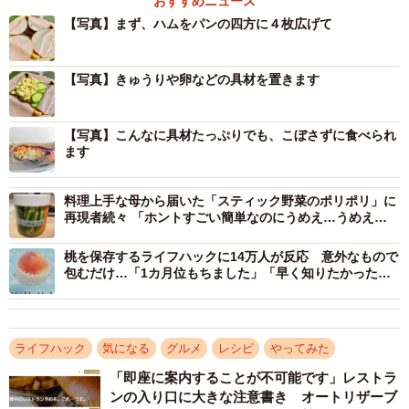
おすすめニュース
【写真】まず、ハムをパンの四方に４枚広げて
ツイート前日に、たまごサンドを食べたちょうちんあん
こうさん。そのときには、半分くらい具がこぼれてしまっ
【写真】きゅうりや卵などの具材を置きます
て悔しく思ったのだそう。そこで具が落ちる問題をなんと
かできないかと考えていたところ、この方法がひらめいた
【写真】こんなに具材たっぷりでも、こぼさずに食べられ
と話します。
ます
料理上手な母から届いた「スティック野菜のポリポリ」に
再現者続々 「ホントすごい簡単なのにうめえ…うめえ
よ…」
桃を保存するライフハックに14万人が反応 意外なもので
包むだけ…「1カ月位もちました」「早く知りたかったよ
ぉ」
ライフハック
気になる
グルメ
レシピ
やってみた
「即座に案内することが不可能です」レストラ
ンの入り口に大きな注意書き オートリザーブ