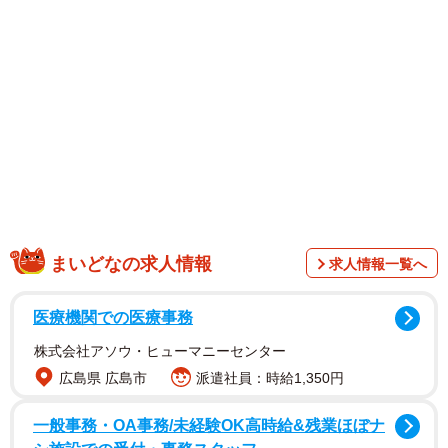
既出ネタかもしれないけど、自力で発見したとき革命だっ
た…」
まいどなの求人情報
求人情報一覧へ
医療機関での医療事務
株式会社アソウ・ヒューマニーセンター
1/5
広島県 広島市
派遣社員：時給1,350円
ハムの乗せ方がポイントです。卵を潰している間にパンが焦げちゃった
一般事務・OA事務/未経験OK高時給&残業ほぼナ
ことにはふれないでね（提供：ちょうちんあんこうさん）