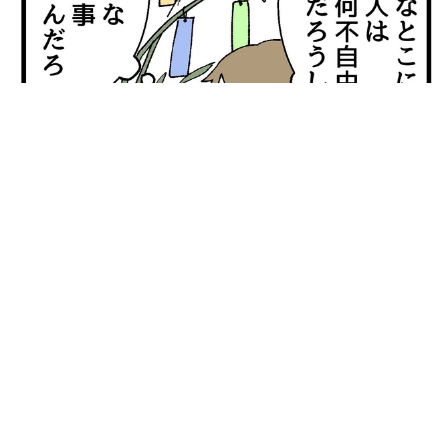
【漫画】「高い家賃を払えるのに、まだ欲しい？」高級レジデ
ンスの七夕飾り、書かれた願い事にびっくり 人の欲には終わ
りがないのか
松波 穂乃圭
2026.08.06
大河出演の39歳俳優 真夏の海で赤銅色の肉体
美を連投 「バッキバキだな」「ばり渋いで
す」
まいどなトピック
2026.08.06
「人生こそがバラエティー」 マレーシア移住
を報告した菊地亜美 子どもの教育考え「小学