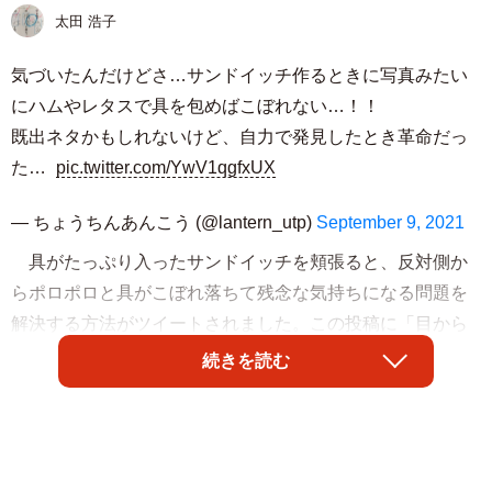
太田 浩子
気づいたんだけどさ…サンドイッチ作るときに写真みたい
にハムやレタスで具を包めばこぼれない…！！
既出ネタかもしれないけど、自力で発見したとき革命だっ
た…
pic.twitter.com/YwV1qgfxUX
— ちょうちんあんこう (@lantern_utp)
September 9, 2021
具がたっぷり入ったサンドイッチを頬張ると、反対側か
らポロポロと具がこぼれ落ちて残念な気持ちになる問題を
解決する方法がツイートされました。この投稿に「目から
鱗とはこの事よよよよよよよよよ」「これこそ真の『いい
続きを読む
ね』」と、１４万以上のいいねがついています。
「気づいたんだけどさ…サンドイッチ作るときに写真みた
いにハムやレタスで具を包めばこぼれない…！！