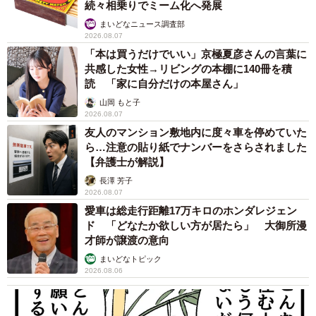
続々相乗りでミーム化へ発展
まいどなニュース調査部
2026.08.07
「本は買うだけでいい」京極夏彦さんの言葉に
共感した女性→リビングの本棚に140冊を積
読 「家に自分だけの本屋さん」
山岡 もと子
2026.08.07
友人のマンション敷地内に度々車を停めていた
ら…注意の貼り紙でナンバーをさらされました
【弁護士が解説】
長澤 芳子
2026.08.07
愛車は総走行距離17万キロのホンダレジェン
ド 「どなたか欲しい方が居たら」 大御所漫
才師が譲渡の意向
まいどなトピック
2026.08.06