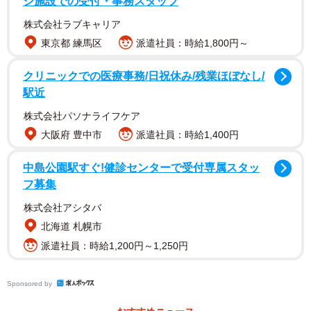
シ施設での受付・事務スタッフ
株式会社ラブキャリア
東京都 練馬区
派遣社員：時給1,800円～
クリニックでの医療事務/日祝休み/残業ほぼなし/
駅近
株式会社パソナライフケア
大阪府 豊中市
派遣社員：時給1,400円
中島公園駅すぐ!健診センターで受付専属スタッ
フ募集
株式会社アシタバ
その方法をツイートしたのは、たまごサンドが好きな
北海道 札幌市
「ちょうちんあんこう（
@lantern_utp
）」さん。まず、食
派遣社員：時給1,200円～1,250円
パンの４辺に４枚のハムを半分はみ出るようにのせます。
その上に具をのせて、ガレットのようにハムで包み、パン
Sponsored by
をのせれば完成。横から見ると、蓋をしているようなハム
だけが見えます。