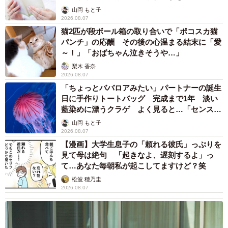
山岡 もと子
2026.08.07
猫2匹が段ボール箱の取り合いで「ポコスカ猫
パンチ」の応酬 その後の心温まる結末に「愛
～！」「おばちゃん泣きそうや…」
梨木 香奈
2026.08.07
「ちょっとババロアみたい」パートナーの誕生
日に手作りトートバッグ 完成まで1年 淡い
藍染めに漂うクラゲ よく見ると…「センスす
ごい」
山岡 もと子
2026.08.07
【漫画】大学生息子の「頼れる彼氏」っぷりを
見て母は絶句 「起きなよ、遅刻するよ」っ
て…あなた毎朝私が起こしてますけど？笑
松波 穂乃圭
2026.08.07