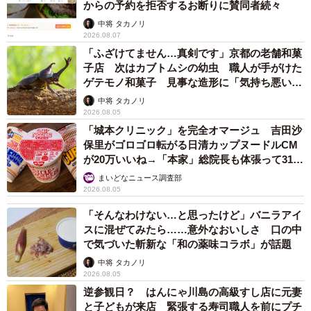
からの予約を拒否するお断りに賛同者続々
中将 タカノリ
2/5
2026.08.07
「ふざけてません…真剣です」京都の老舗和菓
具をのせて…（提供：ちょうちんあんこうさん）
子店 次はカブトムシの幼虫 職人が手がけた
ゲテモノ和菓子 見事な造形に「気持ち悪いく
らいリアル」
中将 タカノリ
2026.08.05
「城本クリニック」を完全オマージュ 吉田沙
保里がゴロゴロ転がる日清カップヌードルCM
が20万いいね→「本家」総院長も体張って31万
いいね
まいどなニュース調査部
2026.08.05
「そんなわけない…と思ったけど」バニラアイ
スに混ぜてみたら……意外なおいしさ 口の中
で気づいた斬新な「和の薬味コラボ」が話題
中将 タカノリ
2026.08.05
3/5
逆参観日？ はんにゃ川島の高級すし店に元妻
と子どもが来店 緊張する寿司職人を前にプチ