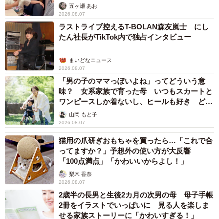
五ヶ瀬 あお
2026.08.07
ラストライブ控えるT-BOLAN森友嵐士 にし
たん社長がTikTok内で独占インタビュー
まいどなニュース
2026.08.07
「男の子のママっぽいよね」ってどういう意
味？ 女系家族で育った母 いつもスカートと
ワンピースしか着ないし、ヒールも好き どの
へんが…
山岡 もと子
2026.08.07
猫用の爪研ぎおもちゃを買ったら…「これで合
ってますか？」予想外の使い方が大反響
「100点満点」「かわいいからよし！」
梨木 香奈
2026.08.07
2歳半の長男と生後2カ月の次男の母 母子手帳
2冊をイラストでいっぱいに 見る人を楽しま
せる家族ストーリーに「かわいすぎる！」