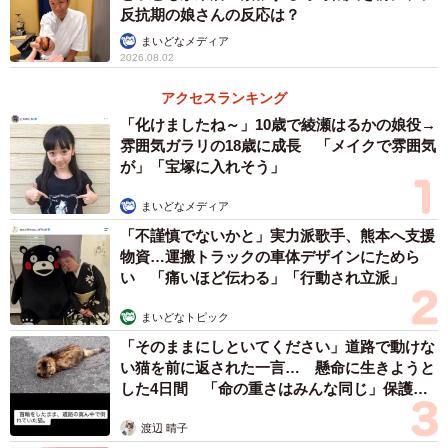
ハムで包めば具がこぼれない！（提供：ちょうちんあんこうさん）
反抗期の娘さんの反応は？
まいどなメディア
意外と盲点だったとも言える方法に、「素晴らしい。確
2026.08.02
かにこれは革命ですね！」「美味しそう！見た目も綺麗で
アクセスランキング
いいですね～、今度マネしてみます！」「か！！！かしこ
「化けましたね～」10歳で綾瀬はるかの娘役→
い！！！！今まで全然気づかずにこぼしまくってまし
雰囲気ガラリの18歳に成長 「メイクで雰囲気
た！！！！！すごい！！！」と絶賛リプライが集まりまし
が」「宝塚に入れそう」
た。
まいどなメディア
「不謹慎でないかと」実力派歌手、熊本へ支援
さらに作ってみた人から「お昼ご飯に使わせて頂きまし
物資…運搬トラックの車体デザインにためら
た。控えめに言って 神 でした。」「今日たまごサンドしよ
い 「痛いほど伝わる」「行動され立派」
うと思ってたまご混ぜ混ぜしてたら緩かったのでこの方法
まいどなトピック
でサンドしたら、切っても端からこぼれずめっちゃ良かっ
「そのままにしといてください」道路で動けな
た」と感謝の声が。
い猫を前に返された一言… 懸命に生きようと
した4日間 「命の重さはみんな同じ」保護団
体代表の訴え
渡辺 晴子