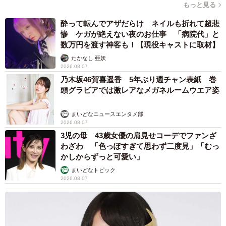
もっと見る
更にこぼれないんじゃないか？と思って試したところ、む
酔って転んでアザだらけ ネイルも折れて超悲
しろハムの密閉性が下がって漏れやすくなったのでおスス
惨 ケガが絶えない夜のお仕事 「病院代」と
メしません。レタスは折れてしまうのと、レタス自体がか
数万円を渡す神客も！【現役キャストに取材】
さばってしまったのが原因かな、という感じでした。」
たかなし 亜妖
2026.08.07
乃木坂46賀喜遥香 5年ぶり週チャン表紙 巻
確かにレタスはすべってしまうし折れて破れやすいの
頭グラビアでは激レアなメガネルームウエア姿
で、この方法はハムが最強かもしれませんね。筆者も卵た
っぷりサンドイッチをハムで包む方法で作ってみました。
まいどなニュースエンタメ部
サンドイッチを半分に切って切り口から食べましたが、ふ
2026.08.07
3児の母 43歳女優の肩見せコーデでファンざ
んわり作ったにもかかわらず卵を落とすことなく食べられ
わざわ 「色っぽすぎて思わず二度見」「むっ
ました。すごい。ちなみにいつもボロボロこぼしまくる娘
かしからずっと可愛い」
も一粒もこぼすことなく完食。この方法なら小さな子ども
まいどなトピック
もうまく食べられそうです。
2026.08.07