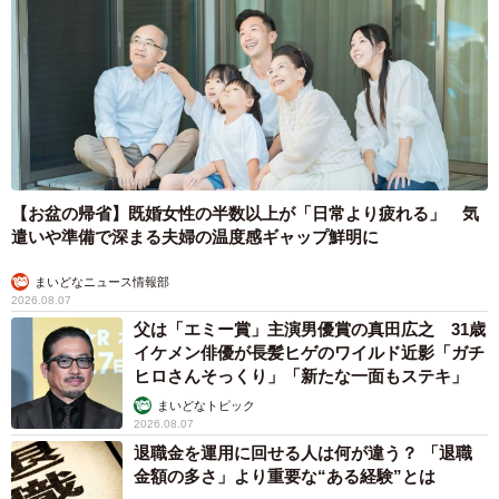
【お盆の帰省】既婚女性の半数以上が「日常より疲れる」 気
遣いや準備で深まる夫婦の温度感ギャップ鮮明に
まいどなニュース情報部
2026.08.07
父は「エミー賞」主演男優賞の真田広之 31歳
イケメン俳優が長髪ヒゲのワイルド近影「ガチ
ヒロさんそっくり」「新たな一面もステキ」
まいどなトピック
2026.08.07
退職金を運用に回せる人は何が違う？ 「退職
金額の多さ」より重要な“ある経験”とは