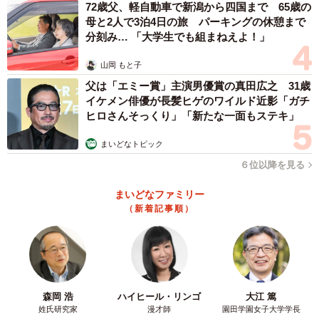
72歳父、軽自動車で新潟から四国まで 65歳の
母と2人で3泊4日の旅 パーキングの休憩まで
分刻み… 「大学生でも組まねえよ！」
山岡 もと子
父は「エミー賞」主演男優賞の真田広之 31歳
イケメン俳優が長髪ヒゲのワイルド近影「ガチ
ヒロさんそっくり」「新たな一面もステキ」
まいどなトピック
4/5
６位以降を見る
ふたつに切っても大丈夫（提供：ちょうちんあんこうさん）
まいどなファミリー
（新着記事順）
「最近テレワークになったこともありほぼ毎食作っていま
す。外食より安く好きなものを食べれるのでなんだかんだ
料理は好きなんだと思います」と話すちょうちんあんこう
さん。レタスで包んでみた結果も教えてくれました。
森岡 浩
ハイヒール・リンゴ
大江 篤
姓氏研究家
漫才師
園田学園女子大学学長
「レタスとハムでX字、十字の形で交差させるように包めば