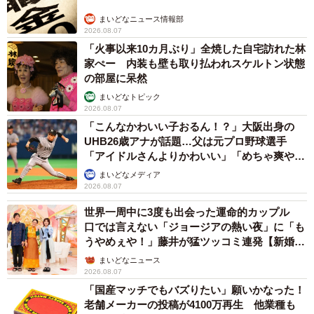
まいどなニュース情報部
2026.08.07
「火事以来10カ月ぶり」全焼した自宅訪れた林
家ぺー 内装も壁も取り払われスケルトン状態
の部屋に呆然
まいどなトピック
2026.08.07
「こんなかわいい子おるん！？」大阪出身の
UHB26歳アナが話題…父は元プロ野球選手
「アイドルさんよりかわいい」「めちゃ爽や
か」
まいどなメディア
2026.08.07
世界一周中に3度も出会った運命的カップル
口では言えない「ジョージアの熱い夜」に「も
うやめぇや！」藤井が猛ツッコミ連発【新婚さ
ん】
まいどなニュース
2026.08.07
「国産マッチでもバズりたい」願いかなった！
老舗メーカーの投稿が4100万再生 他業種も