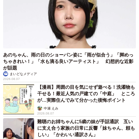
あのちゃん、雨の日のショーパン姿に「雨が似合う」「脚めっ
ちゃきれい！」「水も滴る良いアーティスト」 幻想的な近影
が話題
まいどなメディア
5/5
2026.08.07
【漫画】周囲の目を気にせず遊べる！洗濯物も
こんなに具沢山にしてもこぼれませんでした！
干せる！最近人気の戸建ての「中庭」 ところ
が…実際住んでみて分かった後悔ポイント
中瀬 えみ
2026.08.07
難聴のお姉ちゃんに5歳の妹が手話通訳 互い
に支え合う家族の日常に反響「妹ちゃん、頼も
しい」「かわいい通訳さん」