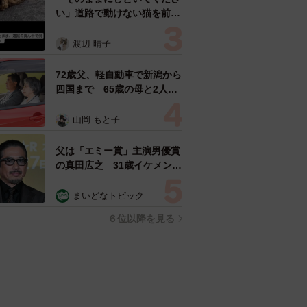
セスランキング
「化けましたね～」10歳で綾
瀬はるかの娘役→雰囲気ガラ
リの18歳に成長 「メイクで
雰囲気が」「宝塚に入れそ
まいどなメディア
う」
「不謹慎でないかと」実力派
歌手、熊本へ支援物資…運搬
トラックの車体デザインにた
めらい 「痛いほど伝わる」
まいどなトピック
「行動され立派」