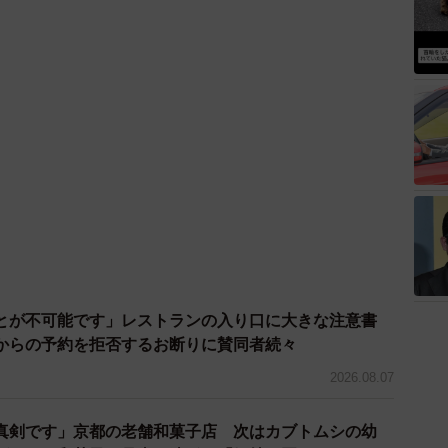
2026.08.07
真剣です」京都の老舗和菓子店 次はカブトムシの幼
ゲテモノ和菓子 見事な造形に「気持ち悪いくらいリア
2026.08.05
アク
を完全オマージュ 吉田沙保里がゴロゴロ転がる日清カ
0万いいね→「本家」総院長も体張って31万いいね
査部
2026.08.05
と思ったけど」バニラアイスに混ぜてみたら……意外な
気づいた斬新な「和の薬味コラボ」が話題
2026.08.05
5/10
ゃ川島の高級すし店に元妻と子どもが来店 緊張する寿