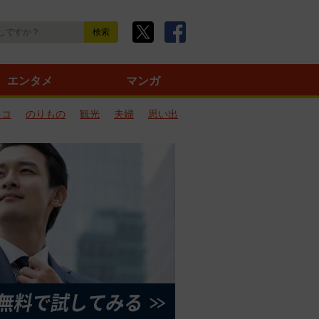
エンタメ
マンガ
ネコ
のりもの
観光
夫婦
思い出