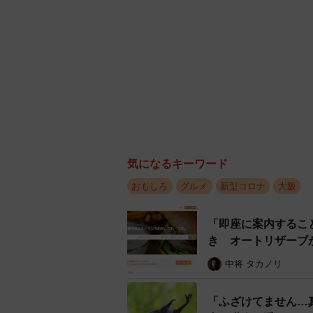
中将 タカノリ
「ふざけてません…
虫 職人が手がけた
ル」
中将 タカノリ
「城本クリニック」
ップヌードルCMが2
まいどなニュース調
「そんなわけない…
おいしさ 口の中で
中将 タカノリ
逆参観日？ はんに