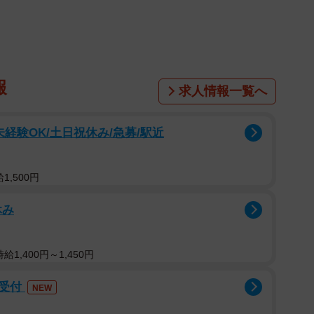
にこたえるため1周年記念の期間限定でこのメニューを
メンチカツ…。一口味わってみたいと思い、兄でお笑い
報
求人情報一覧へ
みた。
もらうことができたのだが、目、鼻、口までしっかり成
経験OK/土日祝休み/急募/駅近
,500円
休み
1,400円～1,450円
ム受付
NEW