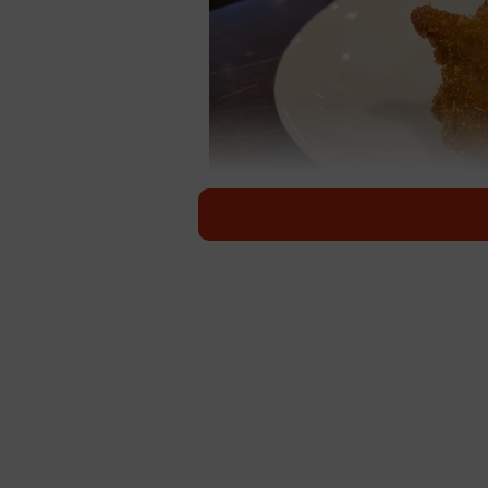
きれいな豚の形
ブタをかたどったメンチカツ
が話題
「仔豚のやわらかメンチカツ ハンbu
いるのは大阪・西中島の
「とんかつk
が、コロナ禍をきっかけに看板メニ