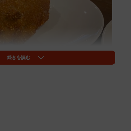
続きを読む
1/10
してるだろ…メンチカツなんだぜこれ…
になっている。
～bu～」
と名付けられたこのメンチカツを提供して
itchenかもめ亭」
。元々は居酒屋として営業していた
ューの串カツで培ったノウハウを生かしてとんかつ店に