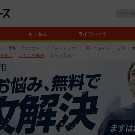
もふもふ
ライフハック
い
家族
気になる
ビフォーアフター
買ってみたい
災害
住まい
おもしろ動画
もっと見る