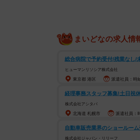
業態変更。増加した女性客のニーズ
企画したということだ。
あまりにもリアルなブタの形をした
まいどなの求人情
芸人の
橋本大祐
とお店に足を運んで
今回は特別に揚げる前の姿を見せて
総合病院で予約受付/残業なし/未
形されており、かなりの再現度だ。
ヒューマンリソシア株式会社
東京都 港区
派遣社員：時給1
経理事務スタッフ募集!土日祝
株式会社アシタバ
北海道 札幌市
派遣社員：時給
自動車販売業界のショールー
株式会社ジャパン・リリーフ