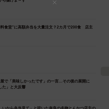
から揚げま～す
料食堂”に高額弁当を大量注文？2カ月で200食 店主
3/10
食屋で「美味しかったです」の一言…その後の展開に
した」と大反響
」と言いながら、ナイフを入れると中からジューシーな
しいから弁当見て」と呟いた奈良の名物とんかつ店主の