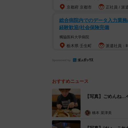
京都府 京都市
正社員 / 派
総合病院内でのデータ入力業務/
経験歓迎/社会保険完備
獨協医科大学病院
栃木県 壬生町
派遣社員：時
Sponsored by
おすすめニュース
【写真】ごめんね…
橋本 菜津美