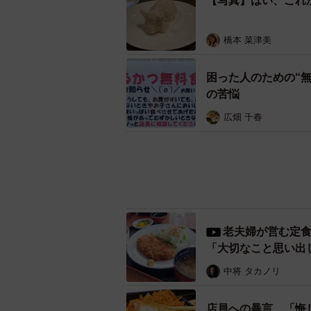
【写真】はい、これ
橋本 菜津美
困った人のための“無
の苦悩
広畑 千春
老夫婦が営む定
「大切なこと思い出
カラッと揚がった仔豚に「ごめんね
中将 タカノリ
肉汁が溢れ出た。
店員への暴言 「悔
願い
広畑 千春