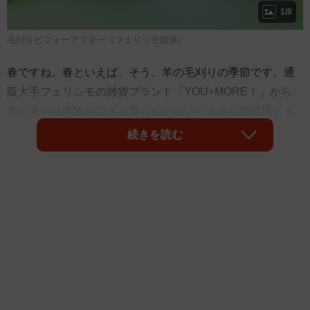
1/8
毛刈りビフォーアフター（フェリシモ提供）
春ですね。春といえば、そう、羊の毛刈りの季節です。通
販大手フェリシモの雑貨ブランド「YOU+MORE！」から、
羊の毛刈り体験ができる愛らしいぬいぐるみが新登場しま
した。神戸の六甲山牧場とのコラボ商品で、監修を務めた
続きを読む
飼育員さんのこだわりが細部までぎっしり詰まっていま
す。