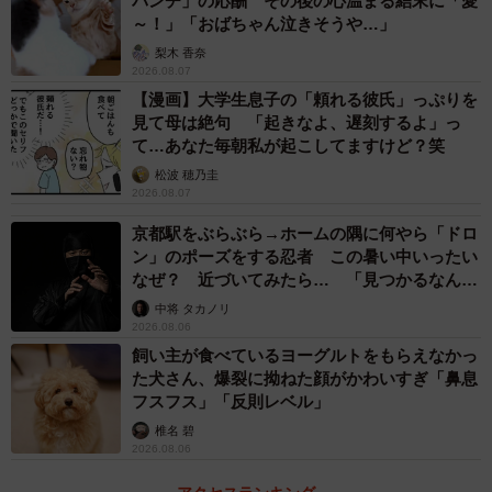
パンチ」の応酬 その後の心温まる結末に「愛
みっつめは、黄色っぽいベージュ色の羊毛。真っ白なイメ
～！」「おばちゃん泣きそうや…」
ージがある羊の毛ですが、実はある程度年齢を重ねると
梨木 香奈
「ラドリン」という脂が多くなり、毛も白から黄色っぽく
2026.08.07
変化していくのだそう。このため、ぬいぐるみの毛は白で
【漫画】大学生息子の「頼れる彼氏」っぷりを
見て母は絶句 「起きなよ、遅刻するよ」っ
はなくベージュを採用しています。
て…あなた毎朝私が起こしてますけど？笑
松波 穂乃圭
2026.08.07
京都駅をぶらぶら→ホームの隅に何やら「ドロ
ン」のポーズをする忍者 この暑い中いったい
なぜ？ 近づいてみたら… 「見つかるなんて
未熟」
中将 タカノリ
2026.08.06
飼い主が食べているヨーグルトをもらえなかっ
た犬さん、爆裂に拗ねた顔がかわいすぎ「鼻息
フスフス」「反則レベル」
椎名 碧
2026.08.06