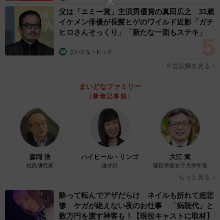
父は「エミー賞」主演男優賞の真田広之 31歳
イケメン俳優が長髪ヒゲのワイルド近影「ガチ
ヒロさんそっくり」「新たな一面もステキ」
まいどなトピック
5/8
６位以降を見る
毛刈り毛刈り毛刈り〜（フェリシモ提供）
まいどなファミリー
（新着記事順）
森岡 浩
ハイヒール・リンゴ
大江 篤
姓氏研究家
漫才師
園田学園女子大学学長
もっと見る
酔って転んでアザだらけ ネイルも折れて超悲
惨 ケガが絶えない夜のお仕事 「病院代」と
数万円を渡す神客も！【現役キャストに取材】