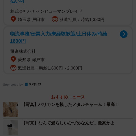
払い可
株式会社ハナケンヒューマンブレイド
埼玉県 戸田市
派遣社員：時給1,330円
2/8
フェリシモ提供
物流事務/伝票入力/未経験歓迎/土日休み/時給
1600円
もこもこ羊のお腹のファスナーを開けると、中から毛刈り
躍進株式会社
を終えたすっきり羊が現れます。こだわりポイントひとつ
愛知県 瀬戸市
めは、「保定」ポーズの完全再現。これは毛刈りの際に羊
派遣社員：時給1,600円～2,000円
が暴れたりしないようおとなしくさせる魔法のポーズだそ
うです。腰のあたりで座る感じが最高に愛らしいですね。
Sponsored by
おすすめニュース
【写真】バリカンを模したメタルチャーム！最高！
【写真】なんて愛らしいひづめなんだ…最高かよ