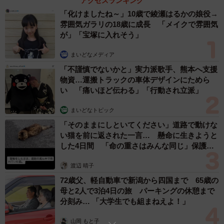
アクセスランキング
「化けましたね～」10歳で綾瀬はるかの娘役→
雰囲気ガラリの18歳に成長 「メイクで雰囲気
が」「宝塚に入れそう」
4/8
まいどなメディア
「不謹慎でないかと」実力派歌手、熊本へ支援
かわいすぎるぜ副蹄（フェリシモ提供）
物資…運搬トラックの車体デザインにためら
い 「痛いほど伝わる」「行動され立派」
そしてよっつめは小さな蹄「副蹄（ふくてい）」を刺繍で
まいどなトピック
再現していること。そして最後は、毛刈り後のすっきりし
「そのままにしといてください」道路で動けな
た姿です！マニアックなこだわりが随所に施されたぬいぐ
い猫を前に返された一言… 懸命に生きようと
るみ、これはぜひ手に取ってためつすがめつ眺め回したい
した4日間 「命の重さはみんな同じ」保護団
ところでございます。
体代表の訴え
渡辺 晴子
72歳父、軽自動車で新潟から四国まで 65歳の
母と2人で3泊4日の旅 パーキングの休憩まで
分刻み… 「大学生でも組まねえよ！」
山岡 もと子