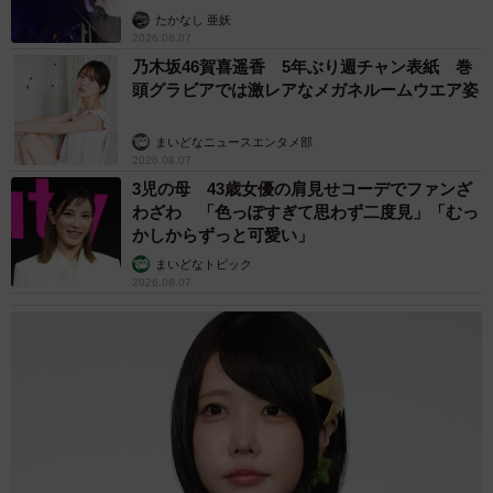
たかなし 亜妖
2026.08.07
乃木坂46賀喜遥香 5年ぶり週チャン表紙 巻
頭グラビアでは激レアなメガネルームウエア姿
まいどなニュースエンタメ部
6/8
2026.08.07
3児の母 43歳女優の肩見せコーデでファンざ
親方！中から羊が！（フェリシモ提供）
わざわ 「色っぽすぎて思わず二度見」「むっ
かしからずっと可愛い」
まいどなトピック
2026.08.07