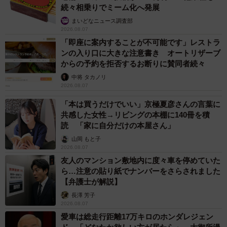
続々相乗りでミーム化へ発展
まいどなニュース調査部
2026.08.07
「即座に案内することが不可能です」レストラ
ンの入り口に大きな注意書き オートリザーブ
からの予約を拒否するお断りに賛同者続々
中将 タカノリ
2026.08.07
「本は買うだけでいい」京極夏彦さんの言葉に
共感した女性→リビングの本棚に140冊を積
読 「家に自分だけの本屋さん」
山岡 もと子
2026.08.07
友人のマンション敷地内に度々車を停めていた
ら…注意の貼り紙でナンバーをさらされました
【弁護士が解説】
長澤 芳子
2026.08.07
愛車は総走行距離17万キロのホンダレジェン