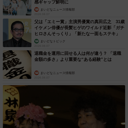
感ギャップ鮮明に
まいどなニュース情報部
2026.08.07
父は「エミー賞」主演男優賞の真田広之 31歳
イケメン俳優が長髪ヒゲのワイルド近影「ガチ
ヒロさんそっくり」「新たな一面もステキ」
まいどなトピック
2026.08.07
退職金を運用に回せる人は何が違う？ 「退職
金額の多さ」より重要な“ある経験”とは
まいどなニュース情報部
2026.08.07