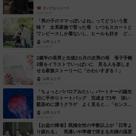
まいどなニュース
2026.08.07
8/8
「男の子のママっぽいよね」ってどういう意
羊に見せる…なんで？（フェリシモ提供）
味？ 女系家族で育った母 いつもスカートと
ワンピースしか着ないし、ヒールも好き どの
へんが…
山岡 もと子
2026.08.07
2歳半の長男と生後2カ月の次男の母 母子手帳
2冊をイラストでいっぱいに 見る人を楽しま
せる家族ストーリーに「かわいすぎる！」
山岡 もと子
2026.08.07
「ちょっとババロアみたい」パートナーの誕生
日に手作りトートバッグ 完成まで1年 淡い
藍染めに漂うクラゲ よく見ると…「センスす
ごい」
山岡 もと子
2026.08.07
【お盆の帰省】既婚女性の半数以上が「日常よ
り疲れる」 気遣いや準備で深まる夫婦の温度