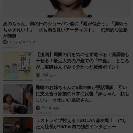
7/8
六甲山牧場限定！赤い耳タグ付き（フェリシモ提供）
あのちゃん、雨の日のショーパン姿に「雨が似合う」「脚めっ
ちゃきれい！」「水も滴る良いアーティスト」 幻想的な近影
毛刈りぬいぐるみは、1個2750円（税込み）。また六甲山
が話題
牧場では羊を判別する赤い耳タグ付きの限定版も販売する
まいどなメディア
2026.08.07
そうですよ（5月上旬予定）。詳しくは「YOU+MORE！」
【漫画】周囲の目を気にせず遊べる！洗濯物も
のサイトなどから。メー。
干せる！最近人気の戸建ての「中庭」 ところ
が…実際住んでみて分かった後悔ポイント
中瀬 えみ
2026.08.07
難聴のお姉ちゃんに5歳の妹が手話通訳 互い
に支え合う家族の日常に反響「妹ちゃん、頼も
しい」「かわいい通訳さん」
五ヶ瀬 あお
2026.08.07
ラストライブ控えるT-BOLAN森友嵐士 にし
たん社長がTikTok内で独占インタビュー