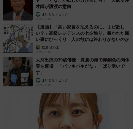
ド 「どなたか欲しい方が居たら」 大御所漫
才師が譲渡の意向
まいどなトピック
2026.08.06
【漫画】「高い家賃を払えるのに、まだ欲し
い？」高級レジデンスの七夕飾り、書かれた願
い事にびっくり 人の欲には終わりがないのか
松波 穂乃圭
2026.08.06
大河出演の39歳俳優 真夏の海で赤銅色の肉体
美を連投 「バッキバキだな」「ばり渋いで
す」
まいどなトピック
2026.08.06