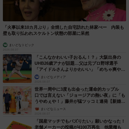
「火事以来10カ月ぶり」全焼した自宅訪れた林家ぺー 内装も
壁も取り払われスケルトン状態の部屋に呆然
まいどなトピック
2026.08.07
「こんなかわいい子おるん！？」大阪出身の
UHB26歳アナが話題…父は元プロ野球選手
「アイドルさんよりかわいい」「めちゃ爽や
か」
まいどなメディア
2026.08.07
世界一周中に3度も出会った運命的カップル
口では言えない「ジョージアの熱い夜」に「も
うやめぇや！」藤井が猛ツッコミ連発【新婚さ
ん】
まいどなニュース
2026.08.07
「国産マッチでもバズりたい」願いかなった！
老舗メーカーの投稿が4100万再生 他業種も