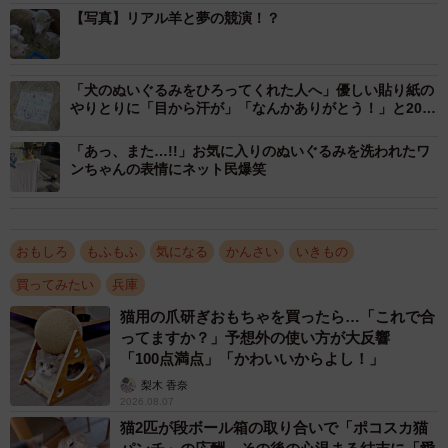
【写真】リアル羊と夢の競演！？
「犬のぬいぐるみをひろってくれた人へ」優しい貼り紙の
やりとりに「目から汗が」「なんかありがとう！」と20万
人が感動
「あっ、また…!!」お気に入りのぬいぐるみを洗われたワ
ンちゃんの表情にネット民爆笑
おもしろ
もふもふ
気になる
かんさい
いきもの
3/8
買ってみたい
兵庫
バリカンのメタルチャーム（フェリシモ提供）
猫用の爪研ぎおもちゃを買ったら…「これで合
ってますか？」予想外の使い方が大反響
ふたつめは、バリカンの形をしたメタルチャーム。ファス
「100点満点」「かわいいからよし！」
ナーについているチャームを下ろすと、本当に毛刈りをし
梨木 香奈
ているような感覚に！？
2026.08.07
猫2匹が段ボール箱の取り合いで「ポコスカ猫