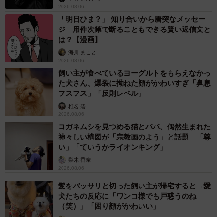
2026.08.06
「明日ひま？」 知り合いから唐突なメッセー
ジ 用件次第で断ることもできる賢い返信文と
は？【漫画】
海川 まこと
2026.08.06
飼い主が食べているヨーグルトをもらえなかっ
た犬さん、爆裂に拗ねた顔がかわいすぎ「鼻息
フスフス」「反則レベル」
椎名 碧
2026.08.06
コガネムシを見つめる猫とパパ、偶然生まれた
神々しい構図が「宗教画のよう」と話題 「尊
い」「ていうかライオンキング」
梨木 香奈
2026.08.06
髪をバッサリと切った飼い主が帰宅すると→愛
犬たちの反応に「ワンコ様でも戸惑うのね
（笑）」「困り顔がかわいい」