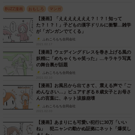
BUZZ漫画
おもしろ
マンガ
【漫画】「えええええええ？！？！知って
た？！？！」子どもの漢字ドリルに衝撃…雑学
が「ガンガンでてくる」
ふわころもち合同会社
2021.02.17
4/4
【漫画】ウェディングドレスを巻き上げる風の
妖精に「めちゃくちゃ笑った」…キラキラ写真
の舞台裏が話題
この漫画の記事を見る
ふわころもち合同会社
→
https://maidonanews.jp/article/14168156
2021.02.10
【漫画】お風呂から出てきて、震える声で「ご
めんなさい…」ピュアすぎる８歳女子とお母さ
んの言葉に、ネット涙腺崩壊
ふわころもち合同会社
2021.02.03
【漫画】あまりにも可愛い犯行に30万「いい
ね」 犯ニャンの動かぬ証拠にネット「爆笑し
ました」