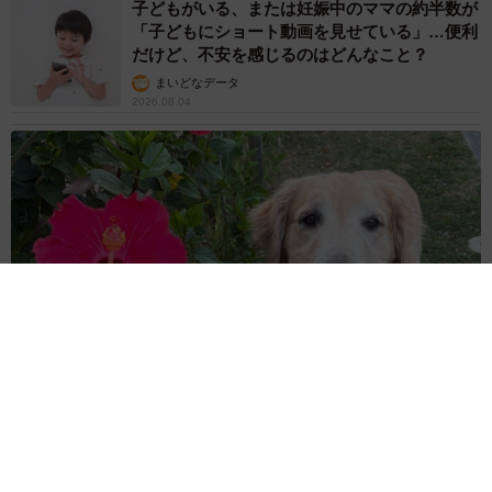
子どもがいる、または妊娠中のママの約半数が
「子どもにショート動画を見せている」…便利
だけど、不安を感じるのはどんなこと？
まいどなデータ
2026.08.04
大好きな人と別れたくない時の犬の作戦に爆笑「バイバイ嫌だ
し時間稼げるもんね」重くて動かせない…
椎名 碧
2026.08.04