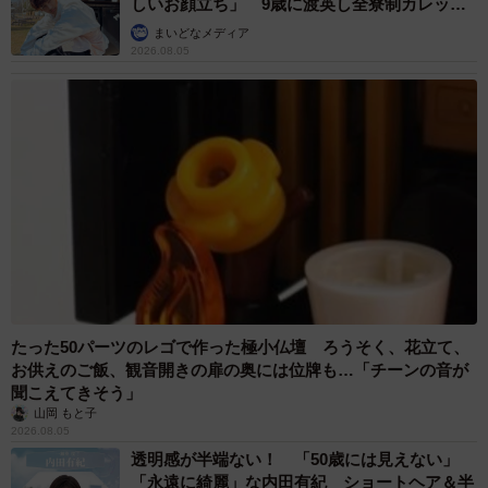
しいお顔立ち」 9歳に渡英し全寮制カレッジ
で学ぶ
まいどなメディア
2026.08.05
たった50パーツのレゴで作った極小仏壇 ろうそく、花立て、
お供えのご飯、観音開きの扉の奥には位牌も…「チーンの音が
聞こえてきそう」
山岡 もと子
2026.08.05
透明感が半端ない！ 「50歳には見えない」
「永遠に綺麗」な内田有紀 ショートヘア＆半