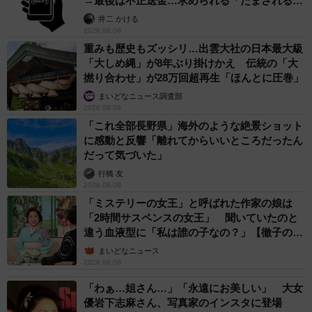
→最後は不正送金…求められる「だまされる前
提」の対策
井二 かける
2026.08.06
重みも歴史もズッシリ…出雲大社の日本最大級
「大しめ縄」が8年ぶり掛けかえ 伝統の「大
撚り合わせ」が28万回超再生「ほんとに圧巻」
まいどなニュース調査部
2026.08.06
「これ全部長野県」海外のような絶景ショット
に感動と反響「離れてからいいところだったん
だって気づいた」
行橋 友
2026.08.06
「ミステリーの女王」と呼ばれた作家の娘は
「2時間サスペンスの女王」 聞いていたのと
違う血液型に「私は誰の子なの？」【徹子の部
屋】
まいどなニュース
2026.08.06
「わぁ…姐さん…」「永遠にお美しい」 大女
優岩下志麻さん、写真家のインスタに登場