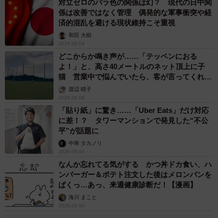
対立ゼロのバラ色の関係は幻？ 現代の日中関
係は改善ではなく管理 偶発的な軍事衝突や経
済的混乱を避ける現状維持こそ重視
和田 大樹
2026.08.04
どこからか鳴き声が……「テッペンにおる
よ！」と、高さ40メートルのネット頂上に子
猫 営業中で悩んでいたら、客が言ってくれた
のは？
渡辺 晴子
2026.08.04
「貼り紙」に驚き……「Uber Eats」だけ対応
に差！？ タワーマンションで発見した“不公
平”が話題に
中将 タカノリ
2026.08.04
なんか忘れてる気がする かつ丼ドカ食い、ハ
ンバーガー＆ポテト注文した後はメロンパンを
ぱくっ…あっ、来週健康診断だ！【漫画】
海川 まこと
2026.08.04