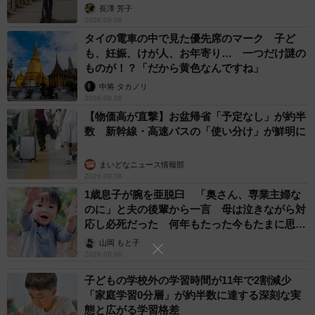
説】
長澤 芳子
2026.08.06
タイの電車の中で見た優先席のマーク 子ど
も、妊娠、けが人、お年寄り… 一つだけ謎の
ものが！？「だから黄色なんですね」
中将 タカノリ
2026.08.06
【物価高が直撃】お盆帰省「予定なし」が約半
数 新幹線・高速バスの「使い分け」が鮮明に
まいどなニュース情報部
2026.08.06
1歳息子が腕を亜脱臼 「奥さん、専業主婦な
のに」と夫の後輩から一言 母は泣きながら対
応し必死だった 何年もたった今もたまに思い
出し…
山岡 もと子
2026.08.06
子どもの学校外の学習時間が11年で2割減少
「家庭学習0分層」が約半数に達する深刻な実
態と広がる学習格差