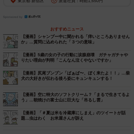
東京都 新宿区
派遣社員：時給1,650円
Sponsored by
おすすめニュース
【漫画】シャンプー中に聞かれる「痒いところありません
か」…質問に込められた「３つの意味」
【漫画】5歳の女の子の行動に涙腺崩壊 ガチャガチャや
りたい理由が判明「こんなん泣くやないですか」
【漫画】尻尾ブンブン「ばぁば〜、ぼく来たよ！！」…柴
3/4
犬の大好きが伝わる後ろ姿にキュンキュンする！
【漫画】空に特大のソフトクリーム？「まるで生きてるよ
う」…朝焼けの富士山に巨大な「吊るし雲」
【漫画】「＃夏は米を冷蔵庫にしまえ」のツイートが話
題…虫はわく お米屋さんが訴え