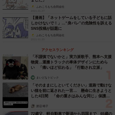
ふわころもち合同会社
2021.01.27
【漫画】「ネットゲームをしている子どもに話
しかけないで！」…“身バレ”の危険性を訴える
SNS投稿が話題に
ふわころもち合同会社
2021.01.20
アクセスランキング
「不謹慎でないかと」実力派歌手、熊本へ支援
物資…運搬トラックの車体デザインにためら
い 「痛いほど伝わる」「行動され立派」
まいどなトピック
「そのままにしといてください」道路で動けな
い猫を前に返された一言… 懸命に生きようと
した4日間 「命の重さはみんな同じ」保護団
体代表の訴え
渡辺 晴子
72歳父、軽自動車で新潟から四国まで 65歳の