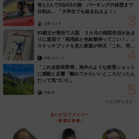
母と2人で3泊4日の旅 パーキングの休憩まで
分刻み… 「大学生でも組まねえよ！」
山岡 もと子
83歳父が骨折で入院 ３カ月の病院生活があま
りに退屈で「画用紙と色鉛筆持ってこい！」→
スケッチブックを見た家族が仰天「これ、売れ
ますよ…」
中将 タカノリ
「これ全部長野県」海外のような絶景ショット
に感動と反響「離れてからいいところだったん
だって気づいた」
行橋 友
６位以降を見る
まいどなファミリー
（新着記事順）