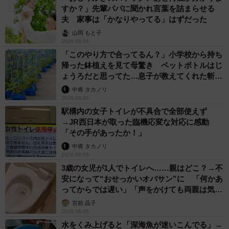
すか？」先輩パパに聞かれ言葉を詰まらせる
夫 家事は「かなりやってる」はずだった
山岡 もと子
2026.08.05
「このやり方で合ってるん？」小学校から持ち
帰った鉢植えを見て母驚き ペットボトルはじ
ょうろだと思ってた…息子が教えてくれた斬新
な水やりとは
中将 タカノリ
2026.08.05
駅構内の女子トイレが不具合で全部使えず
→JR西日本が取った臨機応変な対応に感動
「その手があったか！」
中将 タカノリ
2026.08.05
3歳の女児が1人でトイレへ……親はどこ？→不
安になって“おせっかいオバサン”に 「何かあ
ってからでは遅い」「声をかけても両親は気づ
かぬまま」
宮前 晶子
2026.08.05
水をくみ上げると「深海魚が迷いこんでる」→