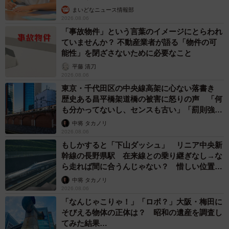
まいどなニュース情報部
2026.08.06
「事故物件」という言葉のイメージにとらわれ
ていませんか？ 不動産業者が語る「物件の可
能性」を閉ざさないために必要なこと
平藤 清刀
2026.08.06
東京・千代田区の中央線高架に心ない落書き
歴史ある昌平橋架道橋の被害に怒りの声 「何
も分かってないし、センスも古い」「罰則強化
して」
中将 タカノリ
2026.08.06
もしかすると「下山ダッシュ」 リニア中央新
幹線の長野県駅 在来線との乗り継ぎなし→な
ら走れば間に合うんじゃない？ 惜しい位置関
係が反響
中将 タカノリ
2026.08.06
「なんじゃこりゃ！」「ロボ？」大阪・梅田に
そびえる物体の正体は？ 昭和の遺産を調査し
てみた結果…