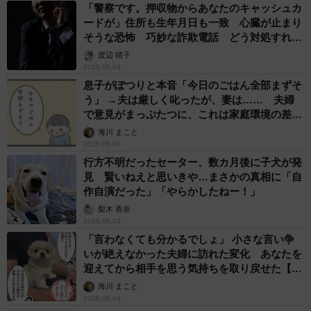
「警察です。押収物からあなたのキャッシュカ
ードが」住所も生年月日も一致 心臓が止まり
そうな恐怖 巧妙な詐欺電話 どう対処すれ
ば…
渡辺 晴子
2026.08.04
息子がぽつりと本音「今日のごはん全部まずそ
う」 →夫は厳しく叱ったが、妻は…… 夫婦
で意見がまっぷたつに、これは家庭環境の差？
【漫画】
海川 まこと
2026.08.04
行方不明だったセーター、数カ月後に子犬が発
見 賢いねえと思いきや…まさかの真相に「自
作自演だった」「やらかしたねー！」
梨木 香奈
2026.08.04
「言わなくても分かるでしょ」 小さな言い争
いが絶えなかった夫婦に訪れた変化 あなたを
迎えてから相手を思う気持ちを取り戻せた【漫
画】
海川 まこと
2026.08.04