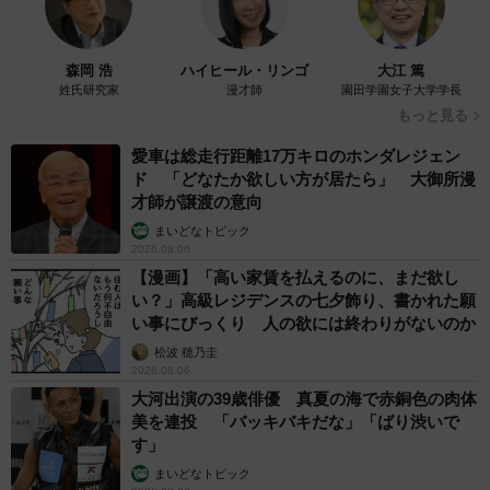
森岡 浩
ハイヒール・リンゴ
大江 篤
姓氏研究家
漫才師
園田学園女子大学学長
もっと見る
愛車は総走行距離17万キロのホンダレジェン
ド 「どなたか欲しい方が居たら」 大御所漫
才師が譲渡の意向
まいどなトピック
2026.08.06
【漫画】「高い家賃を払えるのに、まだ欲し
い？」高級レジデンスの七夕飾り、書かれた願
い事にびっくり 人の欲には終わりがないのか
松波 穂乃圭
2026.08.06
大河出演の39歳俳優 真夏の海で赤銅色の肉体
美を連投 「バッキバキだな」「ばり渋いで
す」
まいどなトピック