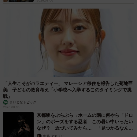
2026.08.06
「人生こそがバラエティー」 マレーシア移住を報告した菊地亜
美 子どもの教育考え「小学校へ入学するこのタイミングで挑
戦」
まいどなトピック
2026.08.06
京都駅をぶらぶら→ホームの隅に何やら「ドロ
ン」のポーズをする忍者 この暑い中いったい
なぜ？ 近づいてみたら… 「見つかるなんて
未熟」
中将 タカノリ