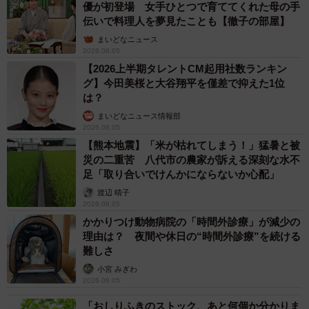
優が初登場 女手ひとつで育ててくれた母の手
伝いで料理人を夢見たことも【徹子の部屋】
まいどなニュース
2026.08.05
【2026上半期タレントCM起用社数ランキン
グ】今田美桜と大谷翔平を僅差で抑えた1位
は？
まいどなニュース情報部
2026.08.05
【熊本地震】「米が枯れてしまう！」猛暑と被
災の二重苦 八代市の農家が訴える深刻な水不
足「取り合いでけんかにならないか心配」
渡辺 晴子
2026.08.05
かかりつけ動物病院の「時間外診療」が減少の
理由は？ 夜間や休日の“時間外診療”を続ける
難しさ
小宮 みぎわ
2026.08.05
「おしりふきのストック、あと何個か分かりま