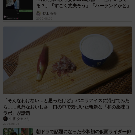
る？」「すごく丈夫そう」「ハーランドかと」
梨木 香奈
2026.08.05
「そんなわけない…と思ったけど」バニラアイスに混ぜてみた
ら……意外なおいしさ 口の中で気づいた斬新な「和の薬味コ
ラボ」が話題
中将 タカノリ
2026.08.05
朝ドラで話題になった令和初の仮面ライダー俳