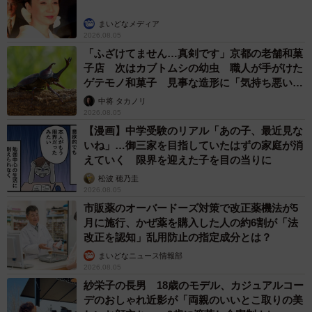
まいどなメディア
2026.08.05
「ふざけてません…真剣です」京都の老舗和菓
子店 次はカブトムシの幼虫 職人が手がけた
ゲテモノ和菓子 見事な造形に「気持ち悪いく
らいリアル」
中将 タカノリ
2026.08.05
【漫画】中学受験のリアル「あの子、最近見な
いね」…御三家を目指していたはずの家庭が消
えていく 限界を迎えた子を目の当りに
松波 穂乃圭
2026.08.05
市販薬のオーバードーズ対策で改正薬機法が5
月に施行、かぜ薬を購入した人の約6割が「法
改正を認知」乱用防止の指定成分とは？
まいどなニュース情報部
2026.08.05
紗栄子の長男 18歳のモデル、カジュアルコー
デのおしゃれ近影が「両親のいいとこ取りの美