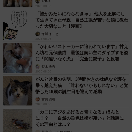
ANNA
2026.08.06
「誰かみたいにならなきゃ」 他人を正解にし
て生きてきた母親 自己主張が苦手な娘に教わ
った大切なこと【漫画】
海川 まこと
2026.08.06
「かわいいストーカーに追われています」甘え
ん坊な元保護猫 最後は飼い主にダイブする姿
に「間違いなく犬」「完全に親子」と反響
梨木 香奈
2026.08.06
がんと片目の失明、3時間おきの壮絶な介護を
乗り越えた猫 「叶わないかもしれない」と覚
悟した19歳の誕生日を迎えて感動
古川 諭香
2026.08.06
「カニにアジをあげると青くなる」ほんと
に！？ 「自然の染色技術が凄い」と話題に
その理由とは…？
竹中 友一（RinToris）