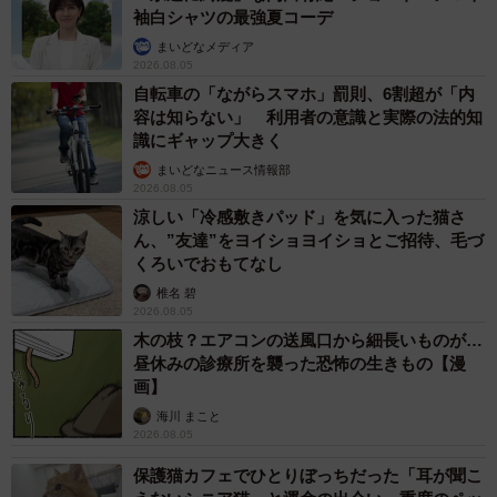
袖白シャツの最強夏コーデ
まいどなメディア
2026.08.05
自転車の「ながらスマホ」罰則、6割超が「内
容は知らない」 利用者の意識と実際の法的知
識にギャップ大きく
まいどなニュース情報部
2026.08.05
涼しい「冷感敷きパッド」を気に入った猫さ
ん、”友達”をヨイショヨイショとご招待、毛づ
くろいでおもてなし
椎名 碧
2026.08.05
木の枝？エアコンの送風口から細長いものが…
昼休みの診療所を襲った恐怖の生きもの【漫
画】
海川 まこと
2026.08.05
保護猫カフェでひとりぼっちだった「耳が聞こ