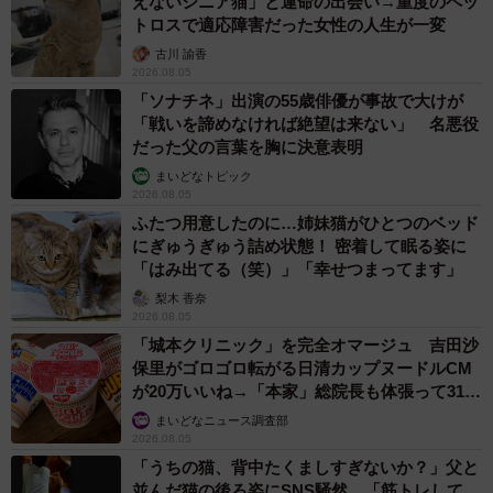
えないシニア猫」と運命の出会い→重度のペッ
トロスで適応障害だった女性の人生が一変
古川 諭香
2026.08.05
「ソナチネ」出演の55歳俳優が事故で大けが
「戦いを諦めなければ絶望は来ない」 名悪役
だった父の言葉を胸に決意表明
まいどなトピック
2026.08.05
ふたつ用意したのに…姉妹猫がひとつのベッド
にぎゅうぎゅう詰め状態！ 密着して眠る姿に
「はみ出てる（笑）」「幸せつまってます」
梨木 香奈
2026.08.05
「城本クリニック」を完全オマージュ 吉田沙
保里がゴロゴロ転がる日清カップヌードルCM
が20万いいね→「本家」総院長も体張って31万
いいね
まいどなニュース調査部
2026.08.05
「うちの猫、背中たくましすぎないか？」父と
並んだ猫の後ろ姿にSNS騒然 「筋トレして