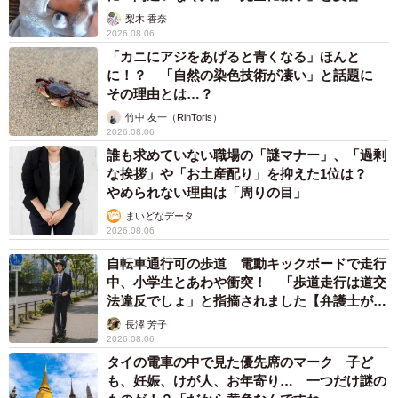
梨木 香奈
2026.08.06
「カニにアジをあげると青くなる」ほんと
に！？ 「自然の染色技術が凄い」と話題に
その理由とは…？
竹中 友一（RinToris）
2026.08.06
誰も求めていない職場の「謎マナー」、「過剰
な挨拶」や「お土産配り」を抑えた1位は？
やめられない理由は「周りの目」
まいどなデータ
2026.08.06
自転車通行可の歩道 電動キックボードで走行
中、小学生とあわや衝突！ 「歩道走行は道交
法違反でしょ」と指摘されました【弁護士が解
説】
長澤 芳子
2026.08.06
タイの電車の中で見た優先席のマーク 子ど
も、妊娠、けが人、お年寄り… 一つだけ謎の