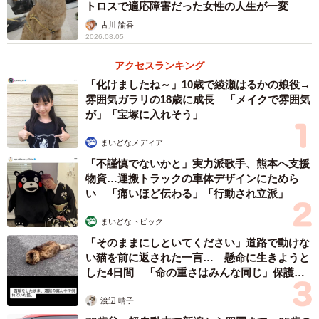
トロスで適応障害だった女性の人生が一変
古川 諭香
2026.08.05
アクセスランキング
「化けましたね～」10歳で綾瀬はるかの娘役→
雰囲気ガラリの18歳に成長 「メイクで雰囲気
が」「宝塚に入れそう」
まいどなメディア
「不謹慎でないかと」実力派歌手、熊本へ支援
物資…運搬トラックの車体デザインにためら
い 「痛いほど伝わる」「行動され立派」
3/5
まいどなトピック
仲良し姉妹、抱き合って眠る。左がモカちゃん、右がラテちゃん
「そのままにしといてください」道路で動けな
キジトラの子猫を「モカ」「ラテ」と名付けた。モカちゃ
い猫を前に返された一言… 懸命に生きようと
した4日間 「命の重さはみんな同じ」保護団
んは、ちょっとワイルド系の顔で、ラテちゃんは、体が少
体代表の訴え
し小さく女の子らしい顔をしていた。しばらくして、ラテ
渡辺 晴子
に声が出ない障害があることが分かり、ラテちゃんは譲渡