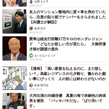
山岡 もと子
2026.08.07
友人のマンション敷地内に度々車を停めていた
ら…注意の貼り紙でナンバーをさらされました
【弁護士が解説】
長澤 芳子
2026.08.07
愛車は総走行距離17万キロのホンダレジェン
ド 「どなたか欲しい方が居たら」 大御所漫
才師が譲渡の意向
まいどなトピック
2026.08.06
【漫画】「高い家賃を払えるのに、まだ欲し
い？」高級レジデンスの七夕飾り、書かれた願
5/5
い事にびっくり 人の欲には終わりがないのか
ラテちゃんが退院したら、心配していた外猫たちがお出迎え
松波 穂乃圭
2026.08.06
大河出演の39歳俳優 真夏の海で赤銅色の肉体
ラテちゃんは1カ月間2階で静養し、少し足を引きずってい
美を連投 「バッキバキだな」「ばり渋いで
たが、外に戻っていった。しかし、毎晩屋根をつたって2階
す」