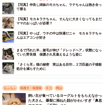
【写真】仲良し姉妹のモカちゃん、ラテちゃんは抱き合っ
て寝る
【写真】モカ＆ラテちゃん、そんなに大きくなってもまだ
ママのおっぱいが必要？
【写真】やっぱ、ウチの中は快適だニャ モカ＆ラテちゃ
2/5
んはエアコンが好き
大きくなってもお母さんの母乳がお気に入りだった
まるで汚れた羊…被毛が伸び「ドレッドヘア」状態になっ
ていた野良猫 保護され見違えるような姿に
2019年2月、生後4、5カ月くらいと思われるキジトラ猫2匹
が、かつて農業機械を入れていた納屋にやって来た。
「さくら耳」猫の秘密 実はある目印…２万匹超の子猫殺
処分を減らすために
2匹はそっくりだったので、姉妹だとすぐに分かった。今ま
でも色々な猫たちがやって来ては、いつの間にか来なくな
るということを繰り返していたので、この子たちもいずれ
もふもふ
保護犬・保護猫
ネコ
岡山
来なくなるのだろうと思っていた。でも、この姉妹は納屋
飼い主が食べているヨーグルトをもらえなかっ
た犬さん、爆裂に拗ねた顔がかわいすぎ「鼻息
をすっかり住処にした。一宮さんはそれぞれ「とも」と