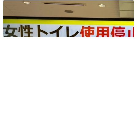
駅構内の女子トイレが不具合で全部使えず→JR西日本が取った
臨機応変な対応に感動 「その手があったか！」
中将 タカノリ
2026.08.05
3歳の女児が1人でトイレへ……親はどこ？→不
安になって“おせっかいオバサン”に 「何かあ
ってからでは遅い」「声をかけても両親は気づ
かぬまま」
宮前 晶子
2026.08.05