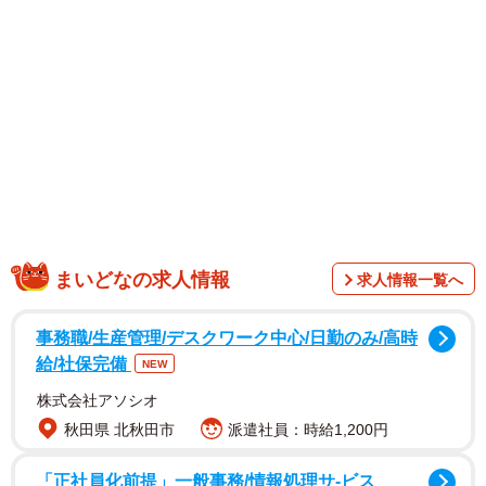
1/5
まいどなの求人情報
求人情報一覧へ
うりふたつのモカちゃん（左）、ラテちゃん（右）。首をかしげる角度
まで同じ。
事務職/生産管理/デスクワーク中心/日勤のみ/高時
給/社保完備
NEW
株式会社アソシオ
秋田県 北秋田市
派遣社員：時給1,200円
「正社員化前提」一般事務/情報処理サ-ビス