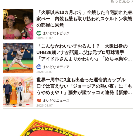
もっと見る
いです」とも言われた。しかし「骨がくっつかないという
「火事以来10カ月ぶり」全焼した自宅訪れた林
のはかわいそうで、即答で手術をお願いした」という。退
家ぺー 内装も壁も取り払われスケルトン状態
院するまで、声こそ出ないけどつらいだろうな、死んだり
の部屋に呆然
しないよなと心配ばかりしていて、2週間はとても長く感じ
まいどなトピック
2026.08.07
た。
「こんなかわいい子おるん！？」大阪出身の
UHB26歳アナが話題…父は元プロ野球選手
「アイドルさんよりかわいい」「めちゃ爽や
か」
まいどなメディア
2026.08.07
世界一周中に3度も出会った運命的カップル
口では言えない「ジョージアの熱い夜」に「も
うやめぇや！」藤井が猛ツッコミ連発【新婚さ
ん】
まいどなニュース
2026.08.07