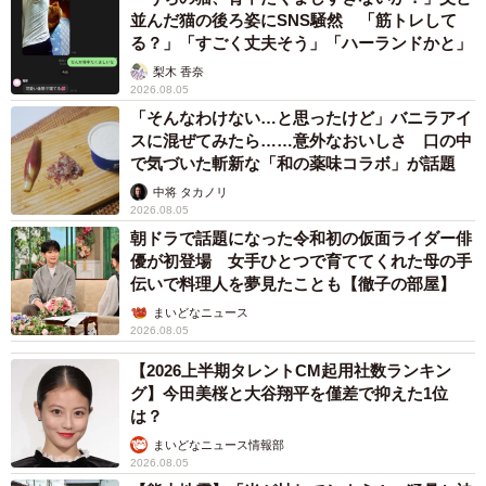
並んだ猫の後ろ姿にSNS騒然 「筋トレして
る？」「すごく丈夫そう」「ハーランドかと」
梨木 香奈
2026.08.05
「そんなわけない…と思ったけど」バニラアイ
スに混ぜてみたら……意外なおいしさ 口の中
で気づいた斬新な「和の薬味コラボ」が話題
中将 タカノリ
2026.08.05
朝ドラで話題になった令和初の仮面ライダー俳
優が初登場 女手ひとつで育ててくれた母の手
伝いで料理人を夢見たことも【徹子の部屋】
まいどなニュース
2026.08.05
【2026上半期タレントCM起用社数ランキン
グ】今田美桜と大谷翔平を僅差で抑えた1位
は？
まいどなニュース情報部
2026.08.05