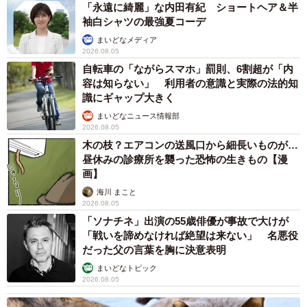
「永遠に綺麗」な内田有紀 ショートヘア＆半
袖白シャツの最強夏コーデ
まいどなメディア
2026.08.05
自転車の「ながらスマホ」罰則、6割超が「内
容は知らない」 利用者の意識と実際の法的知
識にギャップ大きく
まいどなニュース情報部
2026.08.05
木の枝？エアコンの送風口から細長いものが…
昼休みの診療所を襲った恐怖の生きもの【漫
画】
海川 まこと
2026.08.05
「ソナチネ」出演の55歳俳優が事故で大けが
「戦いを諦めなければ絶望は来ない」 名悪役
だった父の言葉を胸に決意表明
まいどなトピック
2026.08.05