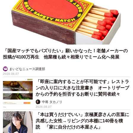
4/5
エアコンの効いた部屋でくつろぐモカちゃん（左）、ラテちゃん（右）
退院当日、外で待っていた3匹に、「家の2階にいるから安
「国産マッチでもバズりたい」願いかなった！老舗メーカーの
心して、元気になって戻ってくるから」とキャリー越しに
投稿が4100万再生 他業種も続々相乗りでミーム化へ発展
会わせた。ラテちゃんの静養が始まると、その夜、3匹は
まいどなニュース調査部
次々と屋根をつたって2階のケージの中のラテちゃんに会い
2026.08.07
に来た。それはまるでお見舞いのようだった。
「即座に案内することが不可能です」レストラ
ンの入り口に大きな注意書き オートリザーブ
外を自由に走らせてあげたい
からの予約を拒否するお断りに賛同者続々
中将 タカノリ
2026.08.07
「本は買うだけでいい」京極夏彦さんの言葉に
共感した女性→リビングの本棚に140冊を積
読 「家に自分だけの本屋さん」