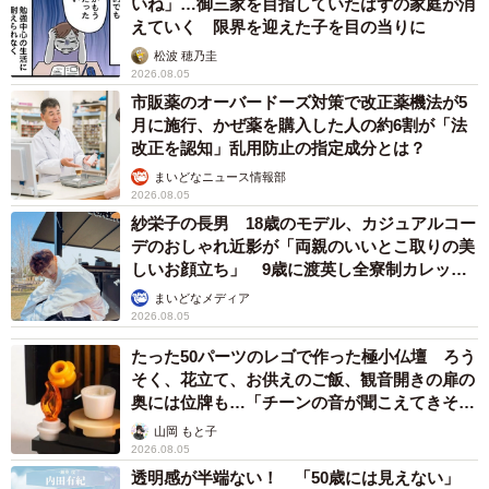
いね」…御三家を目指していたはずの家庭が消
えていく 限界を迎えた子を目の当りに
松波 穂乃圭
2026.08.05
市販薬のオーバードーズ対策で改正薬機法が5
月に施行、かぜ薬を購入した人の約6割が「法
改正を認知」乱用防止の指定成分とは？
まいどなニュース情報部
2026.08.05
紗栄子の長男 18歳のモデル、カジュアルコー
デのおしゃれ近影が「両親のいいとこ取りの美
しいお顔立ち」 9歳に渡英し全寮制カレッジ
で学ぶ
まいどなメディア
2026.08.05
たった50パーツのレゴで作った極小仏壇 ろう
そく、花立て、お供えのご飯、観音開きの扉の
奥には位牌も…「チーンの音が聞こえてきそ
う」
山岡 もと子
2026.08.05
透明感が半端ない！ 「50歳には見えない」