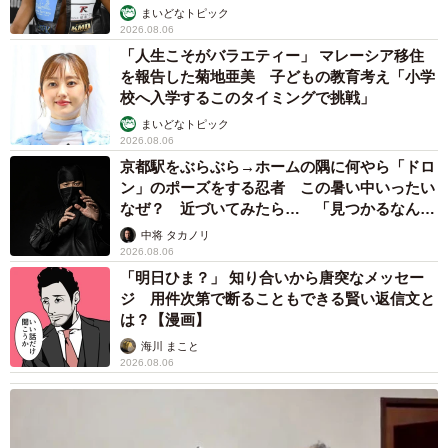
に来るようになり、鳴けないので、すだれや網戸をゴソゴ
まいどなトピック
2026.08.06
ソ触って合図をした。そのうち、夜は部屋の中で寝て、朝
「人生こそがバラエティー」 マレーシア移住
になるとまた外へ出ていくという生活パターンになった。
を報告した菊地亜美 子どもの教育考え「小学
すると、他の猫たちも夜やって来ては鳴いて、部屋に入れ
校へ入学するこのタイミングで挑戦」
てもらうようになった。
まいどなトピック
2026.08.06
京都駅をぶらぶら→ホームの隅に何やら「ドロ
みんな部屋で寝ている時は、ヘソ天をしたり、長く伸びた
ン」のポーズをする忍者 この暑い中いったい
り、とても外猫とは思えない様子だった。いまでは4匹とも
なぜ？ 近づいてみたら… 「見つかるなんて
さくら猫になり、こうした生活を続けている。
未熟」
中将 タカノリ
2026.08.06
「明日ひま？」 知り合いから唐突なメッセー
「完全な家猫にしたら、病気にもならず、事故にも遭わ
ジ 用件次第で断ることもできる賢い返信文と
ず、長生きできるかもしれません。でも、外の生活を知っ
は？【漫画】
ているこの子達には、外を自由に走らせてあげたいと思っ
海川 まこと
ています。長生き出来ないかもしれませんが」（一宮さ
2026.08.06
ん）
ひとつ困ったことは、ラテちゃんがカエルやセミやバッタ