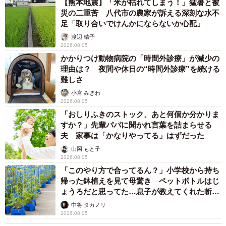
【熊本地震】「米が枯れてしまう！」猛暑と被
災の二重苦 八代市の農家が訴える深刻な水不
足「取り合いでけんかにならないか心配」
渡辺 晴子
2026.08.05
かかりつけ動物病院の「時間外診療」が減少の
理由は？ 夜間や休日の“時間外診療”を続ける
難しさ
小宮 みぎわ
2026.08.05
「おしりふきのストック、あと何個か分かりま
すか？」先輩パパに聞かれ言葉を詰まらせる
夫 家事は「かなりやってる」はずだった
山岡 もと子
2026.08.05
「このやり方で合ってるん？」小学校から持ち
帰った鉢植えを見て母驚き ペットボトルはじ
ょうろだと思ってた…息子が教えてくれた斬新
な水やりとは
中将 タカノリ
2026.08.05