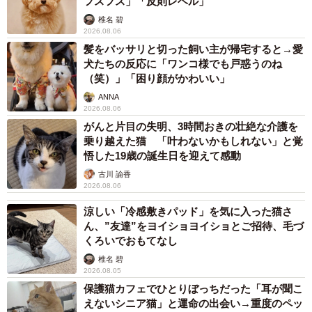
フスフス」「反則レベル」
「ちか」という名前をつけ、外猫として世話をした。
椎名 碧
2026.08.06
その後、ちかちゃんは8カ月の間に3回妊娠した。1度目、そ
髪をバッサリと切った飼い主が帰宅すると→愛
して2度目もどこかで出産し、子猫を連れてくることがなか
犬たちの反応に「ワンコ様でも戸惑うのね
（笑）」「困り顔がかわいい」
ったので、不思議に思っていた。「3度目の時、今度こそう
ANNA
ちで産んでくれたらいいのにと思っていたら、10月7日、白
2026.08.06
1匹キジトラ3匹を納屋で産んだのです」。1カ月が経った
がんと片目の失明、3時間おきの壮絶な介護を
頃、白猫と唯一のオスだったキジトラ1匹の里親が決まり、
乗り越えた猫 「叶わないかもしれない」と覚
悟した19歳の誕生日を迎えて感動
メスのキジトラ2匹が残った。
古川 諭香
2026.08.06
外猫だけど、大事な家族
涼しい「冷感敷きパッド」を気に入った猫さ
ん、”友達”をヨイショヨイショとご招待、毛づ
くろいでおもてなし
椎名 碧
2026.08.05
保護猫カフェでひとりぼっちだった「耳が聞こ
えないシニア猫」と運命の出会い→重度のペッ