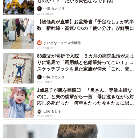
ものが！？「だから黄色なんですね」
中将 タカノリ
2026.08.06
【物価高が直撃】お盆帰省「予定なし」が約半
数 新幹線・高速バスの「使い分け」が鮮明に
まいどなニュース情報部
2026.08.06
83歳父が骨折で入院 ３カ月の病院生活があま
りに退屈で「画用紙と色鉛筆持ってこい！」→
スケッチブックを見た家族が仰天「これ、売れ
ますよ…」
中将 タカノリ
2026.08.06
1歳息子が腕を亜脱臼 「奥さん、専業主婦な
のに」と夫の後輩から一言 母は泣きながら対
応し必死だった 何年もたった今もたまに思い
出し…
山岡 もと子
2026.08.06