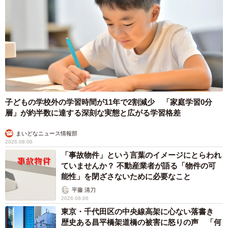
子どもの学校外の学習時間が11年で2割減少 「家庭学習0分
層」が約半数に達する深刻な実態と広がる学習格差
まいどなニュース情報部
2026.08.06
「事故物件」という言葉のイメージにとらわれ
ていませんか？ 不動産業者が語る「物件の可
能性」を閉ざさないために必要なこと
平藤 清刀
2026.08.06
東京・千代田区の中央線高架に心ない落書き
歴史ある昌平橋架道橋の被害に怒りの声 「何