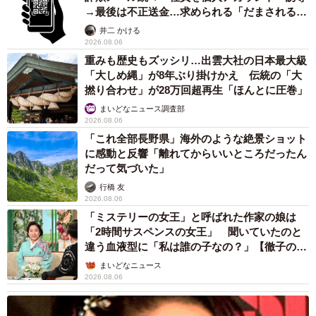
→最後は不正送金…求められる「だまされる前
提」の対策
井二 かける
2026.08.06
重みも歴史もズッシリ…出雲大社の日本最大級
「大しめ縄」が8年ぶり掛けかえ 伝統の「大
撚り合わせ」が28万回超再生「ほんとに圧巻」
まいどなニュース調査部
2026.08.06
「これ全部長野県」海外のような絶景ショット
に感動と反響「離れてからいいところだったん
だって気づいた」
行橋 友
2026.08.06
「ミステリーの女王」と呼ばれた作家の娘は
「2時間サスペンスの女王」 聞いていたのと
違う血液型に「私は誰の子なの？」【徹子の部
屋】
まいどなニュース
2026.08.06