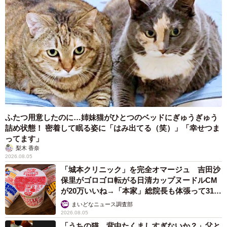
ふたつ用意したのに…姉妹猫がひとつのベッドにぎゅうぎゅう
詰め状態！ 密着して眠る姿に「はみ出てる（笑）」「幸せつま
ってます」
梨木 香奈
2026.08.05
「城本クリニック」を完全オマージュ 吉田沙
保里がゴロゴロ転がる日清カップヌードルCM
が20万いいね→「本家」総院長も体張って31万
いいね
まいどなニュース調査部
2026.08.05
「うちの猫、背中たくましすぎないか？」父と