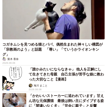
を生きたままくわえて帰ってくることだ。「もう十分お礼
してもらったよ、もういいよ」と言っても、毎晩のように
何かしら持って帰ってくる。寝ているとカエルが跳んでい
ることもしばしば。しかし、一宮さんは、「ラテちゃん今
夜も有難う」と言って、なでてあげている。
コガネムシを見つめる猫とパパ、偶然生まれた神々しい構図が
「宗教画のよう」と話題 「尊い」「ていうかライオンキン
グ」
梨木 香奈
2026.08.06
「誰かみたいにならなきゃ」 他人を正解にし
て生きてきた母親 自己主張が苦手な娘に教わ
った大切なこと【漫画】
海川 まこと
2026.08.06
「かわいいストーカーに追われています」甘え
ん坊な元保護猫 最後は飼い主にダイブする姿
に「間違いなく犬」「完全に親子」と反響