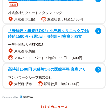
NEW
株式会社リクルートスタッフィング
東京都 大田区
派遣社員：時給1,450円
「未経験・無資格OK!」小児科クリニック受付/
時給1500円～/週1日・4時間～!/家庭と両立
納屋に住み着いた姉妹の野良猫
一般社団法人METKIDS
東京都 板橋区
アルバイト・パート：時給1,500円～1,600円
高時給1500円 未経験OKの医療事務 直雇アリ
マンパワーグループ株式会社
大阪府 堺市
派遣社員：時給1,500円
Sponsored by
おすすめニュース