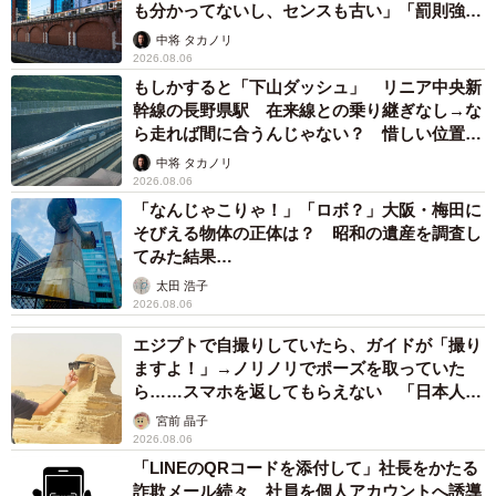
も分かってないし、センスも古い」「罰則強化
して」
中将 タカノリ
2026.08.06
もしかすると「下山ダッシュ」 リニア中央新
幹線の長野県駅 在来線との乗り継ぎなし→な
ら走れば間に合うんじゃない？ 惜しい位置関
係が反響
中将 タカノリ
2026.08.06
「なんじゃこりゃ！」「ロボ？」大阪・梅田に
そびえる物体の正体は？ 昭和の遺産を調査し
てみた結果…
太田 浩子
2026.08.06
エジプトで自撮りしていたら、ガイドが「撮り
ますよ！」→ノリノリでポーズを取っていた
ら……スマホを返してもらえない 「日本人は
カモ代表かも」「私は6時間で3万円払った」
宮前 晶子
2026.08.06
「LINEのQRコードを添付して」社長をかたる
詐欺メール続々 社員を個人アカウントへ誘導