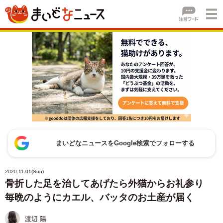
まいどなニュースをGoogle検索でフォローする
2020.11.01(Sun)
骨折した足を治してあげたら外猫からお礼参り
毎晩のようにカエル、バッタのお土産が届く
渡辺 陽