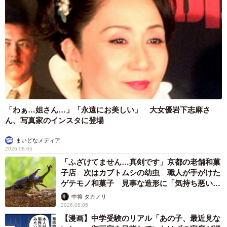
「わぁ…姐さん…」「永遠にお美しい」 大女優岩下志麻さ
ん、写真家のインスタに登場
まいどなメディア
2026.08.05
「ふざけてません…真剣です」京都の老舗和菓
子店 次はカブトムシの幼虫 職人が手がけた
ゲテモノ和菓子 見事な造形に「気持ち悪いく
らいリアル」
中将 タカノリ
2026.08.05
【漫画】中学受験のリアル「あの子、最近見な