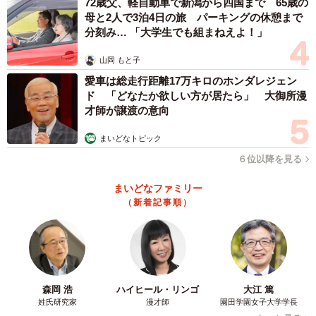
72歳父、軽自動車で新潟から四国まで 65歳の
母と2人で3泊4日の旅 パーキングの休憩まで
せず、家に残すことにした。モカちゃんの里親を探しつつ
分刻み… 「大学生でも組まねえよ！」
も、モカちゃんとラテちゃんが楽しそうにじゃれあってい
るのを見ていると、「可愛いなあ、このままいてもいいか
山岡 もと子
なあ、モカが声の出ないラテを助けてくれるんじゃないか
愛車は総走行距離17万キロのホンダレジェン
ド 「どなたか欲しい方が居たら」 大御所漫
なあと思いはじめたんです。モカも残すことに決め、外猫
才師が譲渡の意向
は4匹になりました」と一宮さん。
まいどなトピック
ラテちゃんは、生後6カ月の頃、右足を骨折してしまった。
６位以降を見る
悪いことに折れた場所が関節の近くで、手術をしなければ
まいどなファミリー
ならなかった。獣医師からは、術後2週間入院して、退院後
（新着記事順）
は2週間のケージ生活を送り、何事もなく半年経ったら、入
れているピンを抜くという説明を受けた。費用も結構な金
額だった。それとは別に、野良だから手術しないという選
択肢もあった。
森岡 浩
ハイヒール・リンゴ
大江 篤
姓氏研究家
漫才師
園田学園女子大学学長
獣医師からは「死にはしないけど、骨がくっつくことは無