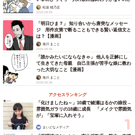
松波 穂乃圭
2026.08.06
「明日ひま？」 知り合いから唐突なメッセー
ジ 用件次第で断ることもできる賢い返信文と
は？【漫画】
海川 まこと
2026.08.06
「誰かみたいにならなきゃ」 他人を正解にし
て生きてきた母親 自己主張が苦手な娘に教わ
った大切なこと【漫画】
海川 まこと
2026.08.06
アクセスランキング
「化けましたね～」10歳で綾瀬はるかの娘役→
雰囲気ガラリの18歳に成長 「メイクで雰囲気
が」「宝塚に入れそう」
まいどなメディア