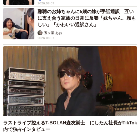
2026.08.07
難聴のお姉ちゃんに5歳の妹が手話通訳 互い
に支え合う家族の日常に反響「妹ちゃん、頼も
しい」「かわいい通訳さん」
五ヶ瀬 あお
2026.08.07
ラストライブ控えるT-BOLAN森友嵐士 にしたん社長がTikTok
内で独占インタビュー