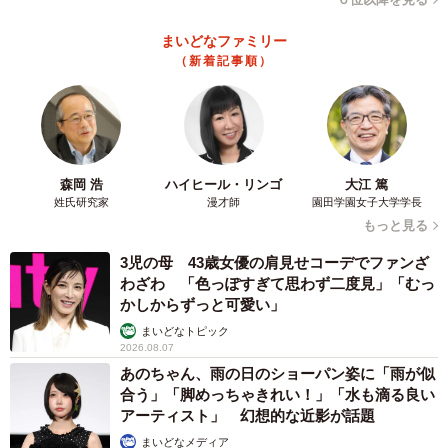
まいどなファミリー
（新着記事順）
森岡 浩
ハイヒール・リンゴ
大江 篤
姓氏研究家
漫才師
園田学園女子大学学長
もっと見る
3児の母 43歳女優の肩見せコーデでファンざ
わざわ 「色っぽすぎて思わず二度見」「むっ
かしからずっと可愛い」
まいどなトピック
2026.08.07
あのちゃん、雨の日のショーパン姿に「雨が似
合う」「脚めっちゃきれい！」「水も滴る良い
アーティスト」 幻想的な近影が話題
まいどなメディア