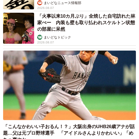
まいどなニュース情報部
2026.08.07
「火事以来10カ月ぶり」全焼した自宅訪れた林
家ぺー 内装も壁も取り払われスケルトン状態
の部屋に呆然
まいどなトピック
2026.08.07
「こんなかわいい子おるん！？」大阪出身のUHB26歳アナが話
題…父は元プロ野球選手 「アイドルさんよりかわいい」「め