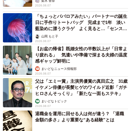
梨木 香奈
2026.08.07
「ちょっとババロアみたい」パートナーの誕生
日に手作りトートバッグ 完成まで1年 淡い
藍染めに漂うクラゲ よく見ると…「センスす
ごい」
山岡 もと子
2026.08.07
【お盆の帰省】既婚女性の半数以上が「日常よ
り疲れる」 気遣いや準備で深まる夫婦の温度
感ギャップ鮮明に
まいどなニュース情報部
2026.08.07
父は「エミー賞」主演男優賞の真田広之 31歳
イケメン俳優が長髪ヒゲのワイルド近影「ガチ
ヒロさんそっくり」「新たな一面もステキ」
まいどなトピック
2026.08.07
退職金を運用に回せる人は何が違う？ 「退職
金額の多さ」より重要な“ある経験”とは