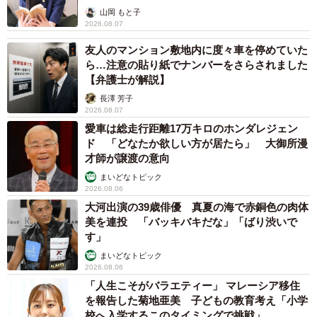
山岡 もと子
2026.08.07
友人のマンション敷地内に度々車を停めていた
ら…注意の貼り紙でナンバーをさらされました
【弁護士が解説】
長澤 芳子
2026.08.07
愛車は総走行距離17万キロのホンダレジェン
ド 「どなたか欲しい方が居たら」 大御所漫
才師が譲渡の意向
まいどなトピック
2026.08.06
大河出演の39歳俳優 真夏の海で赤銅色の肉体
美を連投 「バッキバキだな」「ばり渋いで
す」
まいどなトピック
2026.08.06
「人生こそがバラエティー」 マレーシア移住
を報告した菊地亜美 子どもの教育考え「小学
校へ入学するこのタイミングで挑戦」