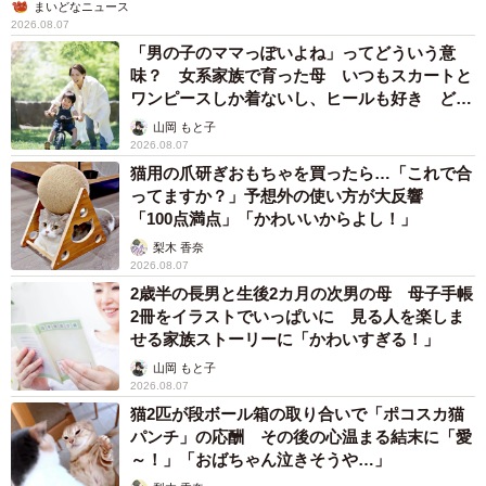
まいどなニュース
2026.08.07
「男の子のママっぽいよね」ってどういう意
味？ 女系家族で育った母 いつもスカートと
ワンピースしか着ないし、ヒールも好き どの
へんが…
山岡 もと子
2026.08.07
猫用の爪研ぎおもちゃを買ったら…「これで合
ってますか？」予想外の使い方が大反響
「100点満点」「かわいいからよし！」
梨木 香奈
2026.08.07
2歳半の長男と生後2カ月の次男の母 母子手帳
2冊をイラストでいっぱいに 見る人を楽しま
せる家族ストーリーに「かわいすぎる！」
山岡 もと子
2026.08.07
猫2匹が段ボール箱の取り合いで「ポコスカ猫
パンチ」の応酬 その後の心温まる結末に「愛
～！」「おばちゃん泣きそうや…」