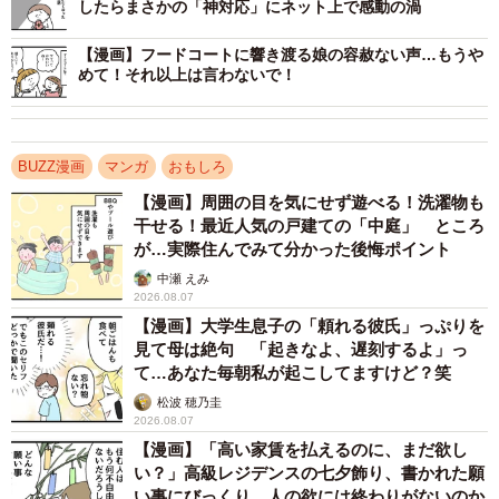
したらまさかの「神対応」にネット上で感動の渦
4/4
【漫画】フードコートに響き渡る娘の容赦ない声…もうや
めて！それ以上は言わないで！
この漫画の記事を見る
→
https://maidonanews.jp/article/12949722
BUZZ漫画
マンガ
おもしろ
【漫画】周囲の目を気にせず遊べる！洗濯物も
干せる！最近人気の戸建ての「中庭」 ところ
が…実際住んでみて分かった後悔ポイント
中瀬 えみ
2026.08.07
【漫画】大学生息子の「頼れる彼氏」っぷりを
見て母は絶句 「起きなよ、遅刻するよ」っ
て…あなた毎朝私が起こしてますけど？笑
松波 穂乃圭
2026.08.07
【漫画】「高い家賃を払えるのに、まだ欲し
い？」高級レジデンスの七夕飾り、書かれた願
い事にびっくり 人の欲には終わりがないのか