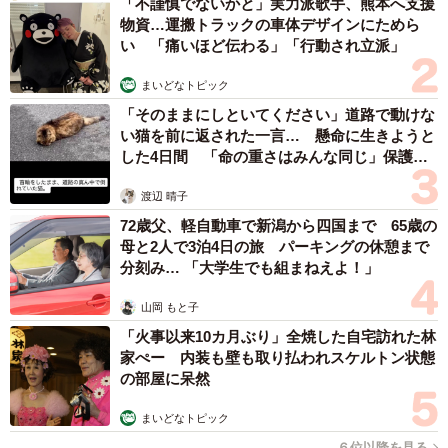
「不謹慎でないかと」実力派歌手、熊本へ支援
物資…運搬トラックの車体デザインにためら
い 「痛いほど伝わる」「行動され立派」
まいどなトピック
「そのままにしといてください」道路で動けな
い猫を前に返された一言… 懸命に生きようと
した4日間 「命の重さはみんな同じ」保護団
体代表の訴え
渡辺 晴子
72歳父、軽自動車で新潟から四国まで 65歳の
母と2人で3泊4日の旅 パーキングの休憩まで
分刻み… 「大学生でも組まねえよ！」
山岡 もと子
「火事以来10カ月ぶり」全焼した自宅訪れた林
家ぺー 内装も壁も取り払われスケルトン状態
の部屋に呆然
まいどなトピック
６位以降を見る