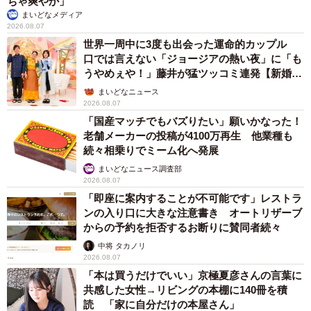
ちゃ爽やか」
まいどなメディア
2026.08.07
世界一周中に3度も出会った運命的カップル
口では言えない「ジョージアの熱い夜」に「も
うやめぇや！」藤井が猛ツッコミ連発【新婚さ
ん】
まいどなニュース
2026.08.07
「国産マッチでもバズりたい」願いかなった！
老舗メーカーの投稿が4100万再生 他業種も
続々相乗りでミーム化へ発展
まいどなニュース調査部
2026.08.07
「即座に案内することが不可能です」レストラ
ンの入り口に大きな注意書き オートリザーブ
からの予約を拒否するお断りに賛同者続々
中将 タカノリ
2026.08.07
「本は買うだけでいい」京極夏彦さんの言葉に
共感した女性→リビングの本棚に140冊を積
読 「家に自分だけの本屋さん」