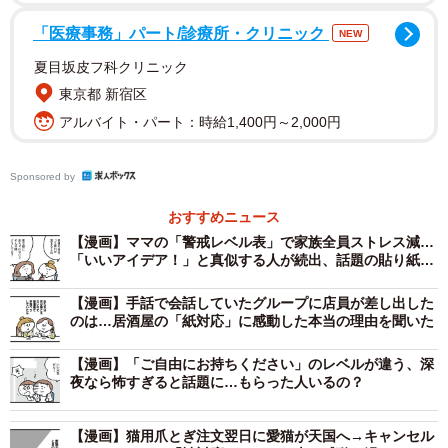
「医療事務」パート/診療所・クリニック
NEW
夏目坂皮フ科クリニック
東京都 新宿区
アルバイト・パート：時給1,400円～2,000円
3/4
Sponsored by
おすすめニュース
【漫画】ママの「警戒レベル表」で家族全員ストレス減…
「いいアイデア！」と真似する人が続出、話題の貼り紙と
は？
【漫画】手話で会話していたグループに店員が差し出した
のは…居酒屋の「紙対応」に感動した本当の理由を聞いた
【漫画】「ご自由にお持ちください」のレベルが違う、深
夜なら怖すぎると話題に…もらった人いるの？
【漫画】猫用爪とぎ注文翌日に愛猫が天国へ→キャンセル