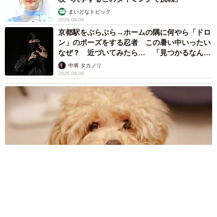
まいどなトピック
2026.08.06
京都駅をぶらぶら→ホームの隅に何やら「ドロ
ン」のポーズをする忍者 この暑い中いったい
なぜ？ 近づいてみたら… 「見つかるなんて
未熟」
中将 タカノリ
2026.08.06
飼い主が食べているヨーグルトをもらえなかった犬さん、爆裂
に拗ねた顔がかわいすぎ「鼻息フスフス」「反則レベル」