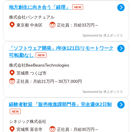
地方創生に向き合う「経理」
NEW
株式会社パンクチュアル
東京都 中央区
正社員：月給33万円～
Sponsored by 求人ボックス
「ソフトウェア開発」/年休121日/リモートワーク
可/転勤なし
NEW
株式会社BeeBeansTechnologies
茨城県 つくば市
正社員：月給21万円～30万7,000円
Sponsored by 求人ボックス
経験者歓迎 「販売推進課部門長」完全週休2日制
NEW
シネジック株式会社
宮城県 富谷市
正社員：月給30万円～