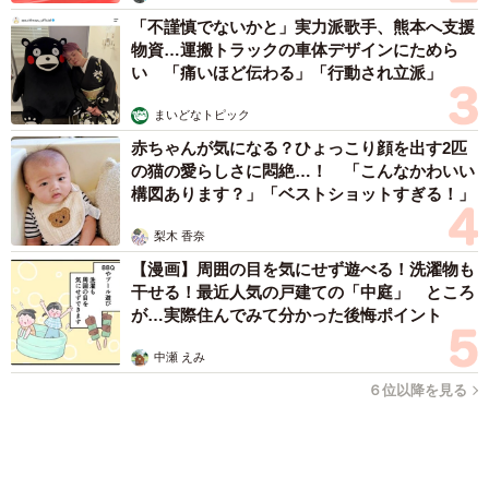
「不謹慎でないかと」実力派歌手、熊本へ支援
物資…運搬トラックの車体デザインにためら
い 「痛いほど伝わる」「行動され立派」
まいどなトピック
赤ちゃんが気になる？ひょっこり顔を出す2匹
の猫の愛らしさに悶絶…！ 「こんなかわいい
構図あります？」「ベストショットすぎる！」
梨木 香奈
【漫画】周囲の目を気にせず遊べる！洗濯物も
干せる！最近人気の戸建ての「中庭」 ところ
が…実際住んでみて分かった後悔ポイント
中瀬 えみ
６位以降を見る