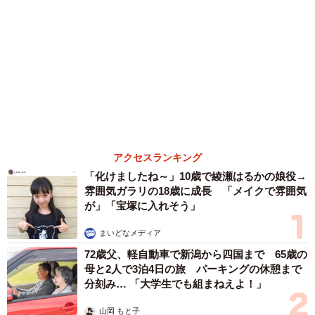
アクセスランキング
「化けましたね～」10歳で綾瀬はるかの娘役→
雰囲気ガラリの18歳に成長 「メイクで雰囲気
が」「宝塚に入れそう」
まいどなメディア
72歳父、軽自動車で新潟から四国まで 65歳の
母と2人で3泊4日の旅 パーキングの休憩まで
分刻み… 「大学生でも組まねえよ！」
山岡 もと子