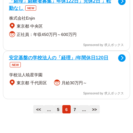
「経理」経験者募集」年休122日」完休2日 」転
勤なし
NEW
株式会社Enjin
東京都 中央区
正社員：年収450万円～600万円
Sponsored by 求人ボックス
安定基盤の学校法人の「経理」/年間休日120日
NEW
学校法人暁星学園
東京都 千代田区
月給30万円～
Sponsored by 求人ボックス
<<
…
5
6
7
…
>>