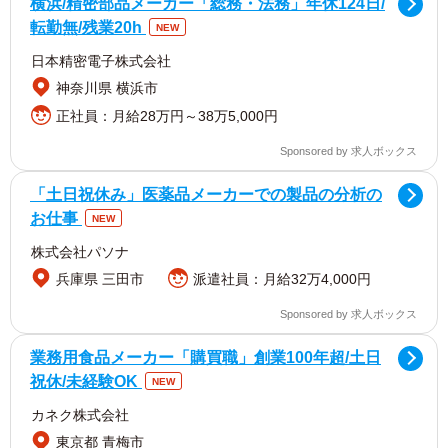
横浜/精密部品メーカー「総務・法務」年休124日/
転勤無/残業20h
NEW
日本精密電子株式会社
神奈川県 横浜市
正社員：月給28万円～38万5,000円
Sponsored by 求人ボックス
「土日祝休み」医薬品メーカーでの製品の分析の
お仕事
NEW
株式会社パソナ
兵庫県 三田市
派遣社員：月給32万4,000円
Sponsored by 求人ボックス
業務用食品メーカー「購買職」創業100年超/土日
祝休/未経験OK
NEW
カネク株式会社
東京都 青梅市