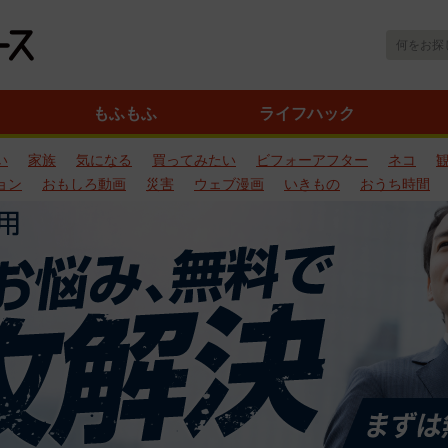
もふもふ
ライフハック
い
家族
気になる
買ってみたい
ビフォーアフター
ネコ
ョン
おもしろ動画
災害
ウェブ漫画
いきもの
おうち時間