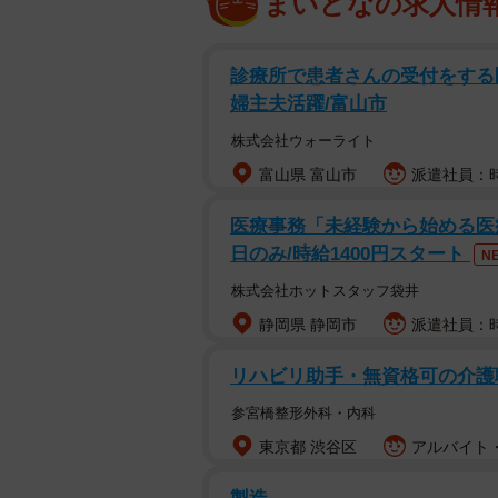
まいどなの求人情
診療所で患者さんの受付をする医
婦主夫活躍/富山市
株式会社ウォーライト
富山県 富山市
派遣社員：時給
医療事務「未経験から始める医療事
日のみ/時給1400円スタート
N
株式会社ホットスタッフ袋井
静岡県 静岡市
派遣社員：時
リハビリ助手・無資格可の介護
参宮橋整形外科・内科
東京都 渋谷区
アルバイト・