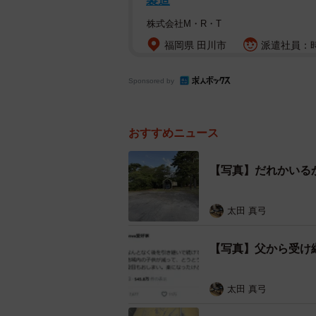
製造
株式会社M・R・T
福岡県 田川市
派遣社員：時
Sponsored by
おすすめニュース
【写真】だれかいる
太田 真弓
【写真】父から受け
太田 真弓