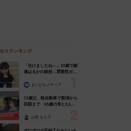
セスランキング
「化けましたね～」10歳で綾
瀬はるかの娘役→雰囲気ガラ
リの18歳に成長 「メイクで
雰囲気が」「宝塚に入れそ
まいどなメディア
う」
72歳父、軽自動車で新潟から
四国まで 65歳の母と2人で
3泊4日の旅 パーキングの休
憩まで分刻み… 「大学生で
山岡 もと子
も組まねえよ！」
ボロボロで不細工なおじいち