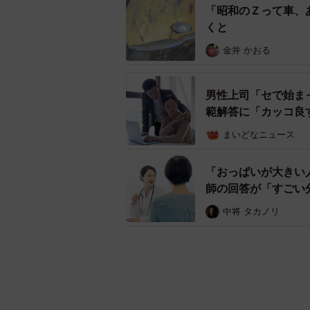
「昭和のＺって車、
くと
金井 かおる
男性上司「セで始ま
範解答に「カッコ良
まいどなニュース
「おっぱいが大きい
師の回答が「すごい
中将 タカノリ