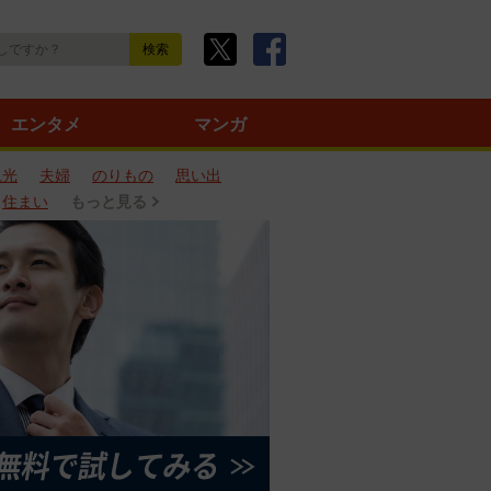
エンタメ
マンガ
観光
夫婦
のりもの
思い出
住まい
もっと見る