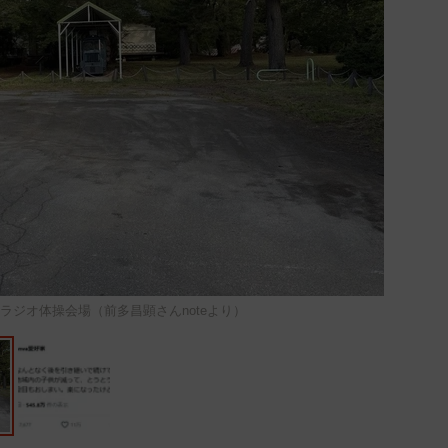
ラジオ体操会場（前多昌顕さんnoteより）