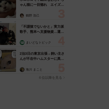
ゃん猫に一目惚れ エイズだ
し手がかかるけど…おうちで
暮らすと「おじ猫」だって可
鶴野 浩己
愛くなったよ！
「不謹慎でないかと」実力派
歌手、熊本へ支援物資…運搬
トラックの車体デザインにた
めらい 「痛いほど伝わる」
まいどなトピック
「行動され立派」
2泊3日の東京出張→飼い主さ
んが不在中ハムスターに異
変 眉間にできた深いしわ、
「急に老けた？」【漫画】
海川 まこと
６位以降を見る