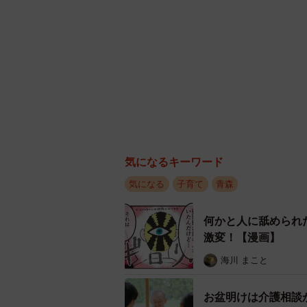
気になるキーワード
気になる
子育て
青森
何かと人に舐められ
激変！【漫画】
海川 まこと
お盆明けは介護相談