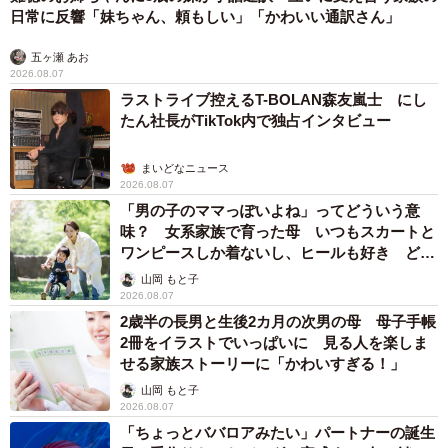
世界一周中に3度も出会った運命的カップル 口では言えない
「ジョージアの熱い夜」に「もうやめぇや！」藤井が猛ツッコ
ミ連発【新婚さん】
まいどなニュース
2026.08.07
「国産マッチでもバズりたい」願いかなった！
老舗メーカーの投稿が4100万再生 他業種も
続々相乗りでミーム化へ発展
まいどなニュース調査部
2026.08.07
「即座に案内することが不可能です」レストラ
ンの入り口に大きな注意書き オートリザーブ
からの予約を拒否するお断りに賛同者続々
中将 タカノリ