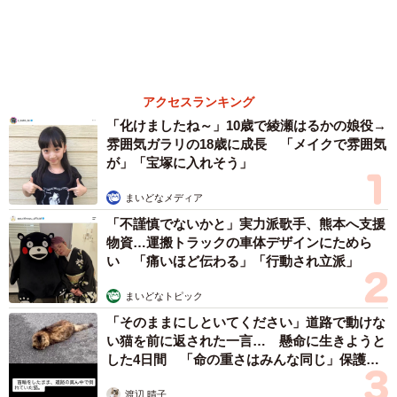
3児の母 43歳女優の肩見せコーデでファンざ
わざわ 「色っぽすぎて思わず二度見」「むっ
かしからずっと可愛い」
まいどなトピック
2026.08.07
あのちゃん、雨の日のショーパン姿に「雨が似
合う」「脚めっちゃきれい！」「水も滴る良い
アーティスト」 幻想的な近影が話題
まいどなメディア
2026.08.07
【漫画】周囲の目を気にせず遊べる！洗濯物も
干せる！最近人気の戸建ての「中庭」 ところ
が…実際住んでみて分かった後悔ポイント
中瀬 えみ
2026.08.07