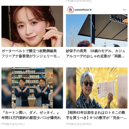
ガーターベルトで際立つ妖艶脚線美
紗栄子の長男 18歳のモデル、カジュ
フリーアナ森香澄がランジェリーモデ
アルコーデのおしゃれ近影が「両親の
ルに ｢PE...
いいとこ取...
『カートン買い、ダメ。ゼッタイ。』
【昭和43年以前生まれはロト６この数
年間11万円節約の新型タバコが爆売れ
字を買うべき】6つの数字が「完全一
致」する方...
PR(株式会社HAL)
PR(株式会社MURA)
Recommended by
昨日の人気フォトセレクション