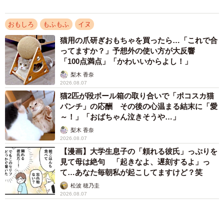
椎名 碧
2026.08.06
アクセスランキング
「化けましたね～」10歳で綾瀬はるかの娘役→
雰囲気ガラリの18歳に成長 「メイクで雰囲気
が」「宝塚に入れそう」
まいどなメディア
「不謹慎でないかと」実力派歌手、熊本へ支援
物資…運搬トラックの車体デザインにためら
い 「痛いほど伝わる」「行動され立派」
まいどなトピック
「そのままにしといてください」道路で動けな
い猫を前に返された一言… 懸命に生きようと
した4日間 「命の重さはみんな同じ」保護団
体代表の訴え
渡辺 晴子
72歳父、軽自動車で新潟から四国まで 65歳の
母と2人で3泊4日の旅 パーキングの休憩まで