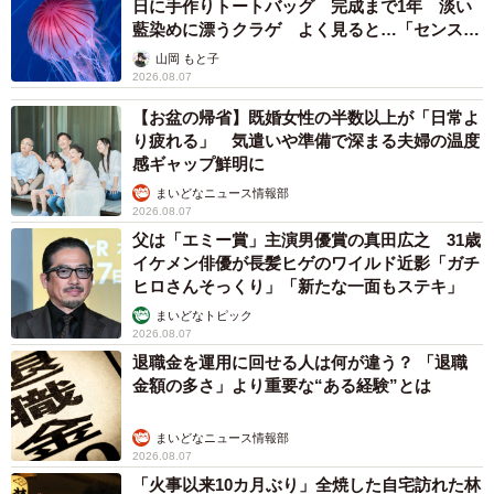
2026.08.07
「本は買うだけでいい」京極夏彦さんの言葉に
共感した女性→リビングの本棚に140冊を積
読 「家に自分だけの本屋さん」
山岡 もと子
2026.08.07
友人のマンション敷地内に度々車を停めていた
ら…注意の貼り紙でナンバーをさらされました
【弁護士が解説】
長澤 芳子
2026.08.07
愛車は総走行距離17万キロのホンダレジェン
ド 「どなたか欲しい方が居たら」 大御所漫
才師が譲渡の意向
まいどなトピック
2026.08.06
【漫画】「高い家賃を払えるのに、まだ欲し
い？」高級レジデンスの七夕飾り、書かれた願
い事にびっくり 人の欲には終わりがないのか
松波 穂乃圭