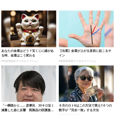
あなたの金運はどう？宝くじに縁があ
【当選】金運が上がる直前に起こるサ
る時、金運はこう変わる
イン
PR(合同会社デジタルファーム )
PR(合同会社デジタルファーム )
「一瞬誰かと…」彦摩呂、30キロ近く
８月のロト6はこの方法で買え!!６つの
減量した姿に反響 既製品の防護服が
数字が『完全一致』する方法
着られると...
PR(株式会社MURA)