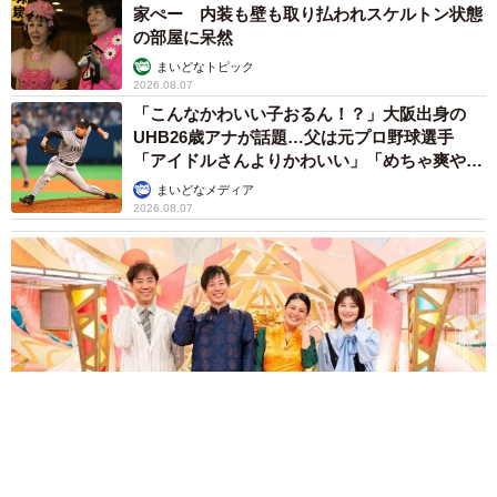
2026.08.06
大河出演の39歳俳優 真夏の海で赤銅色の肉体
美を連投 「バッキバキだな」「ばり渋いで
す」
まいどなトピック
2026.08.06
「人生こそがバラエティー」 マレーシア移住
を報告した菊地亜美 子どもの教育考え「小学
校へ入学するこのタイミングで挑戦」
まいどなトピック
2026.08.06
「明日ひま？」 知り合いから唐突なメッセー
ジ 用件次第で断ることもできる賢い返信文と
は？【漫画】
海川 まこと
2026.08.06