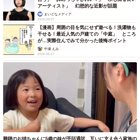
退職金を運用に回せる人は何が違う？ 「退職
金額の多さ」より重要な“ある経験”とは
まいどなニュース情報部
2026.08.07
「火事以来10カ月ぶり」全焼した自宅訪れた林
家ぺー 内装も壁も取り払われスケルトン状態
の部屋に呆然
まいどなトピック
2026.08.07
「こんなかわいい子おるん！？」大阪出身の
UHB26歳アナが話題…父は元プロ野球選手
「アイドルさんよりかわいい」「めちゃ爽や
か」
まいどなメディア
2026.08.07