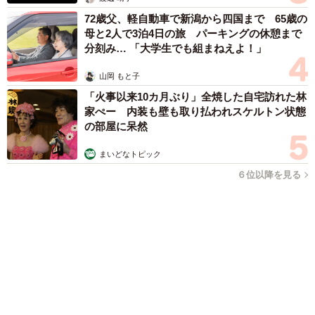
難聴のお姉ちゃんに5歳の妹が手話通訳 互いに支え合う家族の
日常に反響「妹ちゃん、頼もしい」「かわいい通訳さん」
五ヶ瀬 あお
2026.08.07
ラストライブ控えるT-BOLAN森友嵐士 にし
たん社長がTikTok内で独占インタビュー
まいどなニュース
2026.08.07
「男の子のママっぽいよね」ってどういう意
味？ 女系家族で育った母 いつもスカートと
ワンピースしか着ないし、ヒールも好き どの
へんが…
山岡 もと子
2026.08.07