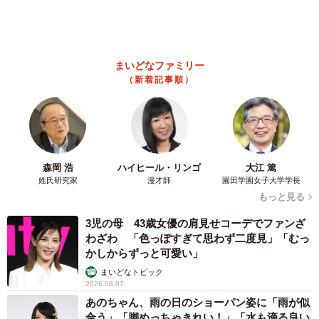
2歳半の長男と生後2カ月の次男の母 母子手帳
2冊をイラストでいっぱいに 見る人を楽しま
せる家族ストーリーに「かわいすぎる！」
山岡 もと子
2026.08.07
「ちょっとババロアみたい」パートナーの誕生
日に手作りトートバッグ 完成まで1年 淡い
藍染めに漂うクラゲ よく見ると…「センスす
ごい」
山岡 もと子
2026.08.07
【お盆の帰省】既婚女性の半数以上が「日常よ
り疲れる」 気遣いや準備で深まる夫婦の温度
感ギャップ鮮明に
まいどなニュース情報部
2026.08.07
父は「エミー賞」主演男優賞の真田広之 31歳
イケメン俳優が長髪ヒゲのワイルド近影「ガチ
ヒロさんそっくり」「新たな一面もステキ」
まいどなトピック
2026.08.07