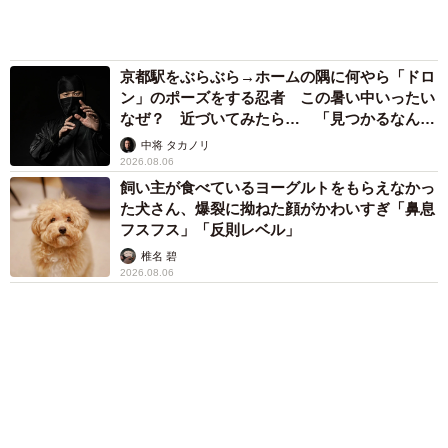
分刻み… 「大学生でも組まねえよ！」
山岡 もと子
「火事以来10カ月ぶり」全焼した自宅訪れた林
家ぺー 内装も壁も取り払われスケルトン状態
の部屋に呆然
まいどなトピック
６位以降を見る
まいどなファミリー
（新着記事順）
森岡 浩
ハイヒール・リンゴ
大江 篤
姓氏研究家
漫才師
園田学園女子大学学長
もっと見る