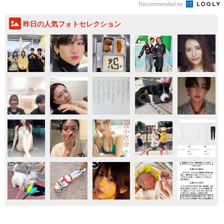
おもしろ
もふもふ
イヌ
猫用の爪研ぎおもちゃを買ったら…「これで合
ってますか？」予想外の使い方が大反響
「100点満点」「かわいいからよし！」
梨木 香奈