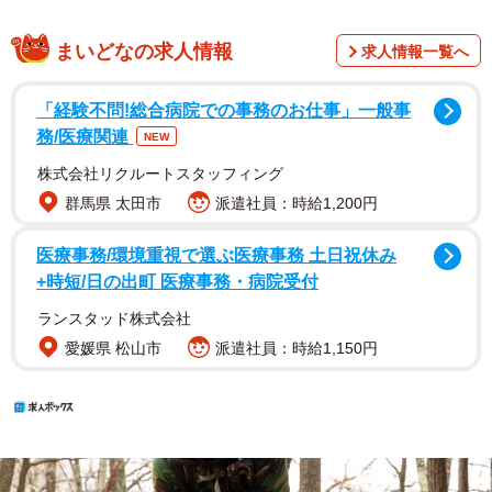
まいどなの求人情報
求人情報一覧へ
「経験不問!総合病院での事務のお仕事」一般事
務/医療関連
NEW
株式会社リクルートスタッフィング
群馬県 太田市
派遣社員：時給1,200円
医療事務/環境重視で選ぶ医療事務 土日祝休み
+時短/日の出町 医療事務・病院受付
ランスタッド株式会社
愛媛県 松山市
派遣社員：時給1,150円