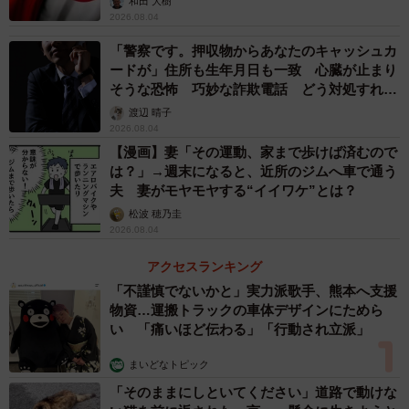
和田 大樹
2026.08.04
「警察です。押収物からあなたのキャッシュカ
ードが」住所も生年月日も一致 心臓が止まり
そうな恐怖 巧妙な詐欺電話 どう対処すれ
ば…
渡辺 晴子
2026.08.04
【漫画】妻「その運動、家まで歩けば済むので
4/8
は？」→週末になると、近所のジムへ車で通う
夫 妻がモヤモヤする“イイワケ”とは？
予備校の費用に対する満足度（提供画像）
松波 穂乃圭
2026.08.04
続けて、「予備校の費用に対する満足度」を聞いたとこ
ろ、33.9％の保護者が「満足」（満足24.5％・非常に満足
アクセスランキング
9.4％）と回答した一方、21.5％の保護者は「不満」（不満
「不謹慎でないかと」実力派歌手、熊本へ支援
物資…運搬トラックの車体デザインにためら
16.3%・非常に不満5.2%）と答えており、高額な費用に対
い 「痛いほど伝わる」「行動され立派」
して十分な教育の質やサポートが提供されていないと感じ
ている保護者が一定数いることがうかがえました。
まいどなトピック
「そのままにしといてください」道路で動けな