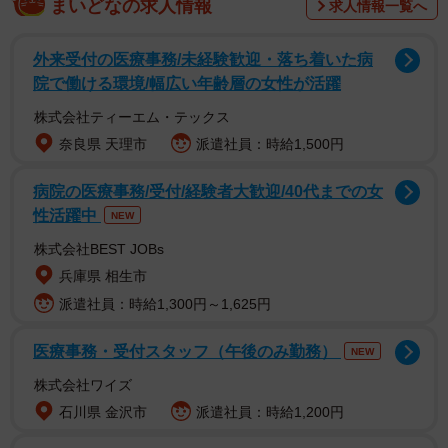
まいどなの求人情報
求人情報一覧へ
じゅけラボ予備校（大阪市北区）が、「浪人生の塾・予備
校費用に関するアンケート」と題して2023年9月にインタ
外来受付の医療事務/未経験歓迎・落ち着いた病
ーネットで実施した調査です。
院で働ける環境/幅広い年齢層の女性が活躍
株式会社ティーエム・テックス
奈良県 天理市
派遣社員：時給1,500円
病院の医療事務/受付/経験者大歓迎/40代までの女
性活躍中
NEW
株式会社BEST JOBs
兵庫県 相生市
派遣社員：時給1,300円～1,625円
医療事務・受付スタッフ（午後のみ勤務）
NEW
2/8
株式会社ワイズ
石川県 金沢市
派遣社員：時給1,200円
浪人生の月額教育費（提供画像）