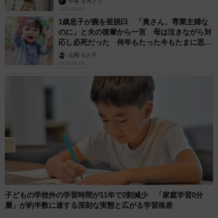
中将 タカノリ
2026.08.06
1歳息子が腕を亜脱臼 「奥さん、専業主婦な
のに」と夫の後輩から一言 母は泣きながら対
応し必死だった 何年もたった今もたまに思い
出し…
山岡 もと子
2026.08.06
子どもの学校外の学習時間が11年で2割減少 「家庭学習0分
層」が約半数に達する深刻な実態と広がる学習格差