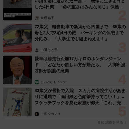
い猫を前に返された一言… 懸命に生きようと
した4日間 「命の重さはみんな同じ」保護団
体代表の訴え
渡辺 晴子
72歳父、軽自動車で新潟から四国まで 65歳の
母と2人で3泊4日の旅 パーキングの休憩まで
分刻み… 「大学生でも組まねえよ！」
山岡 もと子
愛車は総走行距離17万キロのホンダレジェン
ド 「どなたか欲しい方が居たら」 大御所漫
才師が譲渡の意向
5/8
まいどなトピック
予備校のサービスに見合う月額（提供画像）
83歳父が骨折で入院 ３カ月の病院生活があま
りに退屈で「画用紙と色鉛筆持ってこい！」→
スケッチブックを見た家族が仰天「これ、売れ
ますよ…」
中将 タカノリ
６位以降を見る