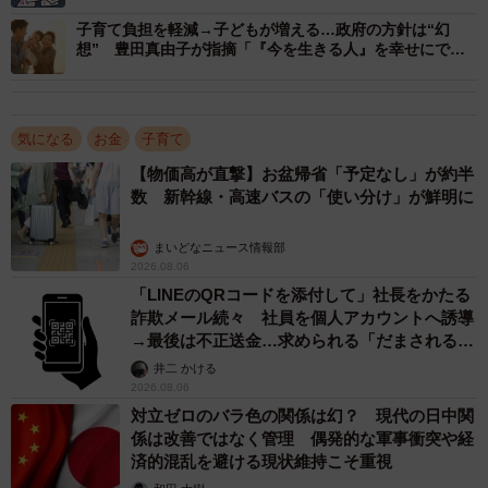
受験の悩み」
子育て負担を軽減→子どもが増える…政府の方針は“幻
想” 豊田真由子が指摘「『今を生きる人』を幸せにでき
ない国が、少子化対策などできるのか」
3/8
年間の総費用（季節講習や特別講習代含む）（提供画像）
気になる
お金
子育て
さらに、毎月の授業料や特別講習費、入会金など初期費用
【物価高が直撃】お盆帰省「予定なし」が約半
数 新幹線・高速バスの「使い分け」が鮮明に
も含めた「年間の総費用」については、「100万円以上150
万円未満」（23.3%）、「70万円以上100万円未満」
まいどなニュース情報部
（18.0%）などが上位となり、年間「100万円以上」支出し
2026.08.06
ている保護者は合計32.6%となりました。その一方で、年
「LINEのQRコードを添付して」社長をかたる
詐欺メール続々 社員を個人アカウントへ誘導
間の総費用について「わからない」と回答した保護者は
→最後は不正送金…求められる「だまされる前
24.7%となっています。
提」の対策
井二 かける
2026.08.06
対立ゼロのバラ色の関係は幻？ 現代の日中関
係は改善ではなく管理 偶発的な軍事衝突や経
済的混乱を避ける現状維持こそ重視