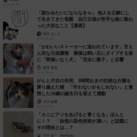
2026.08.06
「誰かみたいにならなきゃ」 他人を正解にし
て生きてきた母親 自己主張が苦手な娘に教わ
った大切なこと【漫画】
海川 まこと
2026.08.06
「かわいいストーカーに追われています」甘え
ん坊な元保護猫 最後は飼い主にダイブする姿
に「間違いなく犬」「完全に親子」と反響
梨木 香奈
2026.08.06
がんと片目の失明、3時間おきの壮絶な介護を
乗り越えた猫 「叶わないかもしれない」と覚
悟した19歳の誕生日を迎えて感動
古川 諭香
2026.08.06
「カニにアジをあげると青くなる」ほんと
に！？ 「自然の染色技術が凄い」と話題に
その理由とは…？
竹中 友一（RinToris）