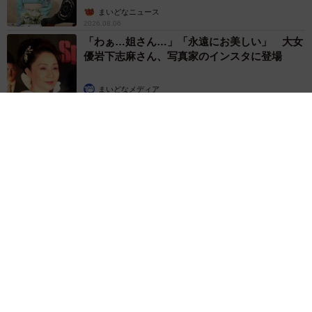
屋】
まいどなニュース
2026.08.06
「わぁ…姐さん…」「永遠にお美しい」 大女
優岩下志麻さん、写真家のインスタに登場
まいどなメディア
2026.08.05
「ふざけてません…真剣です」京都の老舗和菓子店 次はカブ
トムシの幼虫 職人が手がけたゲテモノ和菓子 見事な造形に