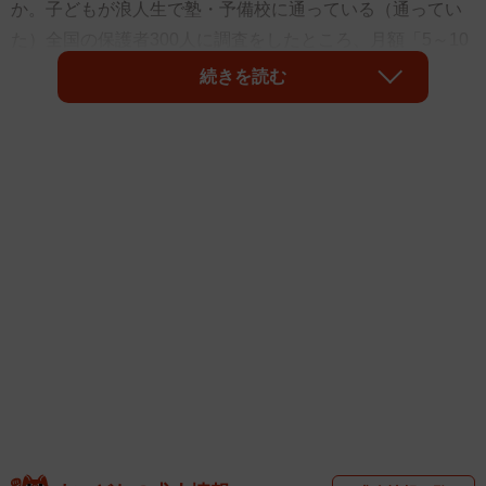
か。子どもが浪人生で塾・予備校に通っている（通ってい
た）全国の保護者300人に調査をしたところ、月額「5～10
万円」が多数派となりました。また、年間の総費用（季節
続きを読む
講習や特別講習代含む）については、約3人に1人が「100
万円以上」の年間教育費を支払っていることが分かったそ
うです。