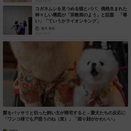
2026.08.06
コガネムシを見つめる猫とパパ、偶然生まれた
神々しい構図が「宗教画のよう」と話題 「尊
い」「ていうかライオンキング」
梨木 香奈
2026.08.06
髪をバッサリと切った飼い主が帰宅すると→愛犬たちの反応に
「ワンコ様でも戸惑うのね（笑）」「困り顔がかわいい」
ANNA