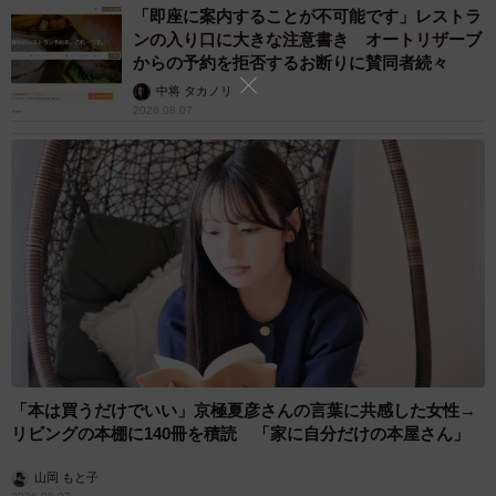
「即座に案内することが不可能です」レストラ
を適切な費用と感じている浪人生の保護者が多いことがう
ンの入り口に大きな注意書き オートリザーブ
かがえます。なお、適切な月額費用について「わからな
からの予約を拒否するお断りに賛同者続々
い」と回答した保護者は14.9%でした。
中将 タカノリ
2026.08.07
「本は買うだけでいい」京極夏彦さんの言葉に共感した女性→
7/8
リビングの本棚に140冊を積読 「家に自分だけの本屋さん」
予備校のサービスに見合う年間の総費用（提供画像）
山岡 もと子