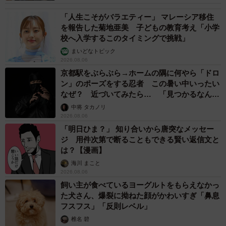
を適切な価格だと感じる保護者は合計で55.9%、「30万円
「人生こそがバラエティー」 マレーシア移住
未満」「30万円以上50万円未満」の価格帯も含めるとまさ
を報告した菊地亜美 子どもの教育考え「小学
に80.6%の保護者が「100万円未満」を最適だと感じている
校へ入学するこのタイミングで挑戦」
ことが分かりました。
まいどなトピック
2026.08.06
京都駅をぶらぶら→ホームの隅に何やら「ドロ
しかしながら、実際の年間支出として一番多い価格帯が
ン」のポーズをする忍者 この暑い中いったい
「100万円以上150万円未満」という事を踏まえると、実際
なぜ？ 近づいてみたら… 「見つかるなんて
の支出額と最適だと感じる支出額にギャップがあり、今よ
未熟」
中将 タカノリ
2026.08.06
り安い価格帯を求めている保護者が多いことがうかがえま
「明日ひま？」 知り合いから唐突なメッセー
す。なお、適切な年間の総費用について「わからない」と
ジ 用件次第で断ることもできる賢い返信文と
回答した保護者は10.4%だったそうです。
は？【漫画】
海川 まこと
2026.08.06
飼い主が食べているヨーグルトをもらえなかっ
た犬さん、爆裂に拗ねた顔がかわいすぎ「鼻息
フスフス」「反則レベル」
椎名 碧