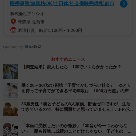
医療事務/無資格OK/土日休/社会保険完備/弘前市
まず、「予備校の授業料（月額）」を教えてもらったとこ
株式会社アソシオ
ろ、「5万円以上7万円未満」「7万円以上10万円未満」
青森県 弘前市
（いずれも15.7%）などに回答が集まりました。その一方
派遣社員：時給1,100円～1,200円
で、月の教育費用について「わからない」と回答した保護
者が35.3%と高いことから同校は、「予備校や大学受験の
Sponsored by
塾からの情報提供が不足していたり、費用の内訳が複雑で
理解しづらかったりする可能性が考えられます」とコメン
おすすめニュース
トしています。
【調査結果】浪人したら…1年でいくらかかったか？
働く20～30代の7割強「子育てがしづらい社会」→ゆとり
を持って子育てができる平均年収は「1000万円超」の声
36歳男性「妻と子どもの3人家族。貯金ゼロですが、生活
できているので、特に問題だと思っていません」…FPが訴
える“将来に備える必要性”
「本当に受験したいのか微妙」「本音が今一つわからな
い」 親も複雑…成績のことだけじゃない、子どもの「お