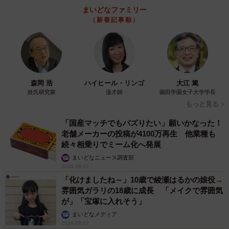
まいどなファミリー
（新着記事順）
6/8
森岡 浩
ハイヒール・リンゴ
大江 篤
【月額】実際の支出と最適だと思う金額について（提供画像）
姓氏研究家
漫才師
園田学園女子大学学長
もっと見る
では、「予備校のサービスに見合う月額」はいくらぐらい
「国産マッチでもバズりたい」願いかなった！
なのでしょうか。調査の結果、「3万円以上5万円未満」
老舗メーカーの投稿が4100万再生 他業種も
（32.5%）、「2万円以上3万円未満」（18.8％）、「5万円
続々相乗りでミーム化へ発展
以上7万円未満」（15.6％）などが上位となり、「5万円未
まいどなニュース調査部
2026.08.07
満」を適切な価格だと感じる保護者が合計で59.1%という
「化けましたね～」10歳で綾瀬はるかの娘役→
結果になりました。
雰囲気ガラリの18歳に成長 「メイクで雰囲気
が」「宝塚に入れそう」
しかしながら、実際の月額は「5万円以上10万円未満」がボ
まいどなメディア
2026.08.07
リュームゾーンであった事を踏まえると、今より安い金額