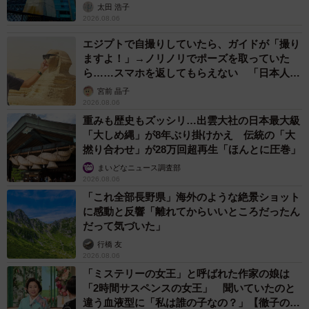
太田 浩子
2026.08.06
エジプトで自撮りしていたら、ガイドが「撮り
ますよ！」→ノリノリでポーズを取っていた
ら……スマホを返してもらえない 「日本人は
カモ代表かも」「私は6時間で3万円払った」
宮前 晶子
2026.08.06
重みも歴史もズッシリ…出雲大社の日本最大級
「大しめ縄」が8年ぶり掛けかえ 伝統の「大
撚り合わせ」が28万回超再生「ほんとに圧巻」
まいどなニュース調査部
2026.08.06
「これ全部長野県」海外のような絶景ショット
に感動と反響「離れてからいいところだったん
だって気づいた」
行橋 友
2026.08.06
「ミステリーの女王」と呼ばれた作家の娘は
「2時間サスペンスの女王」 聞いていたのと
違う血液型に「私は誰の子なの？」【徹子の部