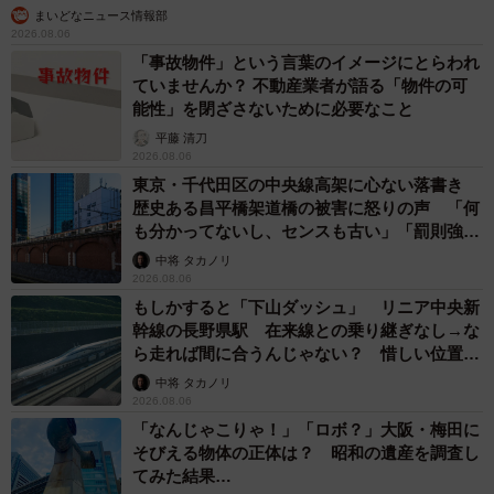
まいどなニュース情報部
2026.08.06
「事故物件」という言葉のイメージにとらわれ
ていませんか？ 不動産業者が語る「物件の可
能性」を閉ざさないために必要なこと
平藤 清刀
2026.08.06
東京・千代田区の中央線高架に心ない落書き
歴史ある昌平橋架道橋の被害に怒りの声 「何
も分かってないし、センスも古い」「罰則強化
して」
中将 タカノリ
2026.08.06
もしかすると「下山ダッシュ」 リニア中央新
幹線の長野県駅 在来線との乗り継ぎなし→な
ら走れば間に合うんじゃない？ 惜しい位置関
係が反響
中将 タカノリ
2026.08.06
「なんじゃこりゃ！」「ロボ？」大阪・梅田に
そびえる物体の正体は？ 昭和の遺産を調査し
てみた結果…