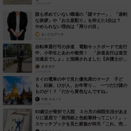
2026.08.06
誰も求めていない職場の「謎マナー」、「過剰
な挨拶」や「お土産配り」を抑えた1位は？
やめられない理由は「周りの目」
まいどなデータ
2026.08.06
自転車通行可の歩道 電動キックボードで走行
中、小学生とあわや衝突！ 「歩道走行は道交
法違反でしょ」と指摘されました【弁護士が解
説】
長澤 芳子
2026.08.06
タイの電車の中で見た優先席のマーク 子ど
も、妊娠、けが人、お年寄り… 一つだけ謎の
ものが！？「だから黄色なんですね」
中将 タカノリ
2026.08.06
83歳父が骨折で入院 ３カ月の病院生活があま
りに退屈で「画用紙と色鉛筆持ってこい！」→
スケッチブックを見た家族が仰天「これ、売れ
ますよ…」