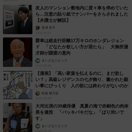
2026.08.07
友人のマンション敷地内に度々車を停めていた
ら…注意の貼り紙でナンバーをさらされました
【弁護士が解説】
長澤 芳子
2026.08.07
愛車は総走行距離17万キロのホンダレジェン
ド 「どなたか欲しい方が居たら」 大御所漫
才師が譲渡の意向
まいどなトピック
2026.08.06
【漫画】「高い家賃を払えるのに、まだ欲し
8/8
い？」高級レジデンスの七夕飾り、書かれた願
い事にびっくり 人の欲には終わりがないのか
【年額】実際の支出と最適だと思う金額について（提供画像）
松波 穂乃圭
2026.08.06
他方、「予備校のサービスに見合う年間の総費用」につい
大河出演の39歳俳優 真夏の海で赤銅色の肉体
ては、「50万円以上70万円未満」（28.6%）、「70万円以
美を連投 「バッキバキだな」「ばり渋いで
す」
上100万円未満」（27.3％）、「30万円以上50万円未満」
まいどなトピック
（15.6％）などが上位となり、「50万円以上100万円未満」
2026.08.06