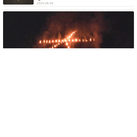
2026.08.09
京都五山送り火ピンチ 気候変動や獣害に施設老朽化「もう限
界」 クラファン募る
浅井 佳穂
2026.08.09
母は有名女優、慶応幼稚舎出身CBCアナのノー
スリーブ姿「育ちの良さが表情に表れてる」
「天使の笑顔」