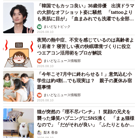
「韓国でもカッコ良い」36歳俳優 出演ドラマ
の大胆なオフショット姿に騒然 「tattooより
も美肌に目が」「血まみれでも洗濯でも全部か
っこいい」
まいどなトピック
2026.08.10
夜間の熱中症、不安を感じているのは高齢者よ
り若者？ 寝苦しい夜の快眠環境づくりに役立
つエアコン活用術をプロが解説
まいどなニュース情報部
2026.08.10
「今年こそ7月中に終わらせる！」意気込む小
学生は約4割…でも現実は？ 親子の夏休み宿
題事情
まいどなニュース情報部
2026.08.10
猫が突然の「理不尽パンチ」！ 笑顔の兄犬を
襲った爆笑ハプニングにSNS沸く 「まぁ猫様
なので」「だがそれが良い」「ふたりともかわ
いいね」
梨木 香奈
2026.08.10