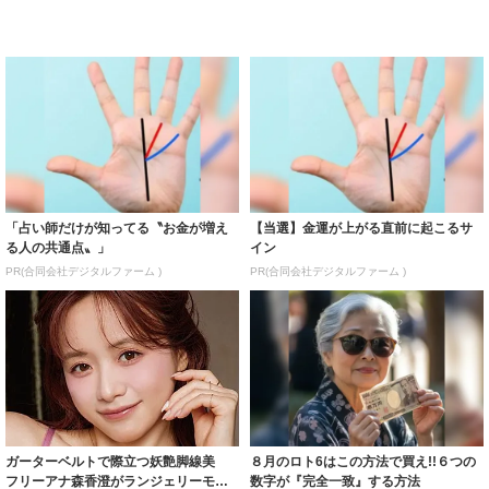
「占い師だけが知ってる〝お金が増え
【当選】金運が上がる直前に起こるサ
る人の共通点〟」
イン
PR(合同会社デジタルファーム )
PR(合同会社デジタルファーム )
ガーターベルトで際立つ妖艶脚線美
８月のロト6はこの方法で買え!!６つの
フリーアナ森香澄がランジェリーモデ
数字が『完全一致』する方法