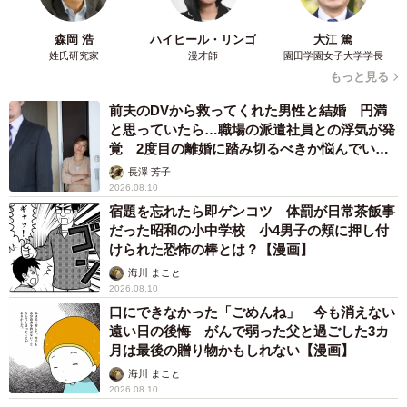
森岡 浩
ハイヒール・リンゴ
大江 篤
姓氏研究家
漫才師
園田学園女子大学学長
もっと見る
前夫のDVから救ってくれた男性と結婚 円満
と思っていたら…職場の派遣社員との浮気が発
覚 2度目の離婚に踏み切るべきか悩んでいま
す【夫婦関係修復カウンセラーが解説】
長澤 芳子
2026.08.10
宿題を忘れたら即ゲンコツ 体罰が日常茶飯事
だった昭和の小中学校 小4男子の頬に押し付
けられた恐怖の棒とは？【漫画】
海川 まこと
2026.08.10
口にできなかった「ごめんね」 今も消えない
遠い日の後悔 がんで弱った父と過ごした3カ
月は最後の贈り物かもしれない【漫画】
海川 まこと
2026.08.10