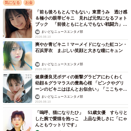
気になる
お金
「前も後ろもとんでもない」東雲うみ 透け感
＆極小の眼帯ビキニ 見れば元気になるフォト
ブック 「前後ともにとんでもない戦闘力」
「桃ダイナマイトがすごい」
まいどなニュースエンタメ部
2026.08.10
爽やか青ビキニ！マーメイドになった虹コン・
石浜芽衣 まぶしい笑顔と大きな瞳にキュン
まいどなニュースエンタメ部
2026.08.10
健康優良児ボディの衝撃グラビアにわくわく
幼顔＆グラマラスの豊島心桜 「ピンクやグリ
ーンのビキニはほんとお似合い」「ここちゃん
天使 また可愛くなった」
まいどなニュースエンタメ部
2026.08.10
「嗚呼、猫になりたひ」 51歳女優 すらりと
した腕で愛猫を抱っこ 上品な美しさに「にゃ
んともウットリです」