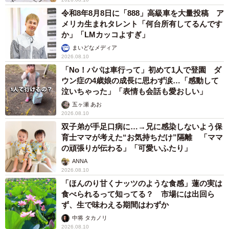
令和8年8月8日に「888」高級車を大量投稿 ア
メリカ生まれタレント「何台所有してるんです
か」「LMカッコよすぎ」
まいどなメディア
2026.08.10
「No！パパは車行って」初めて1人で登園 ダ
ウン症の4歳娘の成長に思わず涙…「感動して
泣いちゃった」「表情も会話も愛おしい」
五ヶ瀬 あお
2026.08.10
双子弟が手足口病に…→兄に感染しないよう保
育士ママが考えた“お気持ちだけ”隔離 「ママ
の頑張りが伝わる」「可愛いふたり」
ANNA
2026.08.10
「ほんのり甘くナッツのような食感」蓮の実は
食べられるって知ってる？ 市場には出回ら
ず、生で味わえる期間はわずか
中将 タカノリ
2026.08.10