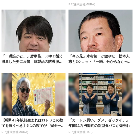
ルに ｢PE...
PR(株式会社MURA)
「一瞬誰かと…」彦摩呂、30キロ近く
「キム兄」木村祐一が激やせ、松本人
減量した姿に反響 既製品の防護服が
志と2ショット「一瞬、分からなかった
着られると...
わ」「テキ...
【昭和43年以前生まれはロト６この数
『カートン買い、ダメ。ゼッタイ。』
字を買うべき】6つの数字が「完全一
年間11万円節約の新型タバコが爆売れ
致」する方...
PR(株式会社MURA)
PR(株式会社HAL)