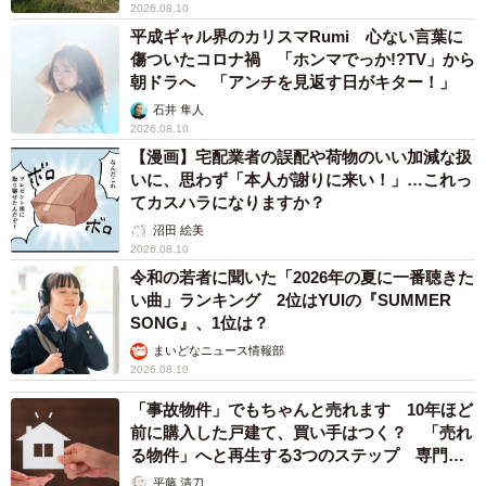
2026.08.10
平成ギャル界のカリスマRumi 心ない言葉に
傷ついたコロナ禍 「ホンマでっか!?TV」から
朝ドラへ 「アンチを見返す日がキター！」
石井 隼人
2026.08.10
【漫画】宅配業者の誤配や荷物のいい加減な扱
いに、思わず「本人が謝りに来い！」…これっ
てカスハラになりますか？
沼田 絵美
2026.08.10
令和の若者に聞いた「2026年の夏に一番聴きた
い曲」ランキング 2位はYUIの『SUMMER
SONG』、1位は？
まいどなニュース情報部
2026.08.10
「事故物件」でもちゃんと売れます 10年ほど
前に購入した戸建て、買い手はつく？ 「売れ
る物件」へと再生する3つのステップ 専門家
が解説
平藤 清刀