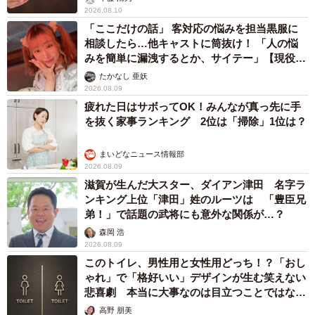
2026.08.10
「ここだけの話」 客対応の悩みを担当黒服に
相談したら…他キャストに筒抜け！ 「人の悩
みを簡単に漏洩するとか、サイテー」【現役キ
ャストに取材】
たかなし 亜妖
2026.08.09
疲れた日はサボってOK！みんなが真っ先に手
を抜く家事ランキング 2位は「掃除」1位は？
まいどなニュース情報部
2026.08.09
滋賀が生んだ大スター、ダイアン津田 名字ラ
ンキング上位「津田」姓のルーツは 「豊臣兄
弟！」で話題の武将にも意外な関係が…？
森岡 浩
2026.08.09
このトイレ、男性用と女性用どっち！？「おし
ゃれ」で「格好いい」デザインが生む笑えない
悲喜劇 本当に大事なのは目立つことではな
く…
高野 朋美