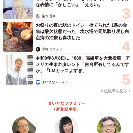
な表情に「かしこい」「えらい」
梨木 香奈
お祭りの夜の駅のトイレ 捨てられた1匹の金
魚は酸欠状態だった 塩水浴で元気取り戻し白
点病の治療も奏功した
中将 タカノリ
令和8年8月8日に「888」高級車を大量投稿 ア
メリカ生まれタレント「何台所有してるんです
か」「LMカッコよすぎ」
まいどなメディア
６位以降を見る
まいどなファミリー
（新着記事順）