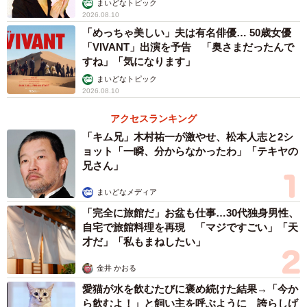
まいどなトピック
2026.08.10
「めっちゃ美しい」夫は有名俳優… 50歳女優
「VIVANT」出演を予告 「奥さまだったんで
すね」「気になります」
まいどなトピック
2026.08.10
アクセスランキング
「キム兄」木村祐一が激やせ、松本人志と2シ
ョット「一瞬、分からなかったわ」「テキヤの
兄さん」
まいどなメディア
「完全に旅館だ」お盆も仕事…30代独身男性、
自宅で旅館料理を再現 「マジですごい」「天
才だ」「私もまねしたい」
金井 かおる
愛猫が水を飲むたびに褒め続けた結果→「今か
ら飲むよ！」と飼い主を呼ぶように 誇らしげ